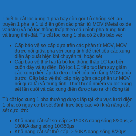
Thiết bị cắt lọc xung 1 pha hay còn gọi Tủ chống sét lan
truyền 1 pha là 1 tủ điện gồm các phần tử MOV (Metal oxide
varistor) và bộ lọc thông thấp theo cấu hình pha-trung tính…
và trung tính-đất. Tủ cắt lọc xung 1 pha có 2 cấp bảo vệ:
Cấp bảo vệ sơ cấp dựa trên các phần tử MOV, MOV
được nối giữa pha với trung tính để triệt tiêu các xung
điện áp xuất hiện khi chuyển tải hoặc sét
Cấp bảo vệ thứ hai là bộ lọc thông thấp LC tạo bởi
cuộn dây và tụ điện. Bộ lọc LC tiếp tục làm suy giảm
các xung điện áp đã được triệt tiêu bởi tầng MOV phía
trước. Cấp bảo vệ thứ cấp này gồm các phần tử MOV
nối giữa tải và trung tính. Thiết bị có nhiệm vụ lọc xung
sét lần cuối và các xung điện được tạo ra khi đóng tải
Tủ cắt lọc xung 1 pha thường được lắp tại khu vực lưới điện
1 pha có nguy cơ bị sét đánh trực tiếp cao với khả năng cắt
sét cực lớn:
Khả năng cắt sét sơ cấp: ≥ 150KA dạng sóng 8/20µs, ≥
100KA dạng sóng 10/350µs
Khả năng cắt sét thứ cấp: ≥ 50KA dạng sóng 8/20µs