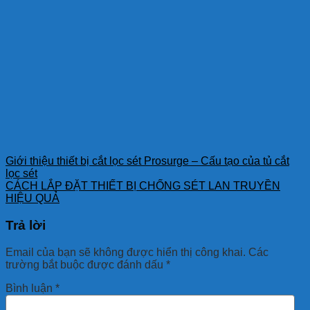
Giới thiệu thiết bị cắt lọc sét Prosurge – Cấu tạo của tủ cắt
lọc sét
CÁCH LẮP ĐẶT THIẾT BỊ CHỐNG SÉT LAN TRUYỀN
HIỆU QUẢ
Trả lời
Email của bạn sẽ không được hiển thị công khai.
Các
trường bắt buộc được đánh dấu
*
Bình luận
*