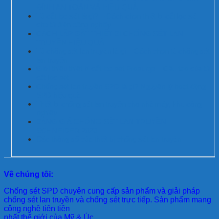
ĐÌNH AN TOÀN VÀ HIỆU QUẢ
Tủ cắt lọc sét là gì? – Cách chọn thiết bị cắt lọc sét
cho tủ điện công nghiệp
CÁCH LẮP ĐẶT THIẾT BỊ CHỐNG SÉT LAN
TRUYỀN HIỆU QUẢ
Tủ chống sét lan truyền là gì – Cách chọn tủ chống sét
lan truyền
Giới thiệu thiết bị cắt lọc sét Prosurge – Cấu tạo của tủ
cắt lọc sét
Chống sét lan truyền SPD là gì? Nguyên lý hoạt động
SPD hiệu quả
Thiết bị chống sét lan truyền cho nhà máy, khu công
nghiệp
BẢNG GIÁ CHỐNG SÉT LAN TRUYỀN
SCHNEIDER 2023
Các thông số của thiết bị chống sét lan truyền
Về chúng tôi:
Chống sét SPD
chuyên cung cấp sản phẩm và giải pháp
chống sét lan truyền và chống sét trực tiếp. Sản phẩm mang
công nghệ tiên tiên
nhất thế giới của Mỹ & Úc.