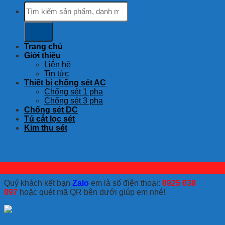
Tìm
kiếm:
Trang chủ
Giới thiệu
Liên hệ
Tin tức
Thiết bị chống sét AC
Chống sét 1 pha
Chống sét 3 pha
Chống sét DC
Tủ cắt lọc sét
Kim thu sét
Quý khách kết bạn
Zalo
em là số điện thoại:
0925 038
097
hoặc quét mã QR bên dưới giúp em nhé!