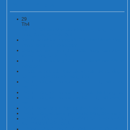
Bài viết liên quan
29
Th4
Kim Thu Sét Bán Kính Bảo Vệ Và Ứng Dụng Thực Tế
Trong Chống Sét Hiệu Quả
Kim thu sét và kim chống sét: Giải pháp bảo vệ công
trình trước mọi rủi ro sét đánh
Chống Sét Lan Truyền Là Gì? Cẩm Nang Toàn Diện
Về Hệ Thống SPD Từ A-Z
Thiết bị cắt lọc sét là gì? Giải pháp bảo vệ toàn diện hệ
thống điện
Tủ Cắt Lọc Sét: Giải Pháp Bảo Vệ Toàn Diện Chống
Sét Lan Truyền Cho Hệ Thống Điện
Thiết bị chống sét cho ngân hàng hiệu quả, chất lượng
cao【1】
Thiết bị chống sét cho nhà ở hiệu quả, chất lượng cao
Thiết bị chống sét cho nhà máy hiệu quả, chất lượng
cao
Thiết bị lọc sét là gì? Phân loại thiết bị lọc sét
Thiết bị chống sét lan truyền cho hệ thống điện nhà ở
HƯỚNG DẪN CHỌN CB CHỐNG SÉT CHO NHÀ Ở
AN TOÀN VÀ HIỆU QUẢ
HƯỚNG DẪN CHỌN CB CHỐNG SÉT CHO GIA