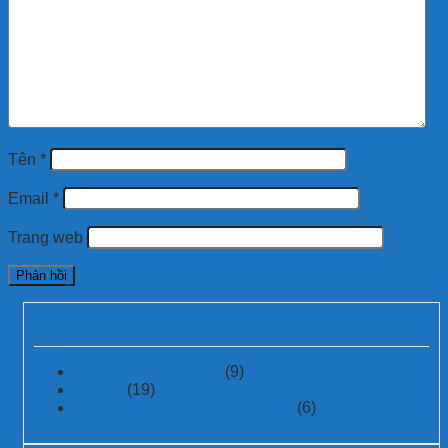
Tên
*
Email
*
Trang web
Danh mục bài viết
Chống sét lan truyền
(9)
Tin tức
(19)
Ứng dụng chống sét lan truyền
(6)