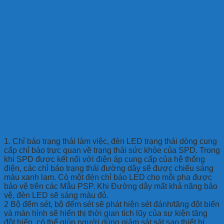
1. Chỉ báo trạng thái làm việc, đèn LED trạng thái dòng cung
cấp chỉ báo trực quan về trạng thái sức khỏe của SPD. Trong
khi SPD được kết nối với điện áp cung cấp của hệ thống
điện, các chỉ báo trạng thái đường dây sẽ được chiếu sáng
màu xanh lam. Có một đèn chỉ báo LED cho mỗi pha được
bảo vệ trên các Mẫu PSP. Khi Đường dây mất khả năng bảo
vệ, đèn LED sẽ sáng màu đỏ.
2 Bộ đếm sét, bộ đếm sét sẽ phát hiện sét đánh/tăng đột biến
và màn hình sẽ hiển thị thời gian tích lũy của sự kiện tăng
đột biến, có thể giúp người dùng giám sát sát sao thiết bị