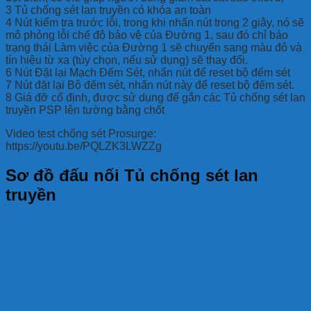
3 Tủ chống sét lan truyền có khóa an toàn
4 Nút kiểm tra trước lỗi, trong khi nhấn nút trong 2 giây, nó sẽ
mô phỏng lỗi chế độ bảo vệ của Đường 1, sau đó chỉ báo
trạng thái Làm việc của Đường 1 sẽ chuyển sang màu đỏ và
tín hiệu từ xa (tùy chọn, nếu sử dụng) sẽ thay đổi.
6 Nút Đặt lại Mạch Đếm Sét, nhấn nút để reset bộ đếm sét
7 Nút đặt lại Bộ đếm sét, nhấn nút này để reset bộ đếm sét.
8 Giá đỡ cố định, được sử dụng để gắn các Tủ chống sét lan
truyền PSP lên tường bằng chốt
Video test chống sét Prosurge:
https://youtu.be/PQLZK3LWZZg
Sơ đồ đấu nối Tủ chống sét lan
truyền