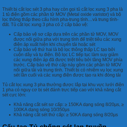
Thiết bị cắt lọc sét 3 pha hay còn gọi tủ cắt lọc xung 3 pha là
1 tủ điện gồm các phần tử MOV (Metal oxide varistor) và bộ
lọc thông thấp theo cấu hình pha-trung tính…và trung tính-
đất. Tủ cắt lọc xung 3 pha có 2 cấp bảo vệ:
Cấp bảo vệ sơ cấp dựa trên các phần tử MOV, MOV
được nối giữa pha với trung tính để triệt tiêu các xung
điện áp xuất hiện khi chuyển tải hoặc sét
Cấp bảo vệ thứ hai là bộ lọc thông thấp LC tạo bởi
cuộn dây và tụ điện. Bộ lọc LC tiếp tục làm suy giảm
các xung điện áp đã được triệt tiêu bởi tầng MOV phía
trước. Cấp bảo vệ thứ cấp này gồm các phần tử MOV
nối giữa tải và trung tính. Thiết bị có nhiệm vụ lọc xung
sét lần cuối và các xung điện được tạo ra khi đóng tải
Tủ cắt lọc xung 3 pha thường được lắp tại khu vực lưới điện
1 pha có nguy cơ bị sét đánh trực tiếp cao với khả năng cắt
sét cực lớn:
Khả năng cắt sét sơ cấp: ≥ 150KA dạng sóng 8/20µs, ≥
100KA dạng sóng 10/350µs
Khả năng cắt sét thứ cấp: ≥ 50KA dạng sóng 8/20µs
Cấu tạo
Tủ chống sét lan truyền