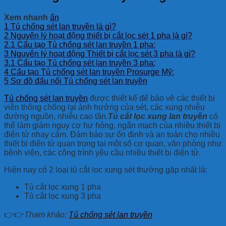
Xem nhanh
ẩn
1
Tủ chống sét lan truyền là gì?
2
Nguyên lý hoạt động thiết bị cắt lọc sét 1 pha là gì?
2.1
Cấu tạo Tủ chống sét lan truyền 1 pha:
3
Nguyên lý hoạt động Thiết bị cắt lọc sét 3 pha là gì?
3.1
Cấu tạo Tủ chống sét lan truyền 3 pha:
4
Cấu tạo Tủ chống sét lan truyền Prosurge Mỹ:
5
Sơ đồ đấu nối Tủ chống sét lan truyền
Tủ chống sét lan truyền
được thiết kế để bảo vệ các thiết bị
viễn thông chống lại ảnh hưởng của sét, các xung nhiễu
đường nguồn, nhiễu cao tần.
Tủ cắt lọc xung lan truyền
có
thể làm giảm nguy cơ hư hỏng, ngắn mạch của nhiều thiết bị
điện tử nhạy cảm. Đảm bảo sự ổn định và an toàn cho nhiều
thiết bị điện tử quan trọng tại một số cơ quan, văn phòng như
bệnh viện, các công trình yêu cầu nhiều thiết bị điện tử.
Hiện nay có 2 loại tủ cắt lọc xung sét thường gặp nhất là:
Tủ cắt lọc xung 1 pha
Tủ cắt lọc xung 3 pha
👉👉
Tham khảo:
Tủ chống sét lan truyền