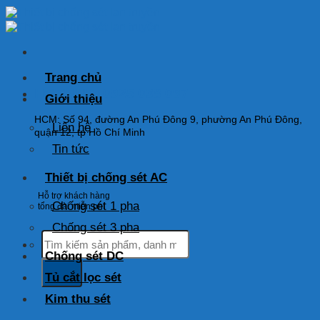
Skip
to
content
Trang chủ
HOTLINE: 0925 038 097
Giới thiệu
HCM: Số 94, đường An Phú Đông 9, phường An Phú Đông,
Liên hệ
quận 12, tp Hồ Chí Minh
Tin tức
Thiết bị chống sét AC
Hỗ trợ khách hàng
Chống sét 1 pha
tổng đài miễn phí
Chống sét 3 pha
Tìm
kiếm:
Chống sét DC
Tủ cắt lọc sét
Kim thu sét