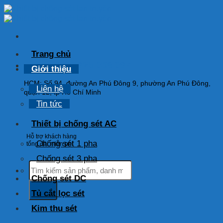
Skip
to
content
Trang chủ
HOTLINE: 0925 038 097
Giới thiệu
HCM: Số 94, đường An Phú Đông 9, phường An Phú Đông,
Liên hệ
quận 12, tp Hồ Chí Minh
Tin tức
Thiết bị chống sét AC
Hỗ trợ khách hàng
Chống sét 1 pha
tổng đài miễn phí
Chống sét 3 pha
Tìm
kiếm:
Chống sét DC
Tủ cắt lọc sét
Kim thu sét