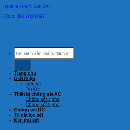
- Hotline: 0925 038 097
- Zalo: 0925 038 097
Tìm
kiếm:
Trang chủ
Giới thiệu
Liên hệ
Tin tức
Thiết bị chống sét AC
Chống sét 1 pha
Chống sét 3 pha
Chống sét DC
Tủ cắt lọc sét
Kim thu sét