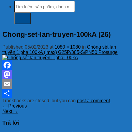
Tìm
kiếm:
Chong-set-lan-truyen-100kA (26)
Published
05/02/2023
at
1080 × 1080
in
Chống sét lan
truyền 1 pha 100kA (Imax) G25P/385-S/PN50 Prosurge
Facebook
Mastodon
Email
Trackbacks are closed, but you can
post a comment
.
Share
←
Previous
Next
→
Trả lời