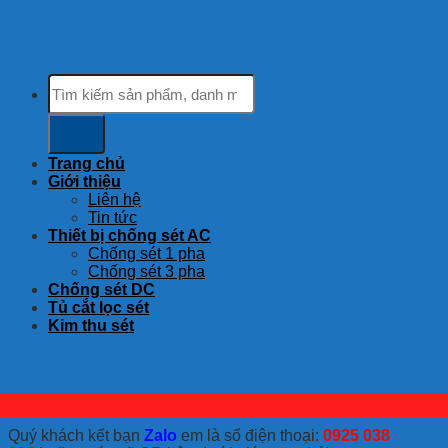
Tìm
kiếm:
Trang chủ
Giới thiệu
Liên hệ
Tin tức
Thiết bị chống sét AC
Chống sét 1 pha
Chống sét 3 pha
Chống sét DC
Tủ cắt lọc sét
Kim thu sét
Quý khách kết bạn
Zalo
em là số điện thoại:
0925 038