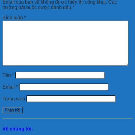
Email của bạn sẽ không được hiển thị công khai.
Các
trường bắt buộc được đánh dấu
*
Bình luận
*
Tên
*
Email
*
Trang web
Về chúng tôi: