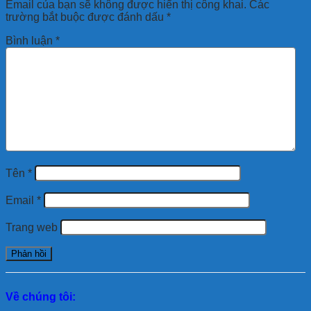
Email của bạn sẽ không được hiển thị công khai.
Các
trường bắt buộc được đánh dấu
*
Bình luận
*
Tên
*
Email
*
Trang web
Về chúng tôi: