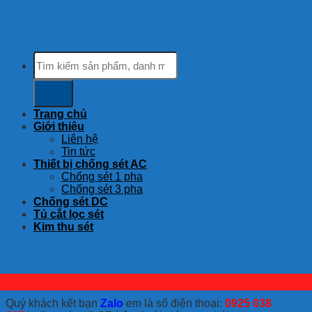
Tìm
kiếm:
Trang chủ
Giới thiệu
Liên hệ
Tin tức
Thiết bị chống sét AC
Chống sét 1 pha
Chống sét 3 pha
Chống sét DC
Tủ cắt lọc sét
Kim thu sét
Quý khách kết bạn
Zalo
em là số điện thoại:
0925 038