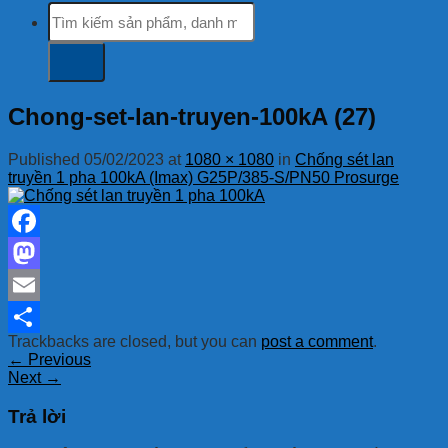
Tìm
kiếm:
Chong-set-lan-truyen-100kA (27)
Published
05/02/2023
at
1080 × 1080
in
Chống sét lan
truyền 1 pha 100kA (Imax) G25P/385-S/PN50 Prosurge
Facebook
Mastodon
Email
Trackbacks are closed, but you can
post a comment
.
Share
←
Previous
Next
→
Trả lời