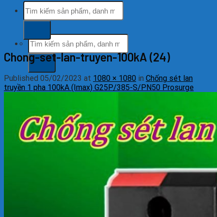
Tìm
Hỗ trợ khách hàng
kiếm:
tổng đài miễn phí
Tìm
kiếm:
Chong-set-lan-truyen-100kA (24)
Published
05/02/2023
at
1080 × 1080
in
Chống sét lan
truyền 1 pha 100kA (Imax) G25P/385-S/PN50 Prosurge