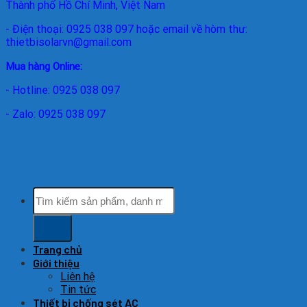
Thành phố Hồ Chí Minh, Việt Nam
- Điện thoại: 0925 038 097 hoặc email về hòm thư:
thietbisolarvn@gmail.com
Mua hàng Online:
- Hotline: 0925 038 097
- Zalo: 0925 038 097
Tìm
kiếm:
Trang chủ
Giới thiệu
Liên hệ
Tin tức
Thiết bị chống sét AC