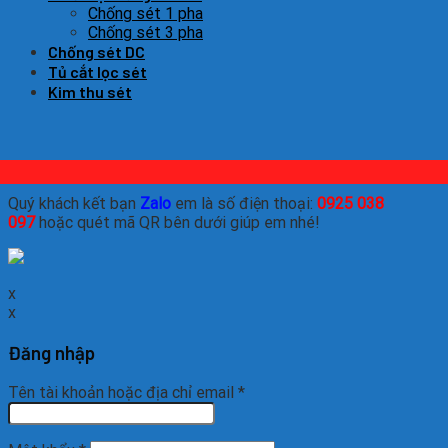
Chống sét 1 pha
Chống sét 3 pha
Chống sét DC
Tủ cắt lọc sét
Kim thu sét
Quý khách kết bạn
Zalo
em là số điện thoại:
0925 038
097
hoặc quét mã QR bên dưới giúp em nhé!
x
x
Đăng nhập
Tên tài khoản hoặc địa chỉ email
*