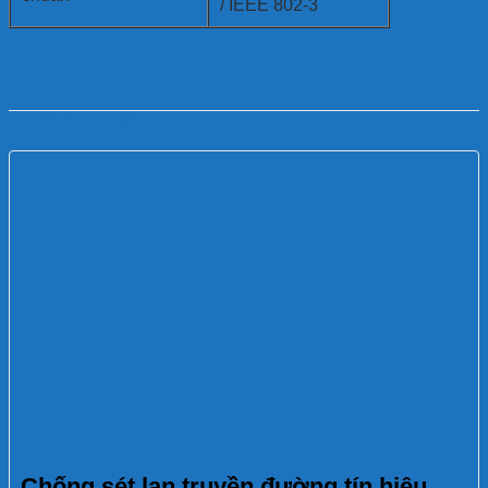
/ IEEE 802-3
Sản phẩm tương tự
Chống sét lan truyền đường tín hiệu