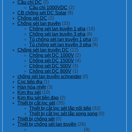
Cầu chì DC
(2)
Cầu chì 1000VDC
(2)
CB chống sét DC Solar
(9)
Chống sét DC
(2)
Chống sét lan truyền
(33)
Chống sét lan truyền 1 pha
(18)
Chống sét lan truyền 3 pha
(6)
Tủ chống sét lan truyền 1 pha
(2)
Tủ chống sét lan truyền 3 pha
(9)
Chống sét lan truyền DC
(12)
Chống sét DC 1000V
(2)
Chống sét DC 1500V
(4)
Chống sét DC 500V
(3)
Chống sét DC 800V
(1)
chống sét lan truyền schneider
(0)
Cọc tiếp địa
(1)
Hàn hóa nhệt
(3)
Kim thu sét
(10)
Kim thu sét tiên đạo
(2)
Thiết bị cắt lọc sét
(35)
Thiết bị cắt lọc sét lắp nối tiếp
(32)
Thiết bị cắt lọc sét lắp song song
(0)
Thiết bị chống sét
(0)
Thiết bị chống sét lan truyền
(26)
Chống sét đường tín hiệu
(4)