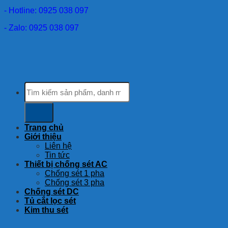
- Hotline: 0925 038 097
- Zalo: 0925 038 097
Tìm
kiếm:
Trang chủ
Giới thiệu
Liên hệ
Tin tức
Thiết bị chống sét AC
Chống sét 1 pha
Chống sét 3 pha
Chống sét DC
Tủ cắt lọc sét
Kim thu sét