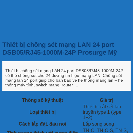
Thiết bị chống sét mạng LAN 24 port
DSB05/RJ45-1000M-24P Prosurge Mỹ
Thiết bị chống sét mạng LAN 24 port DSB05/RJ45-1000M-24P
có thể chống sét cho 24 đường tín hiệu mạng LAN. Chống sét
mạng lan 24 port giúp cho bạn bảo vệ hệ thống mạng lan – hệ
thống máy tính, switch mạng, router …
Thông số kỹ thuật
Giá trị
Thiết bị cắt sét lan
Loại thiết bị
truyền type 1 (type
1+2)
Cách lắp đặt, đấu nối
Lắp song song
TN-C, TN-C-S, TN-S,