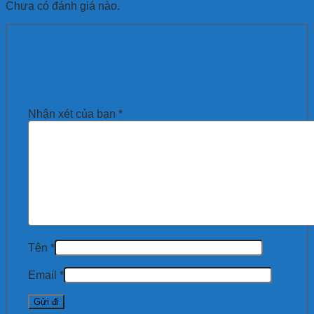
Chưa có đánh giá nào.
Hãy là người đầu tiên nhận xét “Thiết bị
chống sét mạng LAN 24 port
DSB05/RJ45-1000M-24P Prosurge Mỹ”
Nhận xét của bạn
*
Tên
*
Email
*