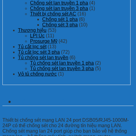
Chống sét lan truyền 1 pha
(4)
Chống sét lan truyền 3 pha
(1)
Thiết bị chống sét AC
(16)
Chống sét 1 pha
(6)
Chống sét 3 pha
(10)
Thương hiệu
(53)
LPI Úc
(11)
Prosurge Mỹ
(42)
Tủ cắt lọc sét
(13)
Tủ cắt lọc sét 3 pha
(72)
Tủ chống sét lan truyền
(6)
Tủ chống sét lan truyền 1 pha
(2)
Tủ chống sét lan truyền 3 pha
(5)
Vỏ tủ chống nước
(1)
Thông tin chi tiết
Thiết bị chống sét mạng LAN 24 port DSB05/RJ45-1000M-
24P có thể chống sét cho 24 đường tín hiệu mạng LAN.
Chống sét mạng lan 24 port giúp cho bạn bảo vệ hệ thống