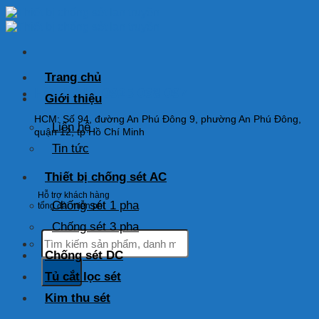
Skip
to
content
Trang chủ
HOTLINE: 0925 038 097
Giới thiệu
HCM: Số 94, đường An Phú Đông 9, phường An Phú Đông,
Liên hệ
quận 12, tp Hồ Chí Minh
Tin tức
Thiết bị chống sét AC
Hỗ trợ khách hàng
Chống sét 1 pha
tổng đài miễn phí
Chống sét 3 pha
Tìm
kiếm:
Chống sét DC
Tủ cắt lọc sét
Kim thu sét