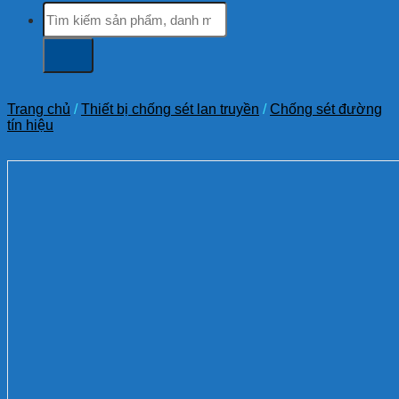
Tìm
kiếm:
Trang chủ
/
Thiết bị chống sét lan truyền
/
Chống sét đường
tín hiệu