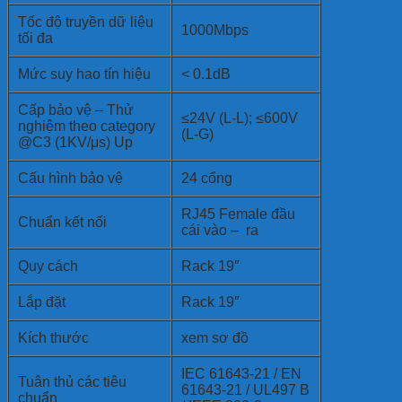
Tốc độ truyền dữ liệu
1000Mbps
tối đa
Mức suy hao tín hiệu
< 0.1dB
Cấp bảo vệ – Thử
≤24V (L-L); ≤600V
nghiệm theo category
(L-G)
@C3 (1KV/μs) Up
Cấu hình bảo vệ
24 cổng
RJ45 Female đầu
Chuẩn kết nối
cái vào – ra
Quy cách
Rack 19″
Lắp đặt
Rack 19″
Kích thước
xem sơ đồ
IEC 61643-21 / EN
Tuân thủ các tiêu
61643-21 / UL497 B
chuẩn