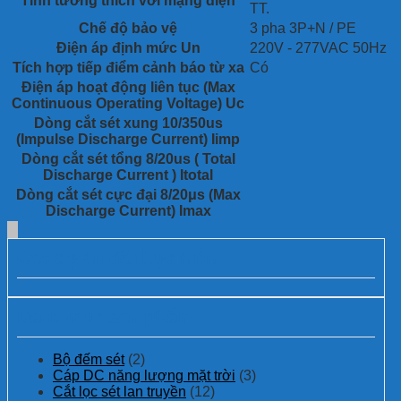
Tính tương thích với mạng điện
TT.
Chế độ bảo vệ
3 pha 3P+N / PE
Điện áp định mức Un
220V - 277VAC 50Hz
Tích hợp tiếp điểm cảnh báo từ xa
Có
Điện áp hoạt động liên tục (Max
Continuous Operating Voltage) Uc
Dòng cắt sét xung 10/350us
(Impulse Discharge Current) Iimp
Dòng cắt sét tổng 8/20us ( Total
Discharge Current ) Itotal
Dòng cắt sét cực đại 8/20μs (Max
Discharge Current) Imax
Các dự án đã thực hiện:
Danh mục sản phẩm
Bộ đếm sét
(2)
Cáp DC năng lượng mặt trời
(3)
Cắt lọc sét lan truyền
(12)