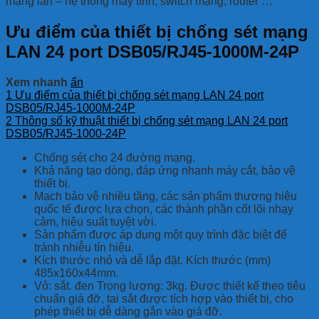
mạng lan – hệ thống máy tính, switch mạng, router …
Ưu điểm của thiết bị chống sét mạng
LAN 24 port DSB05/RJ45-1000M-24P
Xem nhanh
ẩn
1
Ưu điểm của thiết bị chống sét mạng LAN 24 port
DSB05/RJ45-1000M-24P
2
Thông số kỹ thuật thiết bị chống sét mạng LAN 24 port
DSB05/RJ45-1000-24P
Chống sét cho 24 đường mạng.
Khả năng tạo dòng, đáp ứng nhanh máy cắt, bảo vệ
thiết bị.
Mạch bảo vệ nhiều tầng, các sản phẩm thương hiệu
quốc tế được lựa chọn, các thành phần cốt lõi nhạy
cảm, hiệu suất tuyệt vời.
Sản phẩm được áp dụng một quy trình đặc biệt để
tránh nhiễu tín hiệu.
Kích thước nhỏ và dễ lắp đặt. Kích thước (mm)
485x160x44mm.
Vỏ: sắt. đen Trọng lượng: 3kg. Được thiết kế theo tiêu
chuẩn giá đỡ, tai sắt được tích hợp vào thiết bị, cho
phép thiết bị dễ dàng gắn vào giá đỡ.