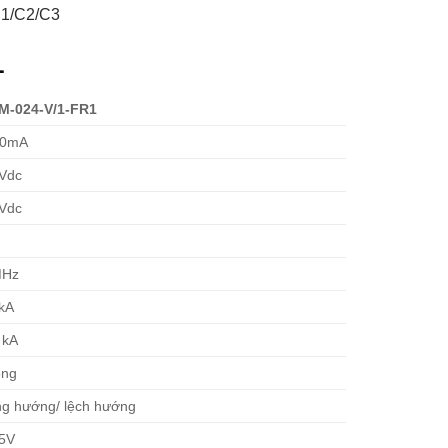
C1/C2/C3
1
M-024-V/1-FR1
20mA
 Vdc
 Vdc
MHz
kA
 kA
ông
g hướng/ lệch hướng
55V