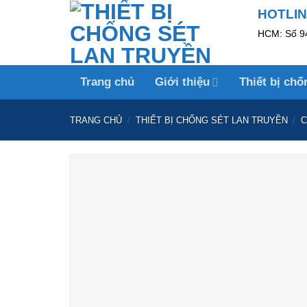
Skip
HOTLINE
to
HCM: Số 94
content
Trang chủ
Giới thiệu
Thiết bị chố
TRANG CHỦ
/
THIẾT BỊ CHỐNG SÉT LAN TRUYỀN
/
C