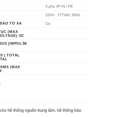
3 pha 3P+N / PE
220V - 277VAC 50Hz
 BÁO TỪ XA
Có
TỤC (MAX
OLTAGE) UC
0US (IMPULSE
P
S ( TOTAL
OTAL
20ΜS (MAX
X
 cho hệ thống nguồn trung tâm, hệ thống báo