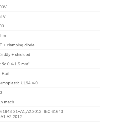
500V
8 V
00
Ohm
 + clamping diode
ôi dây + shielded
t ốc 0.4-1.5 mm²
 Rail
rmoplastic UL94 V-0
0
ắn mạch
61643-21+A1,A2:2013, IEC 61643-
+A1,A2:2012