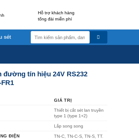
Hỗ trợ khách hàng
nh
tổng đài miễn phí
Tìm
u sét
kiếm:
n đường tín hiệu 24V RS232
-FR1
GIÁ TRỊ
Thiết bị cắt sét lan truyền
type 1 (type 1+2)
Lắp song song
ẠNG ĐIỆN
TN-C, TN-C-S, TN-S, TT.