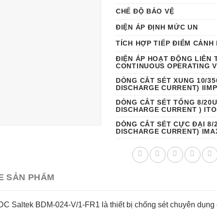
CHẾ ĐỘ BẢO VỆ
ĐIỆN ÁP ĐỊNH MỨC UN
TÍCH HỢP TIẾP ĐIỂM CẢNH
ĐIỆN ÁP HOẠT ĐỘNG LIÊN 
CONTINUOUS OPERATING V
DÒNG CẮT SÉT XUNG 10/35
DISCHARGE CURRENT) IIM
DÒNG CẮT SÉT TỔNG 8/20U
DISCHARGE CURRENT ) IT
DÒNG CẮT SÉT CỰC ĐẠI 8/
DISCHARGE CURRENT) IMA
E SẢN PHẨM
4VDC Saltek BDM-024-V/1-FR1 là thiết bị chống sét chuyên dụng