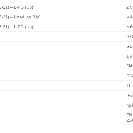
3-21) – L-PG (Up)
≤ 
-21) – Line/Line (Up)
≤ 4
3-21) – L-PG (Up)
≤ 6
0 
GDT
1 đ
Siế
DIN
The
IP2
ng
EN 
21