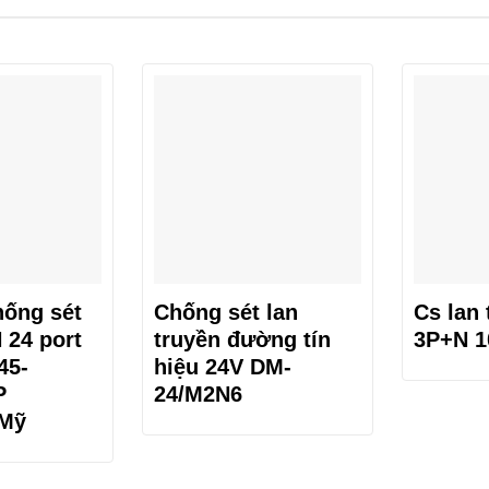
hống sét
Chống sét lan
Cs lan 
24 port
truyền đường tín
3P+N 1
45-
hiệu 24V DM-
P
24/M2N6
 Mỹ