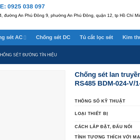
: 0925 038 097
, đường An Phú Đông 9, phường An Phú Đông, quận 12, tp Hồ Chí Mi
ng sét AC
Chống sét DC
Tủ cắt lọc sét
Kim th
HỐNG SÉT ĐƯỜNG TÍN HIỆU
Chống sét lan truyề
RS485 BDM-024-V/1
THÔNG SỐ KỸ THUẬT
LOẠI THIẾT BỊ
CÁCH LẮP ĐẶT, ĐẤU NỐI
TÍNH TƯƠNG THÍCH VỚI M