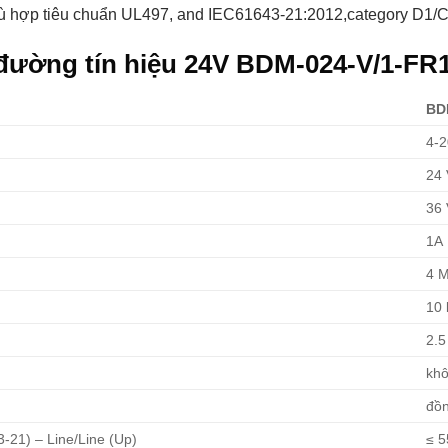
ù hợp tiêu chuẩn UL497, and IEC61643-21:2012,category D1/
đường tín hiệu 24V BDM-024-V/1-FR
BD
4-
24
36
1A
4 
10 
2.5
kh
đồn
-21) – Line/Line (Up)
≤ 