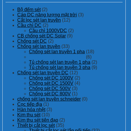
Bộ đếm sét
(2)
Cáp DC năng lượng mặt trời
(3)
Cắt lọc sét lan truyền
(12)
Cầu chì DC
(2)
Cầu chì 1000VDC
(2)
CB chống sét DC Solar
(9)
Chống sét DC
(2)
Chống sét lan truyền
(33)
Chống sét lan truyền 1 pha
(18)
Chống sét lan truyền 3 pha
(6)
Tủ chống sét lan truyền 1 pha
(2)
Tủ chống sét lan truyền 3 pha
(9)
Chống sét lan truyền DC
(12)
Chống sét DC 1000V
(2)
Chống sét DC 1500V
(4)
Chống sét DC 500V
(3)
Chống sét DC 800V
(1)
chống sét lan truyền schneider
(0)
Cọc tiếp địa
(1)
Hàn hóa nhệt
(3)
Kim thu sét
(10)
Kim thu sét tiên đạo
(2)
Thiết bị cắt lọc sét
(35)
Thiết bị cắt lọc sét lắp nối tiếp
(32)