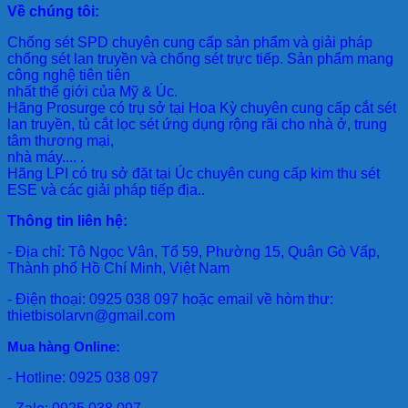
Về chúng tôi:
Chống sét SPD
chuyên cung cấp sản phẩm và giải pháp
chống sét lan truyền và chống sét trực tiếp. Sản phẩm mang
công nghệ tiên tiên
nhất thế giới của Mỹ & Úc.
Hãng Prosurge
có trụ sở tại Hoa Kỳ chuyên cung cấp cắt sét
lan truyền, tủ cắt lọc sét ứng dụng rộng rãi cho nhà ở, trung
tâm thương mại,
nhà máy.... .
Hãng LPI
có trụ sở đặt tại Úc chuyên cung cấp kim thu sét
ESE và các giải pháp tiếp địa..
Thông tin liên hệ:
- Địa chỉ: Tô Ngọc Vân, Tổ 59, Phường 15, Quận Gò Vấp,
Thành phố Hồ Chí Minh, Việt Nam
- Điện thoại: 0925 038 097 hoặc email về hòm thư:
thietbisolarvn@gmail.com
Mua hàng Online:
- Hotline: 0925 038 097