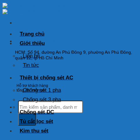
Skip
to
content
Trang chủ
HOTLINE: 0925 038 097
Giới thiệu
HCM: Số 94, đường An Phú Đông 9, phường An Phú Đông,
Liên hệ
quận 12, tp Hồ Chí Minh
Tin tức
Thiết bị chống sét AC
Hỗ trợ khách hàng
Chống sét 1 pha
tổng đài miễn phí
Chống sét 3 pha
Tìm
kiếm:
Chống sét DC
Tủ cắt lọc sét
Kim thu sét