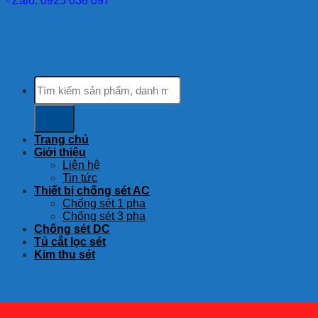
- Zalo: 0925 038 097
Tìm
kiếm:
Trang chủ
Giới thiệu
Liên hệ
Tin tức
Thiết bị chống sét AC
Chống sét 1 pha
Chống sét 3 pha
Chống sét DC
Tủ cắt lọc sét
Kim thu sét