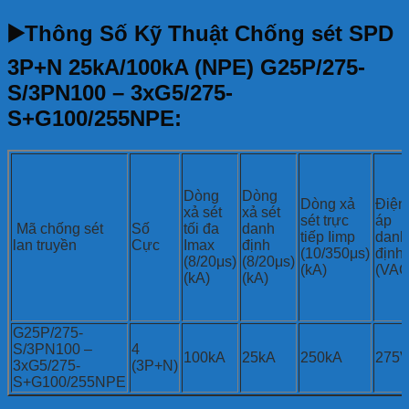
▶️Thông Số Kỹ Thuật Chống sét SPD
3P+N 25kA/100kA (NPE) G25P/275-
S/3PN100 – 3xG5/275-
S+G100/255NPE:
Dòng
Dòng
Dòng xả
Điện
xả sét
xả sét
sét trực
áp
Mã chống sét
Số
tối đa
danh
tiếp Iimp
danh
lan truyền
Cực
Imax
định
(10/350μs)
định
(8/20μs)
(8/20μs)
(kA)
(VAC
(kA)
(kA)
G25P/275-
S/3PN100 –
4
100kA
25kA
250kA
275
3xG5/275-
(3P+N)
S+G100/255NPE