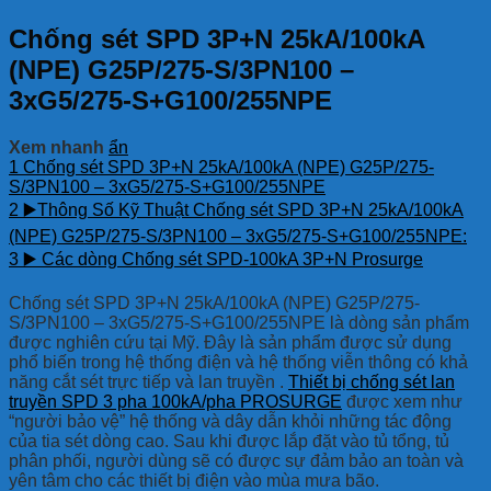
Chống sét SPD 3P+N 25kA/100kA
(NPE) G25P/275-S/3PN100 –
3xG5/275-S+G100/255NPE
Xem nhanh
ẩn
1
Chống sét SPD 3P+N 25kA/100kA (NPE) G25P/275-
S/3PN100 – 3xG5/275-S+G100/255NPE
2
▶️Thông Số Kỹ Thuật Chống sét SPD 3P+N 25kA/100kA
(NPE) G25P/275-S/3PN100 – 3xG5/275-S+G100/255NPE:
3
▶️ Các dòng Chống sét SPD-100kA 3P+N Prosurge
Chống sét SPD 3P+N 25kA/100kA (NPE) G25P/275-
S/3PN100 – 3xG5/275-S+G100/255NPE là dòng sản phẩm
được nghiên cứu tại Mỹ. Đây là sản phẩm được sử dụng
phổ biến trong hệ thống điện và hệ thống viễn thông có khả
năng cắt sét trực tiếp và lan truyền .
Thiết bị chống sét lan
truyền SPD 3 pha 100kA/pha PROSURGE
được xem như
“người bảo vệ” hệ thống và dây dẫn khỏi những tác động
của tia sét dòng cao. Sau khi được lắp đặt vào tủ tổng, tủ
phân phối, người dùng sẽ có được sự đảm bảo an toàn và
yên tâm cho các thiết bị điện vào mùa mưa bão.