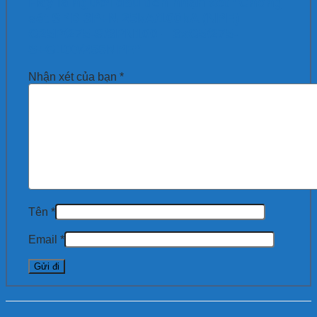
Hãy là người đầu tiên nhận xét “Chống
sét SPD 3P+N 25kA/100kA (NPE)
G25P/275-S/3PN100 – 3xG5/275-
S+G100/255NPE”
Nhận xét của bạn
*
Tên
*
Email
*