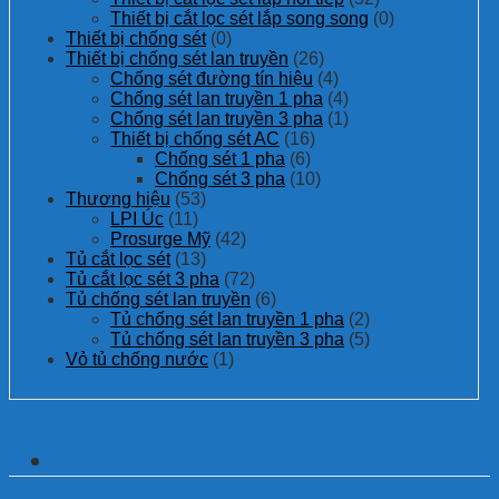
Thiết bị cắt lọc sét lắp song song
(0)
Thiết bị chống sét
(0)
Thiết bị chống sét lan truyền
(26)
Chống sét đường tín hiệu
(4)
Chống sét lan truyền 1 pha
(4)
Chống sét lan truyền 3 pha
(1)
Thiết bị chống sét AC
(16)
Chống sét 1 pha
(6)
Chống sét 3 pha
(10)
Thương hiệu
(53)
LPI Úc
(11)
Prosurge Mỹ
(42)
Tủ cắt lọc sét
(13)
Tủ cắt lọc sét 3 pha
(72)
Tủ chống sét lan truyền
(6)
Tủ chống sét lan truyền 1 pha
(2)
Tủ chống sét lan truyền 3 pha
(5)
Vỏ tủ chống nước
(1)
Thông tin chi tiết