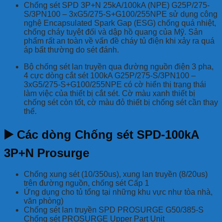
Chống sét SPD 3P+N 25kA/100kA (NPE) G25P/275-
S/3PN100 – 3xG5/275-S+G100/255NPE sử dụng công
nghệ Encapsulated Spark Gap (ESG) chống quá nhiệt,
chống cháy tuyệt đối và dập hồ quang của Mỹ. Sản
phẩm rất an toàn về vấn đề cháy tủ điện khi xảy ra quá
áp bất thường do sét đánh.
Bộ chống sét lan truyền qua đường nguồn điện 3 pha,
4 cực dòng cắt sét 100kA G25P/275-S/3PN100 –
3xG5/275-S+G100/255NPE có cờ hiển thị trạng thái
làm việc của thiết bị cắt sét. Cờ màu xanh thiết bị
chống sét còn tốt, cờ màu đỏ thiết bị chống sét cần thay
thế.
▶️ Các dòng Chống sét SPD-100kA
3P+N Prosurge
Chống xung sét (10/350us), xung lan truyền (8/20us)
trên đường nguồn, chống sét Cấp 1
Ứng dụng cho tủ tổng tại những khu vực như tòa nhà,
văn phòng)
Chống sét lan truyền SPD PROSURGE G50/385-S
Chống sét PROSURGE Upper Part Unit