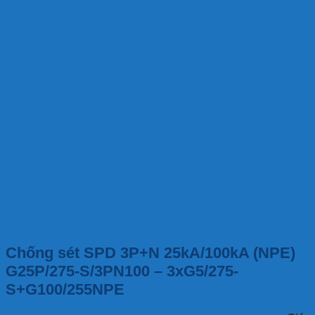
Chống sét SPD 3P+N 25kA/100kA (NPE)
G25P/275-S/3PN100 – 3xG5/275-
S+G100/255NPE