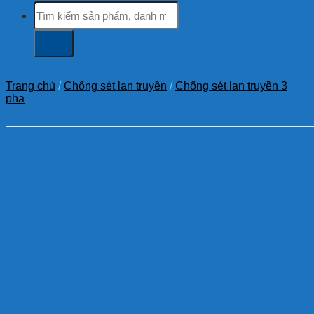
Tìm
kiếm:
Trang chủ
/
Chống sét lan truyền
/
Chống sét lan truyền 3
pha