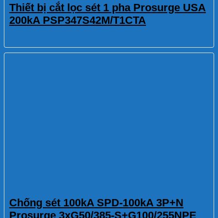
Thiết bị cắt lọc sét 1 pha Prosurge USA
200kA PSP347S42M/T1CTA
Chống sét 100kA SPD-100kA 3P+N
Prosurge 3xG50/385-S+G100/255NPE