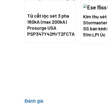
Tủ cắt lọc sét 3 pha
Kim thu sét
160kA (max 200kA)
Stormaster
Prosurge USA
SS bán kính
PSP347Y42M/T2FCTA
51m LPI Úc
ọc sét 1
 USA
/T1CTA
Đánh giá