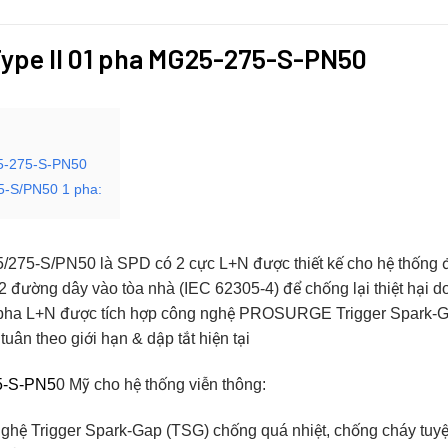
 Type II 01 pha MG25-275-S-PN50
25-275-S-PN50
5-S/PN50 1 pha:
5/275-S/PN50 là SPD có 2 cực L+N được thiết kế cho hệ thống đi
0-2 đường dây vào tòa nhà (IEC 62305-4) để chống lại thiệt hại do
 pha L+N được tích hợp công nghệ PROSURGE Trigger Spark-G
uân theo giới hạn & dập tắt hiện tại
5-S-PN5
0 Mỹ cho hệ thống viễn thông:
hệ Trigger Spark-Gap (TSG) chống quá nhiệt, chống cháy tuyệ