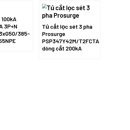
 100kA
A 3P+N
Tủ cắt lọc sét 3 pha
 3xG50/385-
Prosurge
55NPE
PSP347Y42M/T2FCTA
dòng cắt 200kA