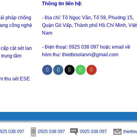
Thông tin liên hệ:
iải pháp chống
- Địa chỉ: Tô Ngọc Vân, Tổ 59, Phường 15,
 mang công nghệ
Quận Gò Vấp, Thành phố Hồ Chí Minh, Việt
Nam
- Điện thoại: 0925 038 097 hoặc email về
cấp cắt sét lan
hòm thư: thietbisolarvn@gmail.com
, trung tâm
im thu sét ESE
925 038 097
925 038 097
0925 038 097
0925 038 097
0925 038 097
0925 038 097
thietb
thietb