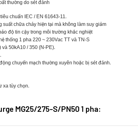
 bất thường do sét đánh
 tiêu chuẩn IEC / EN 61643-11.
g suất chữa cháy hiện tại mà không làm suy giảm
o độ tin cậy trong môi trường khắc nghiệt
 hệ thống 1 pha 220 ~ 230Vac TT và TN-S
) và 50kA10 / 350 (N-PE).
.
t động chuyển mạch thường xuyên hoặc bị sét đánh.
ừ xa tùy chọn.
urge
MG25/275-S/PN50
1 pha: