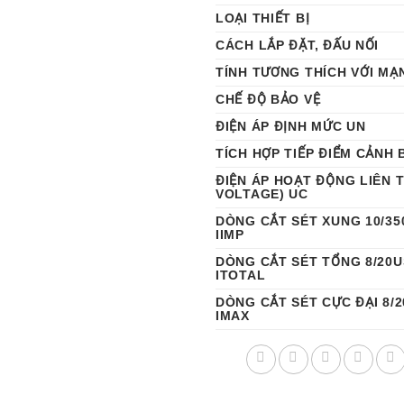
LOẠI THIẾT BỊ
CÁCH LẮP ĐẶT, ĐẤU NỐI
TÍNH TƯƠNG THÍCH VỚI MẠ
CHẾ ĐỘ BẢO VỆ
ĐIỆN ÁP ĐỊNH MỨC UN
TÍCH HỢP TIẾP ĐIỂM CẢNH 
ĐIỆN ÁP HOẠT ĐỘNG LIÊN 
VOLTAGE) UC
DÒNG CẮT SÉT XUNG 10/35
IIMP
DÒNG CẮT SÉT TỔNG 8/20U
ITOTAL
DÒNG CẮT SÉT CỰC ĐẠI 8/
IMAX