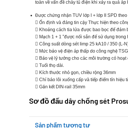
toàn về vấn đề cháy tủ điện khi xảy ra quá áp
Được chứng nhận TUV lớp I + lớp II SPD theo
 Ổn định và đáng tin cậy Thực hiện theo côn
 Khoảng cách tia lửa được bao bọc để đảm bả
 Mạch 1 + 1 ”được nối sẵn để sử dụng trong
 Công suất dòng sét Iimp 25 kA10 / 350 (L-N
 Mức bảo vệ điện áp thấp do công nghệ TSG
 Bảo vệ lý tưởng cho các môi trường có hoạ
 Tuổi thọ dài.
 Kích thước nhỏ gọn, chiều rộng 36mm
 Chỉ báo lỗi xuống cấp và tiếp điểm tín hiệu t
 Gắn kết DIN-rail 35mm
Sơ đồ đấu dây chống sét Pros
Sản phẩm tương tự