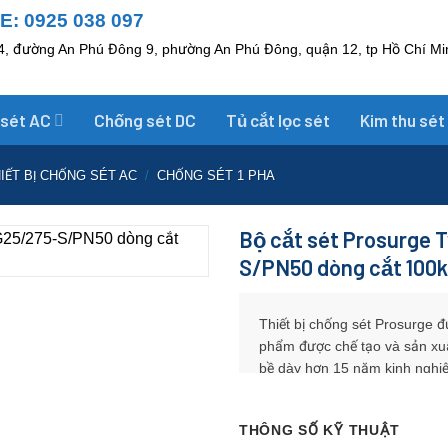
: 0925 038 097
, đường An Phú Đông 9, phường An Phú Đông, quận 12, tp Hồ Chí Mi
 sét AC
Chống sét DC
Tủ cắt lọc sét
Kim thu sét
IẾT BỊ CHỐNG SÉT AC
/
CHỐNG SÉT 1 PHA
Bộ cắt sét Prosurge T
S/PN50 dòng cắt 100
Thiết bị chống sét Prosurge đ
phẩm được chế tạo và sản xuất
bề dày hơn 15 năm kinh nghiệ
bị điện khỏi nguy hại của sét.
THÔNG SỐ KỸ THUẬT