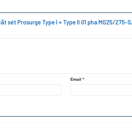
 cắt sét Prosurge Type I + Type II 01 pha MG25/275
Email
*