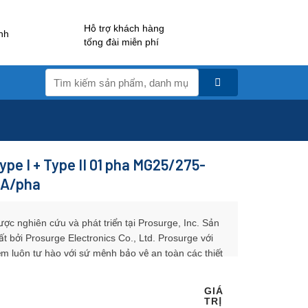
Hỗ trợ khách hàng
nh
tổng đài miễn phí
Tìm
kiếm:
ype I + Type II 01 pha MG25/275-
kA/pha
ược nghiên cứu và phát triển tại Prosurge, Inc. Sản
 bởi Prosurge Electronics Co., Ltd. Prosurge với
m luôn tự hào với sứ mệnh bảo vệ an toàn các thiết
GIÁ
TRỊ