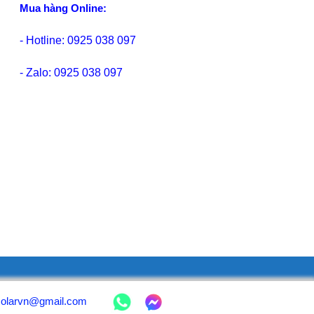
Mua hàng Online:
- Hotline: 0925 038 097
- Zalo: 0925 038 097
isolarvn@gmail.com
isolarvn@gmail.com