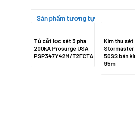
Sản phẩm tương tự
Tủ cắt lọc sét 3 pha
Kim thu sét
200kA Prosurge USA
Stormaster
PSP347Y42M/T2FCTA
50SS bán kí
95m
t 3 pha
00kA)
A
/T2FCTA