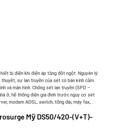
t bị điện khi điện áp tăng đột ngột. Nguyên lý:
 thuyết, sự lan truyền của sét có bán kính cảm
 tính và màn hình. Chống sét lan truyền (SPD –
nhà ở, hệ thống điện gia đình trước nguy cơ sét
erver, modem ADSL, switch, tổng đài, máy fax,…
Prosurge Mỹ DS50/420-(V+T)-