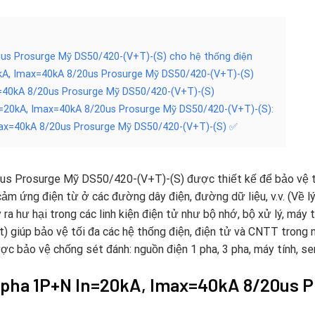
us Prosurge Mỹ DS50/420-(V+T)-(S) cho hệ thống điện
kA, Imax=40kA 8/20us Prosurge Mỹ DS50/420-(V+T)-(S)
=40kA 8/20us Prosurge Mỹ DS50/420-(V+T)-(S)
n=20kA, Imax=40kA 8/20us Prosurge Mỹ DS50/420-(V+T)-(S):
max=40kA 8/20us Prosurge Mỹ DS50/420-(V+T)-(S) ✅
 Prosurge Mỹ DS50/420-(V+T)-(S) được thiết kế để bảo vệ thiế
cảm ứng điện từ ở các đường dây điện, đường dữ liệu, v.v. (Về lý
ây ra hư hại trong các linh kiện điện tử như bộ nhớ, bộ xử lý, máy
t) giúp bảo vệ tối đa các hệ thống điện, điện tử và CNTT trong 
ợc bảo vệ chống sét đánh: nguồn điện 1 pha, 3 pha, máy tính, s
1 pha 1P+N In=20kA, Imax=40kA 8/20us 