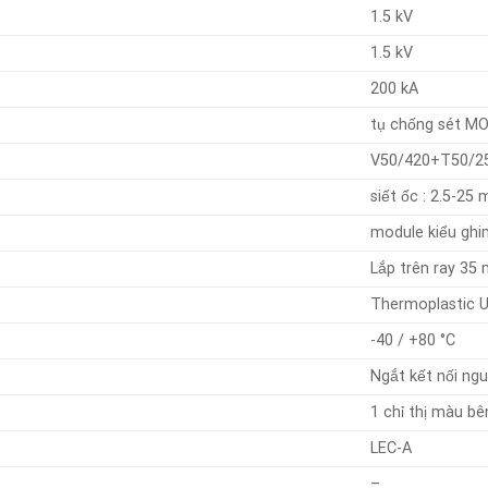
1.5 kV
1.5 kV
200 kA
tụ chống sét 
V50/420+T50/2
siết ốc : 2.5-25
module kiểu ghi
Lắp trên ray 35
Thermoplastic 
-40 / +80 °C
Ngắt kết nối ng
1 chỉ thị màu b
LEC-A
–