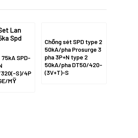
Chống sét SPD type 2
50kA/pha Prosurge 3
pha 3P+N type 2
t 75kA SPD-
50kA/pha DT50/420-
N
(3V+T)-S
/320(-S)/4P
GE/MỸ