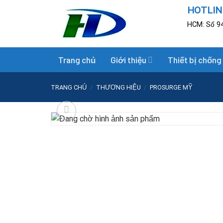
Skip
HOTLINE
to
HCM: Số 94
content
Trang chủ
Giới thiệu
Thiết bị chống
TRANG CHỦ
/
THƯƠNG HIỆU
/
PROSURGE MỸ