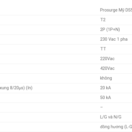
Prosurge Mỹ DS
T2
2P (1P+N)
230 Vac 1 pha
TT
220Vac
420Vac
không
xung 8/20μs) (In)
20 kA
50 kA
–
L/G và N/G
đồng hướng (L-G