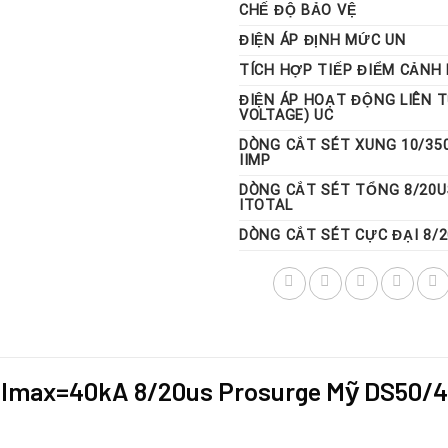
CHẾ ĐỘ BẢO VỆ
ĐIỆN ÁP ĐỊNH MỨC UN
TÍCH HỢP TIẾP ĐIỂM CẢNH
ĐIỆN ÁP HOẠT ĐỘNG LIÊN 
VOLTAGE) UC
DÒNG CẮT SÉT XUNG 10/35
IIMP
DÒNG CẮT SÉT TỔNG 8/20U
ITOTAL
DÒNG CẮT SÉT CỰC ĐẠI 8/
, Imax=40kA 8/20us Prosurge Mỹ DS50/4