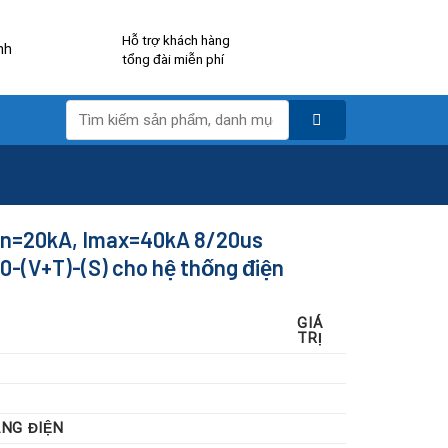
Hỗ trợ khách hàng
nh
tổng đài miễn phí
Tìm
kiếm:
 In=20kA, Imax=40kA 8/20us
-(V+T)-(S) cho hệ thống điện
GIÁ
TRỊ
ẠNG ĐIỆN