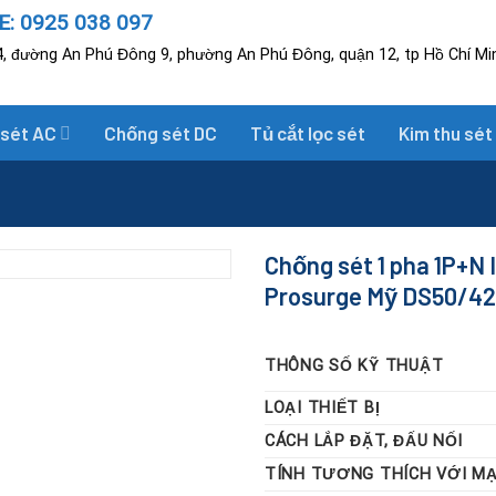
: 0925 038 097
, đường An Phú Đông 9, phường An Phú Đông, quận 12, tp Hồ Chí Mi
 sét AC
Chống sét DC
Tủ cắt lọc sét
Kim thu sét
Chống sét 1 pha 1P+N
Prosurge Mỹ DS50/420
THÔNG SỐ KỸ THUẬT
LOẠI THIẾT BỊ
CÁCH LẮP ĐẶT, ĐẤU NỐI
TÍNH TƯƠNG THÍCH VỚI M