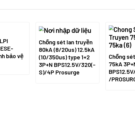
 LPI
Chống sét lan truyền
 ESE-
80kA (8/20us) 12.5kA
nh bảo vệ
Chống sé
(10/350us) type 1+2
75kA 3P+
3P+N BPS12.5V/320(-
BPS12.5V
S)/4P Prosurge
/PROSUR