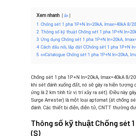
Xem nhanh
ẩn
1
Chống sét 1 pha 1P+N In=20kA, Imax=40kA 8/20
2
Thông số kỹ thuật Chống sét 1 pha 1P+N In=20
3
Ứng dụng Chống sét 1 pha 1P+N In=20kA, Imax
4
Cách đấu nối, lắp đặt CChống sét 1 pha 1P+N I
5
📜Catalogue Chống sét 1 pha 1P+N In=20kA, I
Chống sét 1 pha 1P+N In=20kA, Imax=40kA 8/20us
khi sét đánh xuống đất, nó sẽ gây ra hiện tượng 
ứng là 2 km tính từ vị trí xảy ra sét). Điều này g
Surge Arrester) là một loại aptomat (át chống sé
đánh. Các thiết bị điện, điện tử, CNTT thường đư
Thông số kỹ thuật Chống sét 
(S)