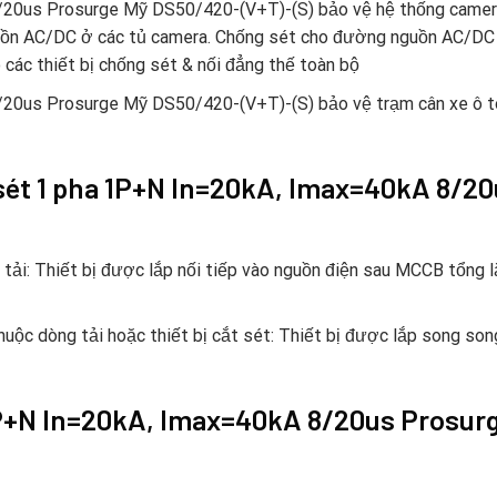
/20us Prosurge Mỹ DS50/420-(V+T)-(S) bảo vệ hệ thống camer
guồn AC/DC ở các tủ camera. Chống sét cho đường nguồn AC/D
 các thiết bị chống sét & nối đẳng thế toàn bộ
us Prosurge Mỹ DS50/420-(V+T)-(S) bảo vệ trạm cân xe ô tô: b
 sét 1 pha 1P+N In=20kA, Imax=40kA 8/2
g tải: Thiết bị được lắp nối tiếp vào nguồn điện sau MCCB tổng 
huộc dòng tải hoặc thiết bị cắt sét: Thiết bị được lắp song so
1P+N In=20kA, Imax=40kA 8/20us Prosur