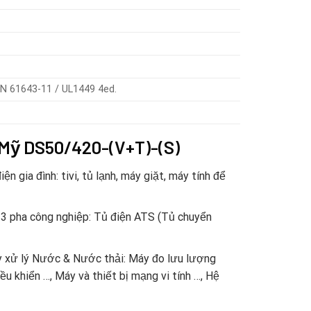
EN 61643-11 / UL1449 4ed.
 Mỹ DS50/420-(V+T)-(S)
ia đình: tivi, tủ lạnh, máy giặt, máy tính để
3 pha công nghiệp: Tủ điện ATS (Tủ chuyển
 xử lý Nước & Nước thải: Máy đo lưu lượng
u khiển …, Máy và thiết bị mạng vi tính …, Hệ