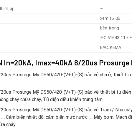
hiết bị
–
xem sơ đồ
bên trong
IEC 61643-11 / 
EAC, KEMA
N In=20kA, Imax=40kA 8/20us Prosurge
s Prosurge Mỹ DS50/420-(V+T)-(S) bảo vệ nhà ở, thiết bị điện g
0us Prosurge Mỹ DS50/420-(V+T)-(S) bảo vệ thiết bị tủ điện 
òng cháy chữa cháy, Tủ điện điều khiển trung tâm…..
20us Prosurge Mỹ DS50/420-(V+T)-(S) bảo vệ Trạm / Nhà máy
 … , Cảm biến nhiệt độ, cảm biến mực nước …, Máy bơm, Mạch điề
hữa cháy …