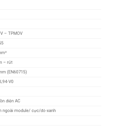
MOV – TPMOV
55
 mm²
m – rút
 mm (EN60715)
UL94-V0
uồn điện AC
ên ngoài module/ cực/đỏ-xanh