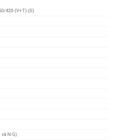
50/420-(V+T)-(S)
 và N-G)