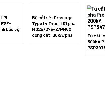
 LPI
Bộ cắt sét Prosurge
 ESE-
Type I + Type II 01 pha
ính bảo vệ
MG25/275-S/PN50
dòng cắt 100kA/pha
Tủ cắt lọ
300kA P
PSP347