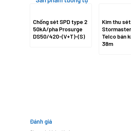
Chống sét SPD type 2
Kim thu sét
50kA/pha Prosurge
Stormaster
DS50/420-(V+T)-(S)
Telco bán k
38m
Đánh giá