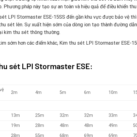
ợp. Phương pháp này tạo sự an toàn và hiệu quả để điều khiển th
 sét LPI Stormaster ESE-15SS đến gần khu vực được bảo vệ thì 
hu sét lên. Sự xuất hiện sớm của dòng ion tạo thành đường dẫn 
ại kim thu sét thông thường.
h kim sớm hơn các điểm khác, Kim thu sét LPI Stormaster ESE-15
thu sét LPI Stormaster ESE:
vệ
2m
4m
5m
6m
10m
1
13m
25m
32m
32m
33m
3
19m
28m
48m
48m
49m
5
28m
55m
68m
69m
69m
7