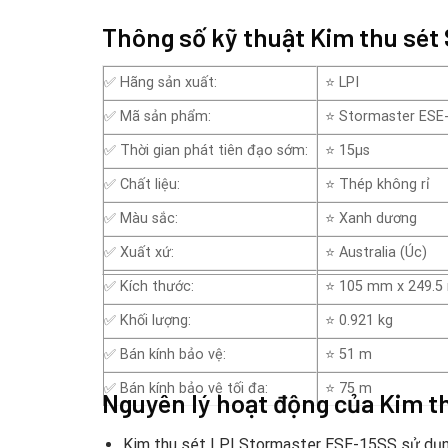
Thông số kỹ thuật Kim thu sét
✅ Hãng sản xuất:
⭐ LPI
✅ Mã sản phẩm:
⭐ Stormaster ESE
✅ Thời gian phát tiên đạo sớm:
⭐ 15µs
✅ Chất liệu:
⭐ Thép không rỉ
✅ Màu sắc:
⭐ Xanh dương
✅ Xuất xứ:
⭐ Australia (Úc)
✅ Kích thước:
⭐ 105 mm x 249.
✅ Khối lượng:
⭐ 0.921 kg
✅ Bán kính bảo vệ:
⭐ 51 m
✅ Bán kính bảo vệ tối đa:
⭐ 75 m
Nguyên lý hoạt động của Kim t
Kim thu sét LPI Stormaster ESE-15SS sử dụng 