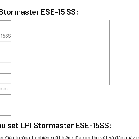
 Stormaster ESE-15 SS:
-15SS
5 mm
hu sét LPI Stormaster ESE-15SS:
điện trường tự nhiên xuất hiện giữa kim thu sét và đám mây m