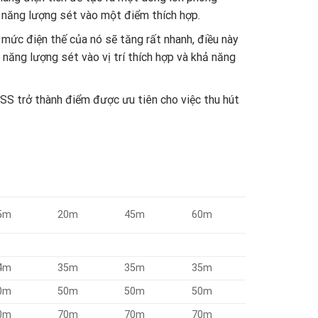
u năng lượng sét vào một điểm thích hợp.
mức điện thế của nó sẽ tăng rất nhanh, điều này
năng lượng sét vào vị trí thích hợp và khả năng
SS trở thành điểm được ưu tiên cho việc thu hút
5m
20m
45m
60m
4m
35m
35m
35m
0m
50m
50m
50m
0m
70m
70m
70m