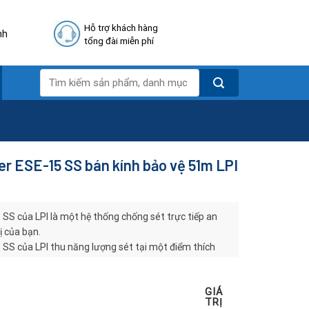
Hỗ trợ khách hàng
nh
tổng đài miễn phí
Tìm
kiếm:
r ESE-15 SS bán kính bảo vệ 51m LPI
SS của LPI là một hệ thống chống sét trực tiếp an
ị của bạn.
SS của LPI thu năng lượng sét tại một điểm thích
qua cáp thoát sét. Khi sét được truyền xuống đất,
g một cách an toàn mà không gây nguy hiểm cho con
GIÁ
TRỊ