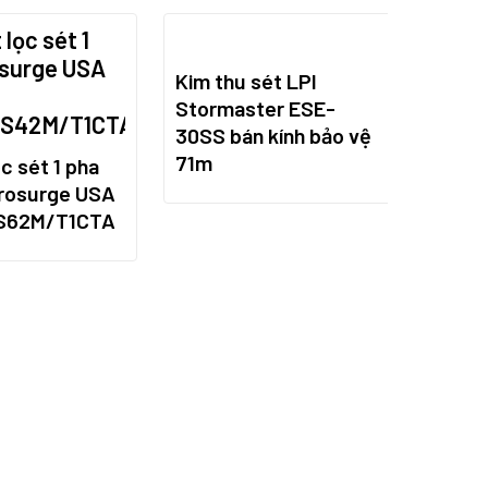
Kim thu sét LPI
Stormaster ESE-
30SS bán kính bảo vệ
71m
c sét 1 pha
rosurge USA
S62M/T1CTA
Tủ cắt
100kA
PSP3