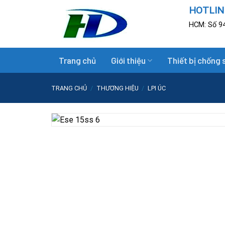
Skip
HOTLINE
to
HCM: Số 94
content
Trang chủ
Giới thiệu
Thiết bị chống 
TRANG CHỦ
/
THƯƠNG HIỆU
/
LPI ÚC