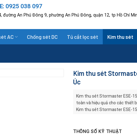
: 0925 038 097
, đường An Phú Đông 9, phường An Phú Đông, quận 12, tp Hồ Chí Mi
sét AC
Chống sét DC
Tủ cắt lọc sét
Kim thu sét
Kim thu sét Stormaste
Úc
Kim thu sét Stormaster ESE-15 
toàn và hiệu quả cho các thiết b
Kim thu sét Stormaster ESE-15 
hợp. Sét được truyền xuống đất 
năng lượng sét được giải phón
người và thiết bị.
THÔNG SỐ KỸ THUẬT