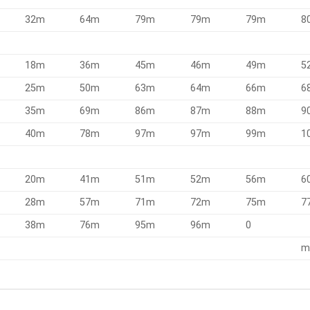
32m
64m
79m
79m
79m
8
18m
36m
45m
46m
49m
5
25m
50m
63m
64m
66m
6
35m
69m
86m
87m
88m
9
40m
78m
97m
97m
99m
1
20m
41m
51m
52m
56m
6
28m
57m
71m
72m
75m
7
38m
76m
95m
96m
0