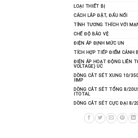
LOẠI THIẾT BỊ
CÁCH LẮP ĐẶT, ĐẤU NỐI
TÍNH TƯƠNG THÍCH VỚI MẠ
CHẾ ĐỘ BẢO VỆ
ĐIỆN ÁP ĐỊNH MỨC UN
TÍCH HỢP TIẾP ĐIỂM CẢNH 
ĐIỆN ÁP HOẠT ĐỘNG LIÊN 
VOLTAGE) UC
DÒNG CẮT SÉT XUNG 10/35
IIMP
DÒNG CẮT SÉT TỔNG 8/20US
ITOTAL
DÒNG CẮT SÉT CỰC ĐẠI 8/2