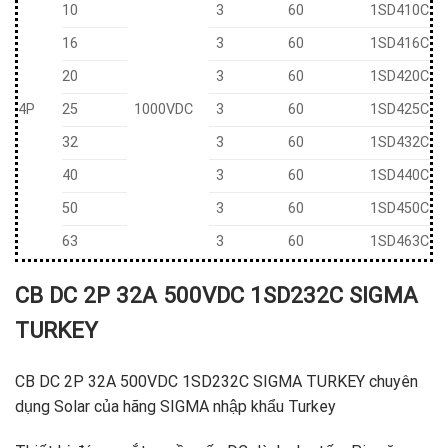
10
3
60
1SD410C
16
3
60
1SD416C
20
3
60
1SD420C
4P
25
1000VDC
3
60
1SD425C
32
3
60
1SD432C
40
3
60
1SD440C
50
3
60
1SD450C
63
3
60
1SD463C
CB DC 2P 32A 500VDC 1SD232C SIGMA
TURKEY
CB DC 2P 32A 500VDC 1SD232C SIGMA TURKEY chuyên
dụng Solar của hãng SIGMA nhập khẩu Turkey