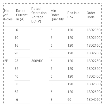
Rated
No
Rated
Min.
Operation
Pcs in a
Order
of
Current
Order
Voltage
Box
Code
Poles
In (A)
Quantity
DC (V)
6
6
120
1SD206C
10
6
120
1SD210C
16
6
120
1SD216C
20
6
120
1SD220C
2P
25
500VDC
6
120
1SD225C
32
6
120
1SD232C
40
6
120
1SD240C
50
6
120
1SD250C
63
6
120
1SD263C
6
3
60
1SD406C