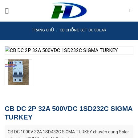
Skip
to
content
TRANG CHỦ
/
CB CHỐNG SÉT DC SOLAR
CB DC 2P 32A 500VDC 1SD232C SIGMA
TURKEY
CB DC 1000V 32A 1SD432C SIGMA TURKEY chuyên dụng Solar