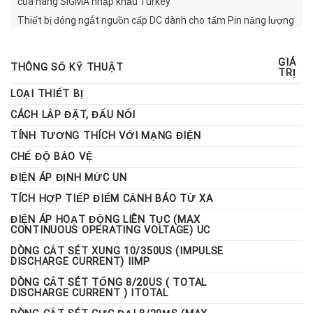
của hãng SIGMA nhập khẩu Turkey
Thiết bị đóng ngắt nguồn cấp DC dành cho tấm Pin năng lượng
mặt trời. Bảo vệ tốt cho các hệ thống từ 3kwp trở lên với điện
áp chịu đựng 1000vDC. Đây là loại MCCB 4 cực có 4 buồng dập
GIÁ
hồ quang chuyên dụng cho điện mặt trời , khác với các CB
THÔNG SỐ KỸ THUẬT
TRỊ
thường thì mức điện áp chỉ lên đến 450v-600vac
LOẠI THIẾT BỊ
CÁCH LẮP ĐẶT, ĐẤU NỐI
TÍNH TƯƠNG THÍCH VỚI MẠNG ĐIỆN
CHẾ ĐỘ BẢO VỆ
ĐIỆN ÁP ĐỊNH MỨC UN
TÍCH HỢP TIẾP ĐIỂM CẢNH BÁO TỪ XA
ĐIỆN ÁP HOẠT ĐỘNG LIÊN TỤC (MAX
CONTINUOUS OPERATING VOLTAGE) UC
DÒNG CẮT SÉT XUNG 10/350US (IMPULSE
DISCHARGE CURRENT) IIMP
DÒNG CẮT SÉT TỔNG 8/20US ( TOTAL
DISCHARGE CURRENT ) ITOTAL