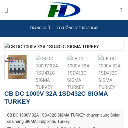
Skip
to
content
TRANG CHỦ
/
CB CHỐNG SÉT DC SOLAR
CB DC 1000V 32A 1SD432C SIGMA
TURKEY
CB DC 1000V 32A 1SD432C SIGMA TURKEY chuyên dụng Solar
của hãng SIGMA nhập khẩu Turkey