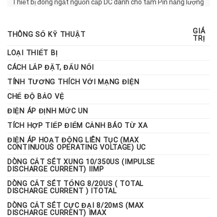
Thiết bị đóng ngắt nguồn cấp DC dành cho tấm Pin năng lượng
mặt trời. Bảo vệ tốt cho các hệ thống từ 3kwp trở lên với điện
áp chịu đựng 1000vDC. Đây là loại MCCB 4 cực có 4 buồng dập
GIÁ
hồ quang chuyên dụng cho điện mặt trời , khác với các CB
THÔNG SỐ KỸ THUẬT
TRỊ
thường thì mức điện áp chỉ lên đến 450v-600vac
LOẠI THIẾT BỊ
CÁCH LẮP ĐẶT, ĐẤU NỐI
TÍNH TƯƠNG THÍCH VỚI MẠNG ĐIỆN
CHẾ ĐỘ BẢO VỆ
ĐIỆN ÁP ĐỊNH MỨC UN
TÍCH HỢP TIẾP ĐIỂM CẢNH BÁO TỪ XA
ĐIỆN ÁP HOẠT ĐỘNG LIÊN TỤC (MAX
CONTINUOUS OPERATING VOLTAGE) UC
DÒNG CẮT SÉT XUNG 10/350US (IMPULSE
DISCHARGE CURRENT) IIMP
DÒNG CẮT SÉT TỔNG 8/20US ( TOTAL
DISCHARGE CURRENT ) ITOTAL
DÒNG CẮT SÉT CỰC ĐẠI 8/20ΜS (MAX
DISCHARGE CURRENT) IMAX