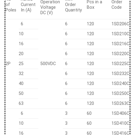
Operation
Pcs in a
Order
of
Current
Order
Voltage
Box
Code
Poles
In (A)
Quantity
DC (V)
6
6
120
1SD206C
10
6
120
1SD210C
16
6
120
1SD216C
20
6
120
1SD220C
2P
25
500VDC
6
120
1SD225C
32
6
120
1SD232C
40
6
120
1SD240C
50
6
120
1SD250C
63
6
120
1SD263C
6
3
60
1SD406C
10
3
60
1SD410C
16
3
60
1SD416C