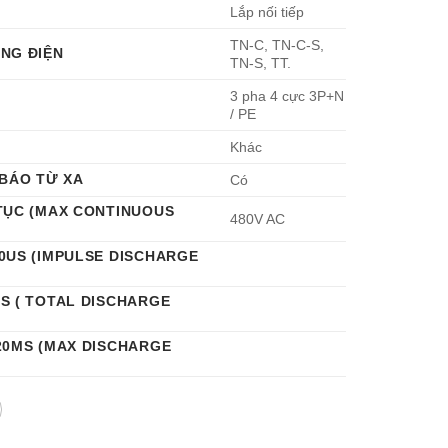
Lắp nối tiếp
TN-C, TN-C-S,
ẠNG ĐIỆN
TN-S, TT.
3 pha 4 cực 3P+N
/ PE
Khác
 BÁO TỪ XA
Có
 TỤC (MAX CONTINUOUS
480V AC
0US (IMPULSE DISCHARGE
S ( TOTAL DISCHARGE
20ΜS (MAX DISCHARGE