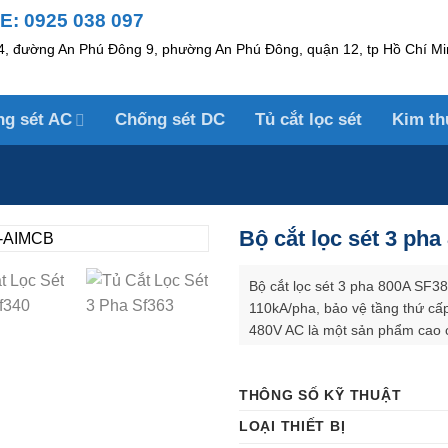
: 0925 038 097
, đường An Phú Đông 9, phường An Phú Đông, quận 12, tp Hồ Chí Mi
ng sét AC
Chống sét DC
Tủ cắt lọc sét
Kim th
Bộ cắt lọc sét 3 ph
Bộ cắt lọc sét 3 pha 800A SF3
110kA/pha, bảo vệ tầng thứ cấ
480V AC là một sản phẩm cao cấ
của hãng Lightning Protection In
pha (3P+N) dành cho dòng tải lắ
THÔNG SỐ KỸ THUẬT
thiết bị điện nhạy cảm khỏi xun
xung đột biến từ đường nguồn 
LOẠI THIẾT BỊ