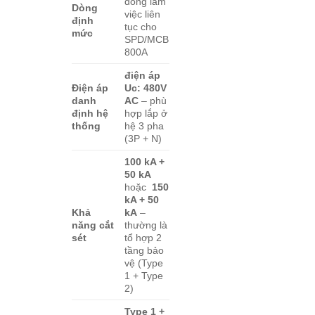
dòng làm
Dòng
việc liên
định
tục cho
mức
SPD/MCB
800A
điện áp
Điện áp
Uc: 480V
danh
AC
– phù
định hệ
hợp lắp ở
thống
hệ 3 pha
(3P + N)
100 kA +
50 kA
hoặc
150
kA + 50
Khả
kA
–
năng cắt
thường là
sét
tổ hợp 2
tầng bảo
vệ (Type
1 + Type
2)
Type 1 +