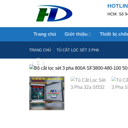
Skip
HOTLINE
to
HCM: Số 94
content
Trang chủ
Giới thiệu
Thiết bị chố
TRANG CHỦ
/
TỦ CẮT LỌC SÉT 3 PHA