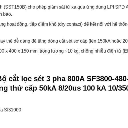
h (SST150B) cho phép giám sát từ xa qua ứng dụng LPI SPD APP 
h báo.
rạng hoạt động, tiếp điểm khô (dry contact) để kết nối với hệ th
hay thế dễ dàng để tăng dòng cắt sét sơ cấp (lên 150kA hoặc 2
00 x 400 x 150 mm, trọng lượng ~10 kg, chống nhiễu điện từ (E
Bộ cắt lọc sét 3 pha 800A
SF3800-480
ng thứ cấp 50kA 8/20us 100 kA 10/35