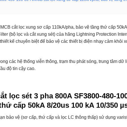
IMCB cắt lọc xung sơ cấp 110kA/pha, bảo vệ tầng thứ cấp 50kA
r (bộ lọc và cắt xung sét) của hãng Lightning Protection Internat
hiết kế chuyên biệt để bảo vệ các thiết bị điện nhạy cảm khỏi x
ng các hệ thống viễn thông, trạm thu phát sóng, trung tâm dữ 
ầu độ tin cậy cao.
cắt lọc sét 3 pha 800A
SF3800-480-10
thứ cấp 50kA 8/20us 100 kA 10/350 µ
oạn bảo vệ (sơ cấp, thứ cấp và lọc LC thông thấp) sử dụng varis