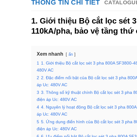
THÔNG TIN CHI TIẾT
CATALOGU
1. Giới thiệu
Bộ cắt lọc sét
110kA/pha, bảo vệ tầng thứ 
Xem nhanh
ẩn
1
1. Giới thiệu Bộ cắt lọc sét 3 pha 800A SF3800-
480V AC
2
2. Đặc điểm nổi bật của Bộ cắt lọc sét 3 pha 8
áp Uc: 480V AC
3
3. Thông số kỹ thuật chính Bộ cắt lọc sét 3 ph
điện áp Uc: 480V AC
4
4. Nguyên lý hoạt động Bộ cắt lọc sét 3 pha 80
áp Uc: 480V AC
5
5. Ứng dụng điển hình của Bộ cắt lọc sét 3 pha
điện áp Uc: 480V AC
6
6. Ưu điểm nổi bật Bộ cắt lọc sét 3 pha 800A S