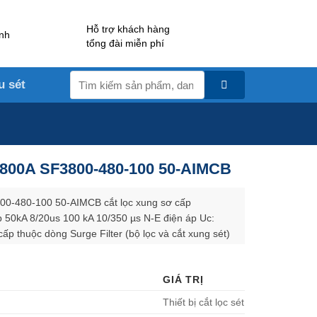
Hỗ trợ khách hàng
nh
tổng đài miễn phí
Tìm
u sét
kiếm:
a 800A SF3800-480-100 50-AIMCB
800-480-100 50-AIMCB cắt lọc xung sơ cấp
p 50kA 8/20us 100 kA 10/350 µs N-E điện áp Uc:
p thuộc dòng Surge Filter (bộ lọc và cắt xung sét)
ternational (LPI) – Australia. Đây là tủ cắt lọc sét 3
p nối tiếp, được thiết kế chuyên biệt để bảo vệ các
GIÁ TRỊ
g sét lan truyền, quá điện áp, nhiễu cao tần và các
điện.
Thiết bị cắt lọc sét