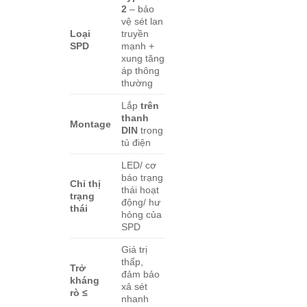
2
– bảo
vệ sét lan
Loại
truyền
SPD
mạnh +
xung tăng
áp thông
thường
Lắp
trên
thanh
Montage
DIN
trong
tủ điện
LED/ cơ
báo trạng
Chỉ thị
thái hoạt
trạng
động/ hư
thái
hỏng của
SPD
Giá trị
thấp,
Trở
đảm bảo
kháng
xả sét
rò ≤
nhanh