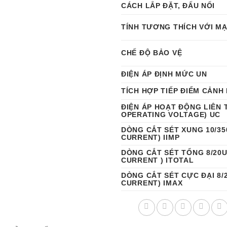
CÁCH LẮP ĐẶT, ĐẤU NỐI
TÍNH TƯƠNG THÍCH VỚI M
CHẾ ĐỘ BẢO VỆ
ĐIỆN ÁP ĐỊNH MỨC UN
TÍCH HỢP TIẾP ĐIỂM CẢNH
ĐIỆN ÁP HOẠT ĐỘNG LIÊN
OPERATING VOLTAGE) UC
DÒNG CẮT SÉT XUNG 10/35
CURRENT) IIMP
DÒNG CẮT SÉT TỔNG 8/20U
CURRENT ) ITOTAL
DÒNG CẮT SÉT CỰC ĐẠI 8/
CURRENT) IMAX