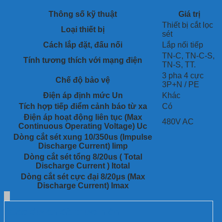
lọc sét 3 pha (3P+N) dành cho dòng tải lắp nối tiếp, được thiết kế
chuyên biệt để bảo vệ các thiết bị điện nhạy cảm khỏi xung sét
Thông số kỹ thuật
Giá trị
lan truyền, quá điện áp, nhiễu cao tần và các xung đột biến từ
Thiết bị cắt lọc
đường nguồn điện.
Loại thiết bị
sét
Cách lắp đặt, đấu nối
Lắp nối tiếp
TN-C, TN-C-S,
Tính tương thích với mạng điện
TN-S, TT.
3 pha 4 cực
Chế độ bảo vệ
3P+N / PE
Điện áp định mức Un
Khác
Tích hợp tiếp điểm cảnh báo từ xa
Có
Điện áp hoạt động liên tục (Max
480V AC
Continuous Operating Voltage) Uc
Dòng cắt sét xung 10/350us (Impulse
Discharge Current) Iimp
Dòng cắt sét tổng 8/20us ( Total
Discharge Current ) Itotal
Dòng cắt sét cực đại 8/20μs (Max
Discharge Current) Imax
Các dự án đã thực hiện: