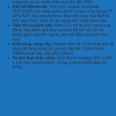
xung sét và lọc nhiễu hiệu quả lên đến 99%.
Kết nối Bluetooth
: Tích hợp module Bluetooth
(SST150B) cho phép giám sát từ xa qua ứng dụng LPI
SPD APP trên smartphone: theo dõi trạng thái thiết bị
thời gian thực, đếm số lần xung sét, nhận cảnh báo.
Hiển thị và cảnh báo
: Đèn LED chỉ thị tình trạng hoạt
động, tiếp điểm khô (dry contact) để kết nối với hệ
thống giám sát bên ngoài, kèm bộ đếm xung sét tích
hợp.
Khả năng nâng cấp
: Module bảo vệ có thể thay thế dễ
dàng để tăng dòng cắt sét sơ cấp (lên 150kA hoặc
200kA) hoặc thứ cấp (lên 100kA).
Tủ kim loại chắc chắn
: Kích thước khoảng 400 x 400
x 150 mm, trọng lượng ~10 kg, chống nhiễu điện từ
(EMI).