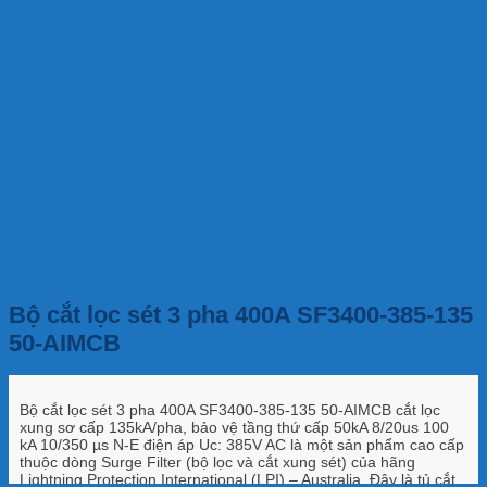
Bộ cắt lọc sét 3 pha 400A SF3400-385-135
50-AIMCB
Bộ cắt lọc sét 3 pha 400A SF3400-385-135 50-AIMCB cắt lọc
xung sơ cấp 135kA/pha, bảo vệ tầng thứ cấp 50kA 8/20us 100
kA 10/350 µs N-E điện áp Uc: 385V AC là một sản phẩm cao cấp
thuộc dòng Surge Filter (bộ lọc và cắt xung sét) của hãng
Lightning Protection International (LPI) – Australia. Đây là tủ cắt