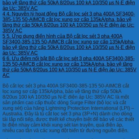
bảo vệ tầng thứ cấp 50kA 8/20us 100 kA 10/350 µs N-E điện
áp Uc: 385V AC
4
4. Nguyên lý hoạt động Bộ cắt lọc sét 3 pha 400A SF3400-
385-135 50-AIMCB cắt lọc xung sơ cấp 135kA/pha, bảo vệ
tầng thứ cấp 50kA 8/20us 100 kA 10/350 µs N-E điện áp Uc:
385V AC
5
5. Ứng dụng điển hình của Bộ cắt lọc sét 3 pha 400A
SF3400-385-135 50-AIMCB cắt lọc xung sơ cấp 135kA/pha,
bảo vệ tầng thứ cấp 50kA 8/20us 100 kA 10/350 µs N-E điện
áp Uc: 385V AC
6
6. Ưu điểm nổi bật Bộ cắt lọc sét 3 pha 400A SF3400-385-
135 50-AIMCB cắt lọc xung sơ cấp 135kA/pha, bảo vệ tầng
thứ cấp 50kA 8/20us 100 kA 10/350 µs N-E điện áp Uc: 385V
AC
Bộ cắt lọc sét 3 pha 400A SF3400-385-135 50-AIMCB cắt
lọc xung sơ cấp 135kA/pha, bảo vệ tầng thứ cấp 50kA
8/20us 100 kA 10/350 µs N-E điện áp Uc: 385V AC là một
sản phẩm cao cấp thuộc dòng Surge Filter (bộ lọc và cắt
xung sét) của hãng Lightning Protection International (LPI) –
Australia. Đây là tủ cắt lọc sét 3 pha (3P+N) dành cho dòng
tải lắp nối tiếp, được thiết kế chuyên biệt để bảo vệ các thiết
bị điện nhạy cảm khỏi xung sét lan truyền, quá điện áp,
nhiễu cao tần và các xung đột biến từ đường nguồn điện.