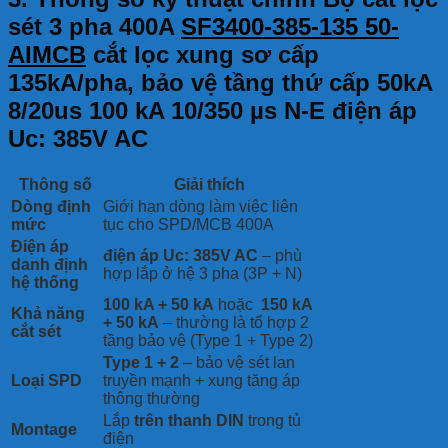
sét 3 pha 400A
SF3400-385-135 50-
AIMCB
cắt lọc xung sơ cấp
135kA/pha, bảo vệ tầng thứ cấp 50kA
8/20us 100 kA 10/350 µs N-E điện áp
Uc: 385V AC
Thông số
Giải thích
Dòng định
Giới hạn dòng làm việc liên
mức
tục cho SPD/MCB 400A
Điện áp
điện áp Uc: 385V AC
– phù
danh định
hợp lắp ở hệ 3 pha (3P + N)
hệ thống
100 kA + 50 kA
hoặc
150 kA
Khả năng
+ 50 kA
– thường là tổ hợp 2
cắt sét
tầng bảo vệ (Type 1 + Type 2)
Type 1 + 2
– bảo vệ sét lan
Loại SPD
truyền mạnh + xung tăng áp
thông thường
Lắp
trên thanh DIN
trong tủ
Montage
điện