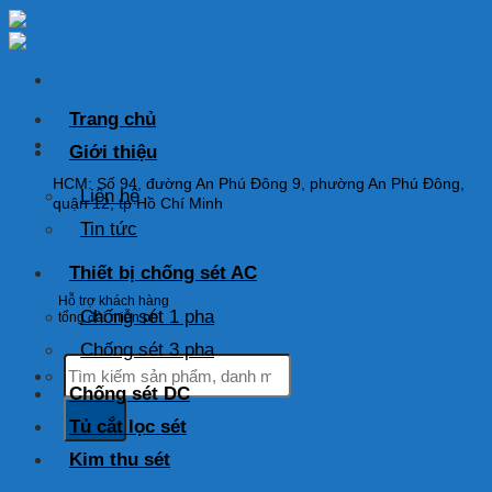
Skip
to
content
Trang chủ
HOTLINE: 0925 038 097
Giới thiệu
HCM: Số 94, đường An Phú Đông 9, phường An Phú Đông,
Liên hệ
quận 12, tp Hồ Chí Minh
Tin tức
Thiết bị chống sét AC
Hỗ trợ khách hàng
Chống sét 1 pha
tổng đài miễn phí
Chống sét 3 pha
Tìm
kiếm:
Chống sét DC
Tủ cắt lọc sét
Kim thu sét