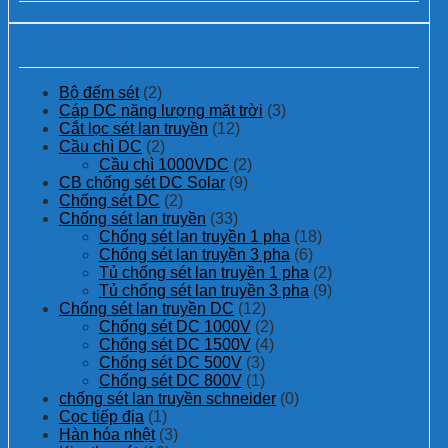
Danh mục sản phẩm
Bộ đếm sét
(2)
Cáp DC năng lượng mặt trời
(3)
Cắt lọc sét lan truyền
(12)
Cầu chì DC
(2)
Cầu chì 1000VDC
(2)
CB chống sét DC Solar
(9)
Chống sét DC
(2)
Chống sét lan truyền
(33)
Chống sét lan truyền 1 pha
(18)
Chống sét lan truyền 3 pha
(6)
Tủ chống sét lan truyền 1 pha
(2)
Tủ chống sét lan truyền 3 pha
(9)
Chống sét lan truyền DC
(12)
Chống sét DC 1000V
(2)
Chống sét DC 1500V
(4)
Chống sét DC 500V
(3)
Chống sét DC 800V
(1)
chống sét lan truyền schneider
(0)
Cọc tiếp địa
(1)
Hàn hóa nhệt
(3)