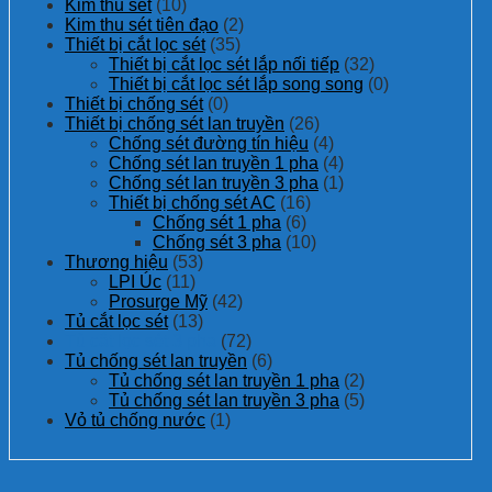
Kim thu sét
(10)
Kim thu sét tiên đạo
(2)
Thiết bị cắt lọc sét
(35)
Thiết bị cắt lọc sét lắp nối tiếp
(32)
Thiết bị cắt lọc sét lắp song song
(0)
Thiết bị chống sét
(0)
Thiết bị chống sét lan truyền
(26)
Chống sét đường tín hiệu
(4)
Chống sét lan truyền 1 pha
(4)
Chống sét lan truyền 3 pha
(1)
Thiết bị chống sét AC
(16)
Chống sét 1 pha
(6)
Chống sét 3 pha
(10)
Thương hiệu
(53)
LPI Úc
(11)
Prosurge Mỹ
(42)
Tủ cắt lọc sét
(13)
Tủ cắt lọc sét 3 pha
(72)
Tủ chống sét lan truyền
(6)
Tủ chống sét lan truyền 1 pha
(2)
Tủ chống sét lan truyền 3 pha
(5)
Vỏ tủ chống nước
(1)