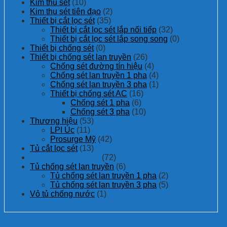
Kim thu sét
(10)
Kim thu sét tiên đạo
(2)
Thiết bị cắt lọc sét
(35)
Thiết bị cắt lọc sét lắp nối tiếp
(32)
Thiết bị cắt lọc sét lắp song song
(0)
Thiết bị chống sét
(0)
Thiết bị chống sét lan truyền
(26)
Chống sét đường tín hiệu
(4)
Chống sét lan truyền 1 pha
(4)
Chống sét lan truyền 3 pha
(1)
Thiết bị chống sét AC
(16)
Chống sét 1 pha
(6)
Chống sét 3 pha
(10)
Thương hiệu
(53)
LPI Úc
(11)
Prosurge Mỹ
(42)
Tủ cắt lọc sét
(13)
Tủ cắt lọc sét 3 pha
(72)
Tủ chống sét lan truyền
(6)
Tủ chống sét lan truyền 1 pha
(2)
Tủ chống sét lan truyền 3 pha
(5)
Vỏ tủ chống nước
(1)