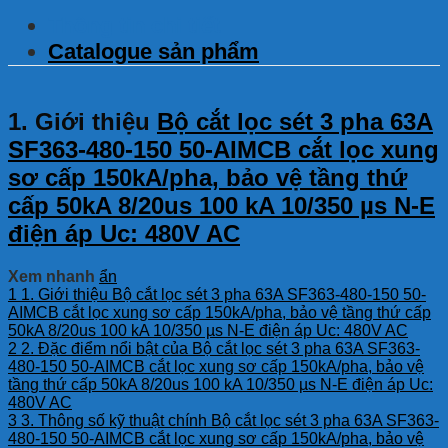
Thông tin chi tiết
Catalogue sản phẩm
1. Giới thiệu
Bộ cắt lọc sét 3 pha 63A
SF363-480-150 50-AIMCB cắt lọc xung
sơ cấp 150kA/pha, bảo vệ tầng thứ
cấp 50kA 8/20us 100 kA 10/350 µs N-E
điện áp Uc: 480V AC
Xem nhanh
ẩn
1
1. Giới thiệu Bộ cắt lọc sét 3 pha 63A SF363-480-150 50-
AIMCB cắt lọc xung sơ cấp 150kA/pha, bảo vệ tầng thứ cấp
50kA 8/20us 100 kA 10/350 µs N-E điện áp Uc: 480V AC
2
2. Đặc điểm nổi bật của Bộ cắt lọc sét 3 pha 63A SF363-
480-150 50-AIMCB cắt lọc xung sơ cấp 150kA/pha, bảo vệ
tầng thứ cấp 50kA 8/20us 100 kA 10/350 µs N-E điện áp Uc:
480V AC
3
3. Thông số kỹ thuật chính Bộ cắt lọc sét 3 pha 63A SF363-
480-150 50-AIMCB cắt lọc xung sơ cấp 150kA/pha, bảo vệ