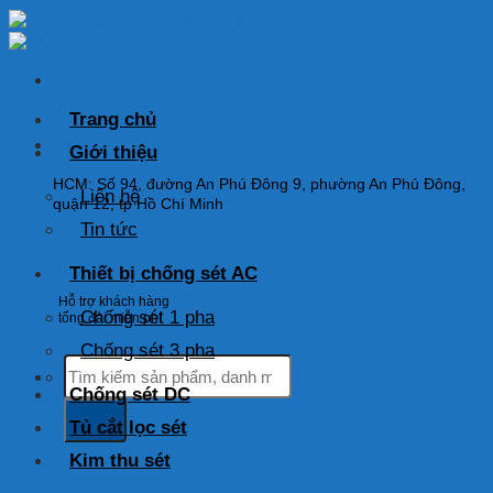
Skip
to
content
Trang chủ
HOTLINE: 0925 038 097
Giới thiệu
HCM: Số 94, đường An Phú Đông 9, phường An Phú Đông,
Liên hệ
quận 12, tp Hồ Chí Minh
Tin tức
Thiết bị chống sét AC
Hỗ trợ khách hàng
Chống sét 1 pha
tổng đài miễn phí
Chống sét 3 pha
Tìm
kiếm:
Chống sét DC
Tủ cắt lọc sét
Kim thu sét