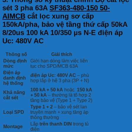
sét 3 pha 63A
SF363-480-150 50-
AIMCB
cắt lọc xung sơ cấp
150kA/pha, bảo vệ tầng thứ cấp 50kA
8/20us 100 kA 10/350 µs N-E điện áp
Uc: 480V AC
Thông số
Giải thích
Dòng định
Giới hạn dòng làm việc liên
mức
tục cho SPD/MCB 63A
Điện áp
điện áp Uc: 480V AC
– phù
danh định
hợp lắp ở hệ 3 pha (3P + N)
hệ thống
100 kA + 50 kA
hoặc
150 kA
Khả năng
+ 50 kA
– thường là tổ hợp 2
cắt sét
tầng bảo vệ (Type 1 + Type 2)
Type 1 + 2
– bảo vệ sét lan
Loại SPD
truyền mạnh + xung tăng áp
thông thường
Lắp
trên thanh DIN
trong tủ
Montage
điện