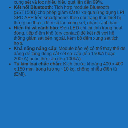
xung sét và lọc nhiễu hiệu quả lên đến 99%.
Kết nối Bluetooth
: Tích hợp module Bluetooth
(SST150B) cho phép giám sát từ xa qua ứng dụng LPI
SPD APP trên smartphone: theo dõi trạng thái thiết bị
thời gian thực, đếm số lần xung sét, nhận cảnh báo.
Hiển thị và cảnh báo
: Đèn LED chỉ thị tình trạng hoạt
động, tiếp điểm khô (dry contact) để kết nối với hệ
thống giám sát bên ngoài, kèm bộ đếm xung sét tích
hợp.
Khả năng nâng cấp
: Module bảo vệ có thể thay thế dễ
dàng để tăng dòng cắt sét sơ cấp (lên 150kA hoặc
200kA) hoặc thứ cấp (lên 100kA).
Tủ kim loại chắc chắn
: Kích thước khoảng 400 x 400
x 150 mm, trọng lượng ~10 kg, chống nhiễu điện từ
(EMI).