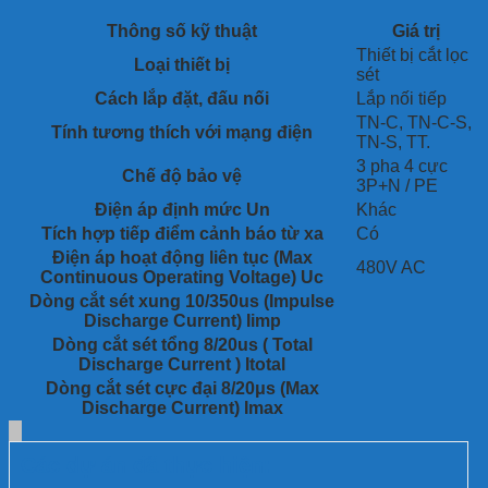
lọc sét 3 pha (3P+N) dành cho dòng tải lắp nối tiếp, được thiết kế
chuyên biệt để bảo vệ các thiết bị điện nhạy cảm khỏi xung sét
Thông số kỹ thuật
Giá trị
lan truyền, quá điện áp, nhiễu cao tần và các xung đột biến từ
Thiết bị cắt lọc
đường nguồn điện.
Loại thiết bị
sét
Cách lắp đặt, đấu nối
Lắp nối tiếp
TN-C, TN-C-S,
Tính tương thích với mạng điện
TN-S, TT.
3 pha 4 cực
Chế độ bảo vệ
3P+N / PE
Điện áp định mức Un
Khác
Tích hợp tiếp điểm cảnh báo từ xa
Có
Điện áp hoạt động liên tục (Max
480V AC
Continuous Operating Voltage) Uc
Dòng cắt sét xung 10/350us (Impulse
Discharge Current) Iimp
Dòng cắt sét tổng 8/20us ( Total
Discharge Current ) Itotal
Dòng cắt sét cực đại 8/20μs (Max
Discharge Current) Imax
Các dự án đã thực hiện: