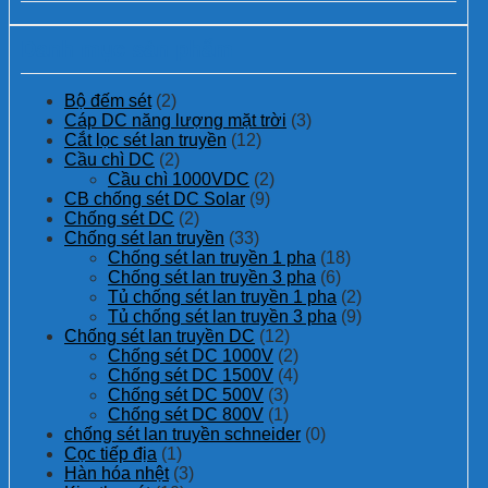
Danh mục sản phẩm
Bộ đếm sét
(2)
Cáp DC năng lượng mặt trời
(3)
Cắt lọc sét lan truyền
(12)
Cầu chì DC
(2)
Cầu chì 1000VDC
(2)
CB chống sét DC Solar
(9)
Chống sét DC
(2)
Chống sét lan truyền
(33)
Chống sét lan truyền 1 pha
(18)
Chống sét lan truyền 3 pha
(6)
Tủ chống sét lan truyền 1 pha
(2)
Tủ chống sét lan truyền 3 pha
(9)
Chống sét lan truyền DC
(12)
Chống sét DC 1000V
(2)
Chống sét DC 1500V
(4)
Chống sét DC 500V
(3)
Chống sét DC 800V
(1)
chống sét lan truyền schneider
(0)
Cọc tiếp địa
(1)
Hàn hóa nhệt
(3)