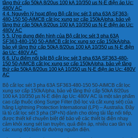
tầng thứ cấp 50kA 8/20us 100 kA 10/350 µs N-E điện áp Uc:
480V AC
4
4. Nguyên lý hoạt động Bộ cắt lọc sét 3 pha 63A SF363-
480-150 50-AIMCB cắt lọc xung sơ cấp 150kA/pha, bảo vệ
tầng thứ cấp 50kA 8/20us 100 kA 10/350 µs N-E điện áp Uc:
480V AC
5
5. Ứng dụng điển hình của Bộ cắt lọc sét 3 pha 63A
SF363-480-150 50-AIMCB cắt lọc xung sơ cấp 150kA/pha,
bảo vệ tầng thứ cấp 50kA 8/20us 100 kA 10/350 µs N-E điện
áp Uc: 480V AC
6
6. Ưu điểm nổi bật Bộ cắt lọc sét 3 pha 63A SF363-480-
150 50-AIMCB cắt lọc xung sơ cấp 150kA/pha, bảo vệ tầng
thứ cấp 50kA 8/20us 100 kA 10/350 µs N-E điện áp Uc: 480V
AC
Bộ cắt lọc sét 3 pha 63A SF363-480-150 50-AIMCB cắt lọc
xung sơ cấp 150kA/pha, bảo vệ tầng thứ cấp 50kA 8/20us
100 kA 10/350 µs N-E điện áp Uc: 480V AC là một sản phẩm
cao cấp thuộc dòng Surge Filter (bộ lọc và cắt xung sét) của
hãng Lightning Protection International (LPI) – Australia. Đây
là tủ cắt lọc sét 3 pha (3P+N) dành cho dòng tải lắp nối tiếp,
được thiết kế chuyên biệt để bảo vệ các thiết bị điện nhạy
cảm khỏi xung sét lan truyền, quá điện áp, nhiễu cao tần và
các xung đột biến từ đường nguồn điện.