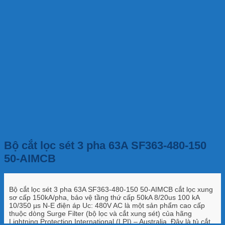
Bộ cắt lọc sét 3 pha 63A SF363-480-150
50-AIMCB
Bộ cắt lọc sét 3 pha 63A SF363-480-150 50-AIMCB cắt lọc xung
sơ cấp 150kA/pha, bảo vệ tầng thứ cấp 50kA 8/20us 100 kA
10/350 µs N-E điện áp Uc: 480V AC là một sản phẩm cao cấp
thuộc dòng Surge Filter (bộ lọc và cắt xung sét) của hãng
Lightning Protection International (LPI) – Australia. Đây là tủ cắt