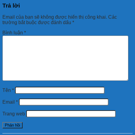
Trả lời
Email của bạn sẽ không được hiển thị công khai.
Các
trường bắt buộc được đánh dấu
*
Bình luận
*
Tên
*
Email
*
Trang web