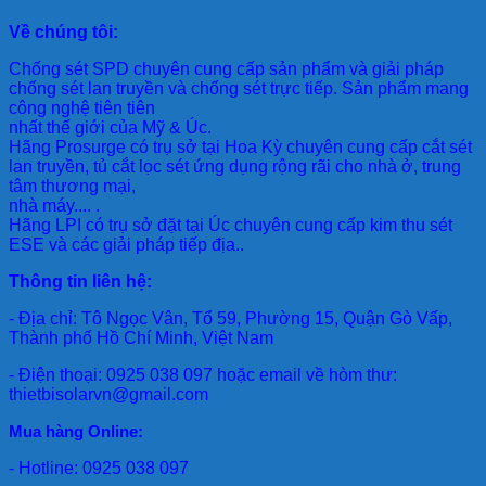
Về chúng tôi:
Chống sét SPD
chuyên cung cấp sản phẩm và giải pháp
chống sét lan truyền và chống sét trực tiếp. Sản phẩm mang
công nghệ tiên tiên
nhất thế giới của Mỹ & Úc.
Hãng Prosurge
có trụ sở tại Hoa Kỳ chuyên cung cấp cắt sét
lan truyền, tủ cắt lọc sét ứng dụng rộng rãi cho nhà ở, trung
tâm thương mại,
nhà máy.... .
Hãng LPI
có trụ sở đặt tại Úc chuyên cung cấp kim thu sét
ESE và các giải pháp tiếp địa..
Thông tin liên hệ:
- Địa chỉ: Tô Ngọc Vân, Tổ 59, Phường 15, Quận Gò Vấp,
Thành phố Hồ Chí Minh, Việt Nam
- Điện thoại: 0925 038 097 hoặc email về hòm thư:
thietbisolarvn@gmail.com
Mua hàng Online:
- Hotline: 0925 038 097