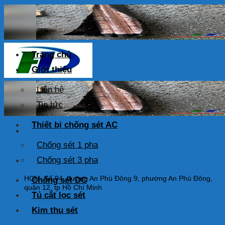
Skip
to
content
Trang chủ
Giới thiệu
Liên hệ
Tin tức
Thiết bị chống sét AC
Chống sét 1 pha
HOTLINE: 0925 038 097
Chống sét 3 pha
HCM: Số 94, đường An Phú Đông 9, phường An Phú Đông,
Chống sét DC
quận 12, tp Hồ Chí Minh
Tủ cắt lọc sét
Kim thu sét