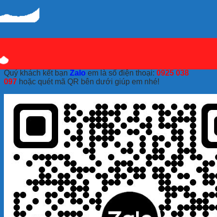
Quý khách kết bạn
Zalo
em là số điện thoại:
0925 038
097
hoặc quét mã QR bên dưới giúp em nhé!