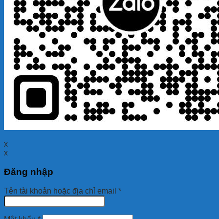
x
x
Đăng nhập
Tên tài khoản hoặc địa chỉ email
*