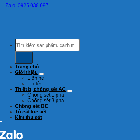
- Zalo: 0925 038 097
Tìm
kiếm:
Trang chủ
Giới thiệu
Liên hệ
Tin tức
Thiết bị chống sét AC
Chống sét 1 pha
Chống sét 3 pha
Chống sét DC
Tủ cắt lọc sét
Kim thu sét