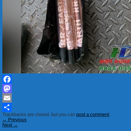
Facebook
Mastodon
Email
Trackbacks are closed, but you can
post a comment
.
Share
←
Previous
Next
→