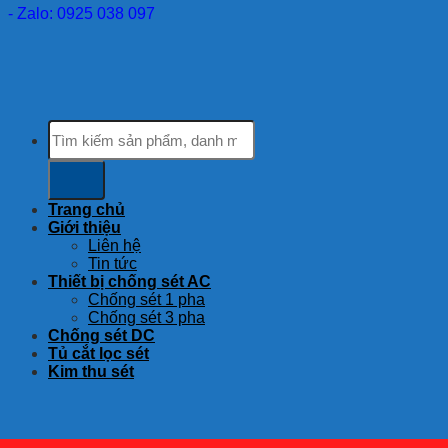
- Zalo: 0925 038 097
Tìm
kiếm:
Trang chủ
Giới thiệu
Liên hệ
Tin tức
Thiết bị chống sét AC
Chống sét 1 pha
Chống sét 3 pha
Chống sét DC
Tủ cắt lọc sét
Kim thu sét