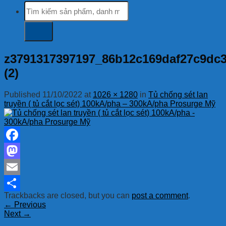
Tìm
kiếm:
z3791317397197_86b12c169daf27c9dc3
(2)
Published
11/10/2022
at
1026 × 1280
in
Tủ chống sét lan
truyền ( tủ cắt lọc sét) 100kA/pha – 300kA/pha Prosurge Mỹ
Facebook
Mastodon
Email
Trackbacks are closed, but you can
post a comment
.
Share
←
Previous
Next
→