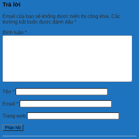
Trả lời
Email của bạn sẽ không được hiển thị công khai.
Các
trường bắt buộc được đánh dấu
*
Bình luận
*
Tên
*
Email
*
Trang web