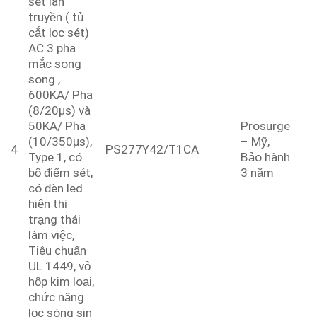
sét lan
truyền ( tủ
cắt lọc sét)
AC 3 pha
mắc song
song ,
600KA/ Pha
(8/20µs) và
50KA/ Pha
Prosurge
(10/350µs),
– Mỹ,
4
PS277Y42/T1CA
Type 1, có
Bảo hành
bộ điếm sét,
3 năm
có đèn led
hiện thị
trạng thái
làm việc,
Tiêu chuẩn
UL 1449, vỏ
hộp kim loại,
chức năng
lọc sóng sin