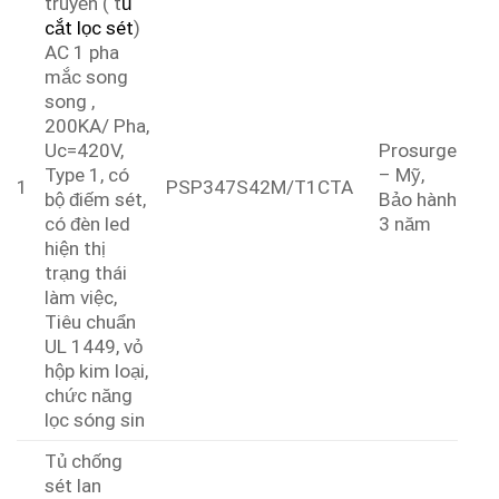
truyền ( t
ủ
cắt lọc sét
)
AC 1 pha
mắc song
song ,
200KA/ Pha,
Uc=420V,
Prosurge
Type 1, có
– Mỹ,
1
PSP347S42M/T1CTA
bộ điếm sét,
Bảo hành
có đèn led
3 năm
hiện thị
trạng thái
làm việc,
Tiêu chuẩn
UL 1449, vỏ
hộp kim loại,
chức năng
lọc sóng sin
Tủ chống
sét lan