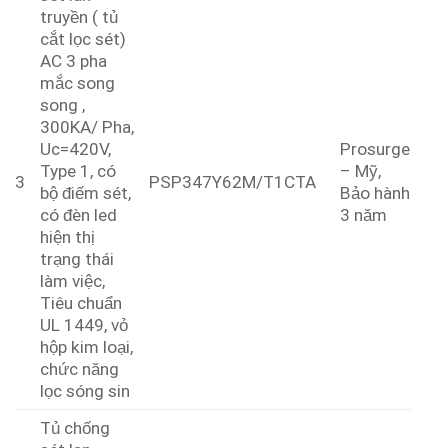
truyền ( tủ
cắt lọc sét)
AC 3 pha
mắc song
song ,
300KA/ Pha,
Uc=420V,
Prosurge
Type 1, có
– Mỹ,
3
PSP347Y62M/T1CTA
bộ điếm sét,
Bảo hành
có đèn led
3 năm
hiện thị
trạng thái
làm việc,
Tiêu chuẩn
UL 1449, vỏ
hộp kim loại,
chức năng
lọc sóng sin
Tủ chống