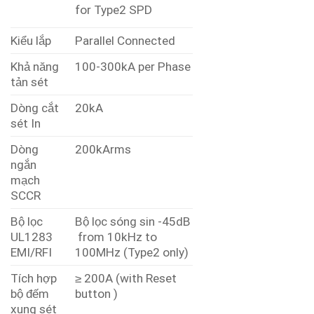
for Type2 SPD
Kiểu lắp
Parallel Connected
Khả năng
100-300kA per Phase
tản sét
Dòng cắt
20kA
sét In
Dòng
200kArms
ngắn
mạch
SCCR
Bộ lọc
Bộ lọc sóng sin -45dB
UL1283
from 10kHz to
EMI/RFI
100MHz (Type2 only)
Tích hợp
≥ 200A (with Reset
bộ đếm
button )
xung sét