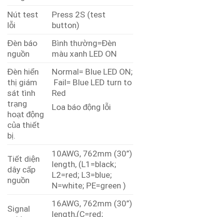
Nút test
Press 2S (test
lỗi
button)
Đèn báo
Bình thường=Đèn
nguồn
màu xanh LED ON
Đèn hiển
Normal= Blue LED ON;
thị giám
Fail= Blue LED turn to
sát tình
Red
trạng
Loa báo động lỗi
hoạt động
của thiết
bị.
10AWG, 762mm (30”)
Tiết diện
length, (L1=black;
dây cấp
L2=red; L3=blue;
nguồn
N=white; PE=green )
16AWG, 762mm (30”)
Signal
length,(C=red;