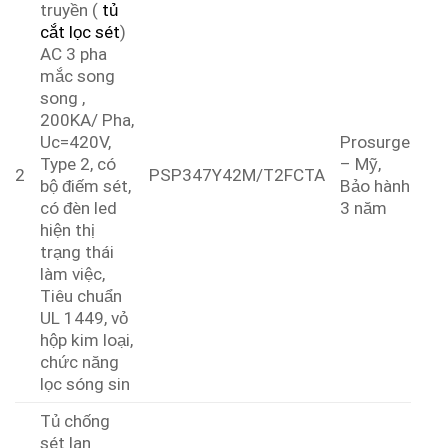
truyền (
tủ
cắt lọc sét
)
AC 3 pha
mắc song
song ,
200KA/ Pha,
Uc=420V,
Prosurge
Type 2, có
– Mỹ,
2
PSP347Y42M/T2FCTA
bộ điếm sét,
Bảo hành
có đèn led
3 năm
hiện thị
trạng thái
làm việc,
Tiêu chuẩn
UL 1449, vỏ
hộp kim loại,
chức năng
lọc sóng sin
Tủ chống
sét lan