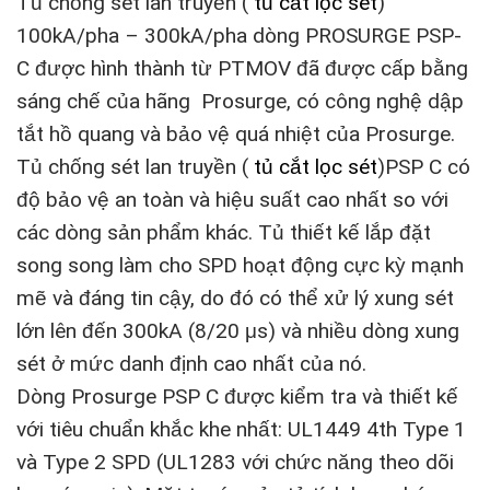
Tủ chống sét lan truyền (
tủ cắt lọc sét
)
100kA/pha – 300kA/pha dòng PROSURGE PSP-
C được hình thành từ PTMOV đã được cấp bằng
sáng chế của hãng Prosurge, có công nghệ dập
tắt hồ quang và bảo vệ quá nhiệt của Prosurge.
Tủ chống sét lan truyền (
tủ cắt lọc sét
)PSP C có
độ bảo vệ an toàn và hiệu suất cao nhất so với
các dòng sản phẩm khác. Tủ thiết kế lắp đặt
song song làm cho SPD hoạt động cực kỳ mạnh
mẽ và đáng tin cậy, do đó có thể xử lý xung sét
lớn lên đến 300kA (8/20 μs) và nhiều dòng xung
sét ở mức danh định cao nhất của nó.
Dòng Prosurge PSP C được kiểm tra và thiết kế
với tiêu chuẩn khắc khe nhất: UL1449 4th Type 1
và Type 2 SPD (UL1283 với chức năng theo dõi