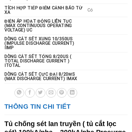
 Đáp ứng tiêu chuẩn UL1283 listed Sine Wave Tracking ( bộ
lọc EMI/RFI) tần số lọc sét lên đến -45dB from 10kHz to
TÍCH HỢP TIẾP ĐIỂM CẢNH BÁO TỪ
Có
XA
100MHz
 Đầy đủ mode bảo vệ Full modes protection
ĐIỆN ÁP HOẠT ĐỘNG LIÊN TỤC
(MAX CONTINUOUS OPERATING
 Bộ hiển thị cảnh báo lỗi Degradation failure indication
VOLTAGE) UC
 Cảnh báo âm thanh khi SPD lỗi With Audible alarm, beep
DÒNG CẮT SÉT XUNG 10/350US
while SPD fail
(IMPULSE DISCHARGE CURRENT)
 Tiếp điểm phụ dùng cho chỉ thị từ xa With remote Alarm
IIMP
 Có bộ đếm sét With Surge event counter
DÒNG CẮT SÉT TỔNG 8/20US (
 Vỏ tủ tiêu chuẩn NEMA 4X plastic and NEMA 4 metal
TOTAL DISCHARGE CURRENT )
ITOTAL
enclosure
DÒNG CẮT SÉT CỰC ĐẠI 8/20ΜS
(MAX DISCHARGE CURRENT) IMAX
THÔNG TIN CHI TIẾT
Tủ chống sét lan truyền (
tủ cắt lọc