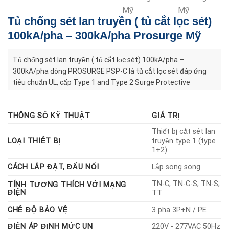
Tủ chống sét lan truyền ( tủ cắt lọc sét)
100kA/pha – 300kA/pha Prosurge Mỹ
Tủ chống sét lan truyền ( tủ cắt lọc sét) 100kA/pha –
300kA/pha dòng PROSURGE PSP-C là tủ cắt lọc sét đáp ứng
tiêu chuẩn UL, cấp Type 1 and Type 2 Surge Protective
Devices (SPDs) bảo vệ hệ thống điện dân dụng và công nghiệp,
làm giảm thiệt hại khi sét đánh.
THÔNG SỐ KỸ THUẬT
GIÁ TRỊ
Thông số kỹ thuật:
 Đáp ứng tiêu chuẩn UL 1449 4th and CSA C22.2 listed Type 1
Thiết bị cắt sét lan
LOẠI THIẾT BỊ
truyền type 1 (type
SPD
1+2)
 Đáp ứng tiêu chuẩn UL1283, UL1449 4th and CSA listed Type
2 SPD with Sine Wave Tracking (bộ lọc sóng sin)
CÁCH LẮP ĐẶT, ĐẤU NỐI
Lắp song song
 Dòng cắt sét In Nominal discharge current: 20kA (8/20μs)
TN-C, TN-C-S, TN-S,
TÍNH TƯƠNG THÍCH VỚI MẠNG
 Dòng cắt sét Imax Max surge surrent: 100~300kA per phase
ĐIỆN
TT.
(8/20μs)
 Dòng ngắn mạch Short circuit current rating SCCR:
CHẾ ĐỘ BẢO VỆ
3 pha 3P+N / PE
200kArms – tested without external CB or fuse
ĐIỆN ÁP ĐỊNH MỨC UN
220V - 277VAC 50Hz