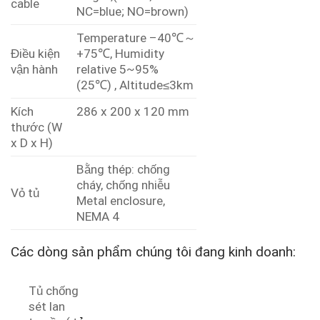
cable
NC=blue; NO=brown)
Temperature –40℃～
Điều kiện
+75℃, Humidity
vận hành
relative 5~95%
(25℃) , Altitude≤3km
Kích
286 x 200 x 120 mm
thước (W
x D x H)
Bằng thép: chống
cháy, chống nhiễu
Vỏ tủ
Metal enclosure,
NEMA 4
Các dòng sản phẩm chúng tôi đang kinh doanh:
Tủ chống
sét lan