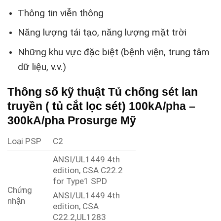
Thông tin viễn thông
Năng lượng tái tạo, năng lượng mặt trời
Những khu vực đặc biệt (bệnh viện, trung tâm
dữ liệu, v.v.)
Thông số kỹ thuật Tủ chống sét lan
truyền (
tủ cắt lọc sét
) 100kA/pha –
300kA/pha Prosurge Mỹ
Loại PSP
C2
ANSI/UL1449 4th
edition, CSA C22.2
for Type1 SPD
Chứng
ANSI/UL1449 4th
nhận
edition, CSA
C22.2,UL1283