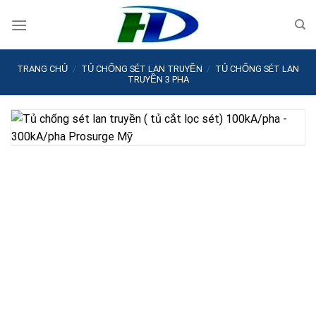
Skip
to
content
TRANG CHỦ
/
TỦ CHỐNG SÉT LAN TRUYỀN
/
TỦ CHỐNG SÉT LAN
TRUYỀN 3 PHA