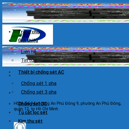
Skip
to
content
Trang chủ
Giới thiệu
Liên hệ
Tin tức
Thiết bị chống sét AC
Chống sét 1 pha
Chống sét 3 pha
HOTLINE: 0925 038 097
Chống sét DC
HCM: Số 94, đường An Phú Đông 9, phường An Phú Đông,
quận 12, tp Hồ Chí Minh
Tủ cắt lọc sét
Kim thu sét