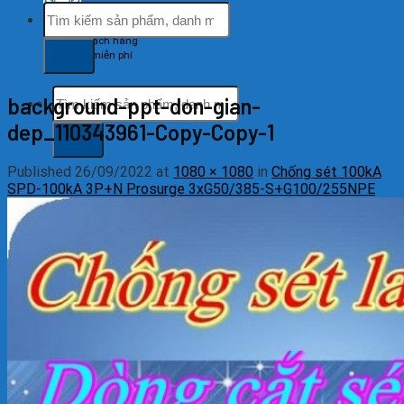
Tìm
kiếm:
Hỗ trợ khách hàng
tổng đài miễn phí
Tìm
background-ppt-don-gian-
kiếm:
dep_110343961-Copy-Copy-1
Published
26/09/2022
at
1080 × 1080
in
Chống sét 100kA
SPD-100kA 3P+N Prosurge 3xG50/385-S+G100/255NPE