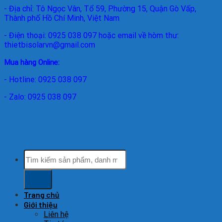
- Địa chỉ: Tô Ngọc Vân, Tổ 59, Phường 15, Quận Gò Vấp,
Thành phố Hồ Chí Minh, Việt Nam
- Điện thoại: 0925 038 097 hoặc email về hòm thư:
thietbisolarvn@gmail.com
Mua hàng Online:
- Hotline: 0925 038 097
- Zalo: 0925 038 097
Tìm
kiếm:
Trang chủ
Giới thiệu
Liên hệ