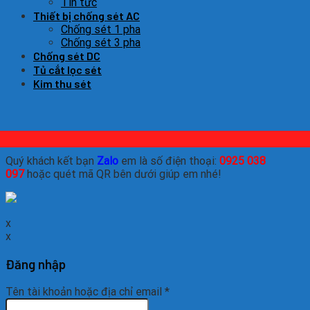
Tin tức
Thiết bị chống sét AC
Chống sét 1 pha
Chống sét 3 pha
Chống sét DC
Tủ cắt lọc sét
Kim thu sét
Quý khách kết bạn
Zalo
em là số điện thoại:
0925 038
097
hoặc quét mã QR bên dưới giúp em nhé!
x
x
Đăng nhập
Tên tài khoản hoặc địa chỉ email
*