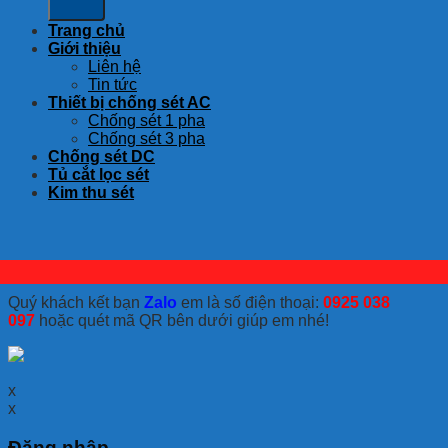
Trang chủ
Giới thiệu
Liên hệ
Tin tức
Thiết bị chống sét AC
Chống sét 1 pha
Chống sét 3 pha
Chống sét DC
Tủ cắt lọc sét
Kim thu sét
Quý khách kết bạn
Zalo
em là số điện thoại:
0925 038
097
hoặc quét mã QR bên dưới giúp em nhé!
x
x
Đăng nhập