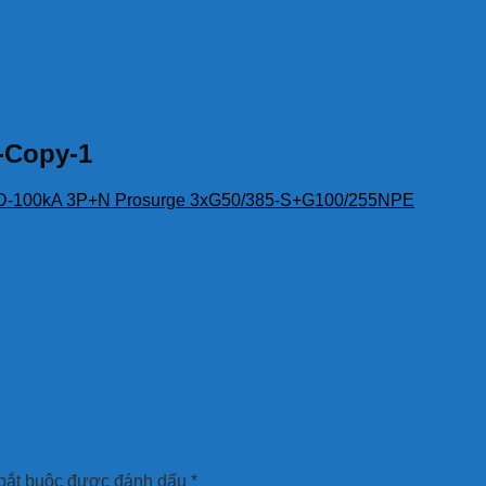
-Copy-1
D-100kA 3P+N Prosurge 3xG50/385-S+G100/255NPE
bắt buộc được đánh dấu
*