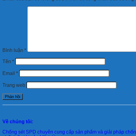
Bình luận
*
Tên
*
Email
*
Trang web
Về chúng tôi:
Chống sét SPD
chuyên cung cấp sản phẩm và giải pháp chống 