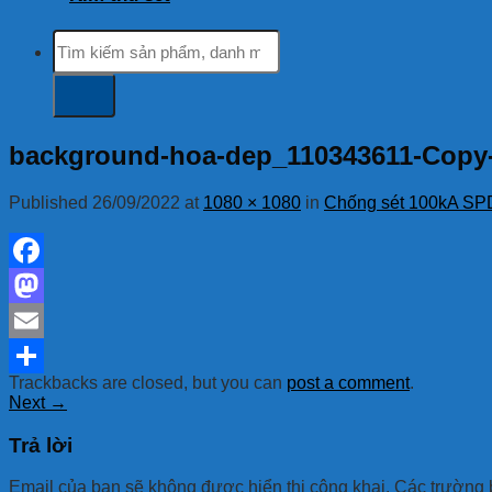
Tìm
kiếm:
background-hoa-dep_110343611-Copy
Published
26/09/2022
at
1080 × 1080
in
Chống sét 100kA SP
Facebook
Mastodon
Email
Trackbacks are closed, but you can
post a comment
.
Share
Next
→
Trả lời
Email của bạn sẽ không được hiển thị công khai.
Các trường 