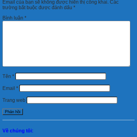
Email của bạn sẽ không được hiển thị công khai.
Các
trường bắt buộc được đánh dấu
*
Bình luận
*
Tên
*
Email
*
Trang web
Về chúng tôi: