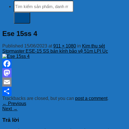
Tìm
kiếm:
Ese 15ss 4
Published
15/06/2023
at
911 × 1080
in
Kim thu sét
Stormaster ESE-15 SS bán kính bảo vệ 51m LPI Úc
Facebook
Mastodon
Email
Trackbacks are closed, but you can
post a comment
.
Share
←
Previous
Next
→
Trả lời