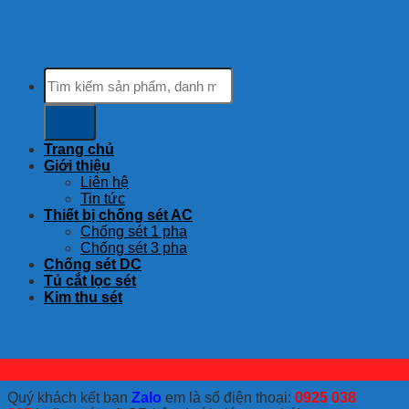
Tìm
kiếm:
Trang chủ
Giới thiệu
Liên hệ
Tin tức
Thiết bị chống sét AC
Chống sét 1 pha
Chống sét 3 pha
Chống sét DC
Tủ cắt lọc sét
Kim thu sét
Quý khách kết bạn
Zalo
em là số điện thoại:
0925 038