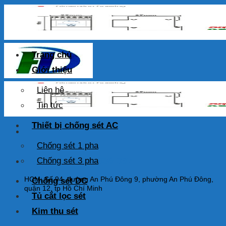
Skip
to
content
Trang chủ
Giới thiệu
Liên hệ
Tin tức
Thiết bị chống sét AC
Chống sét 1 pha
HOTLINE: 0925 038 097
Chống sét 3 pha
HCM: Số 94, đường An Phú Đông 9, phường An Phú Đông,
Chống sét DC
quận 12, tp Hồ Chí Minh
Tủ cắt lọc sét
Kim thu sét