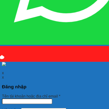
Quý khách kết bạn
Zalo
em là số điện thoại:
0925 038
097
hoặc quét mã QR bên dưới giúp em nhé!
x
x
Đăng nhập
Tên tài khoản hoặc địa chỉ email
*