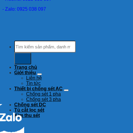
- Zalo: 0925 038 097
Tìm
kiếm:
Trang chủ
Giới thiệu
Liên hệ
Tin tức
Thiết bị chống sét AC
Chống sét 1 pha
Chống sét 3 pha
Chống sét DC
Tủ cắt lọc sét
Kim thu sét