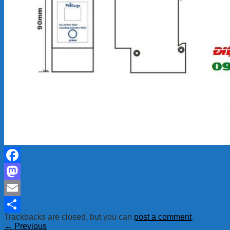
Facebook
Mastodon
Email
Trackbacks are closed, but you can
post a comment
.
Share
←
Previous