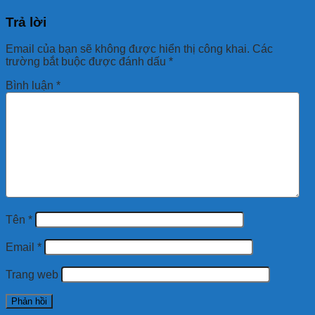
Trả lời
Email của bạn sẽ không được hiển thị công khai.
Các
trường bắt buộc được đánh dấu
*
Bình luận
*
Tên
*
Email
*
Trang web