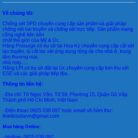
Về chúng tôi:
Chống sét SPD
chuyên cung cấp sản phẩm và giải pháp
chống sét lan truyền và chống sét trực tiếp. Sản phẩm mang
công nghệ tiên tiên
nhất thế giới của Mỹ & Úc.
Hãng Prosurge
có trụ sở tại Hoa Kỳ chuyên cung cấp cắt sét
lan truyền, tủ cắt lọc sét ứng dụng rộng rãi cho nhà ở, trung
tâm thương mại,
nhà máy.... .
Hãng LPI
có trụ sở đặt tại Úc chuyên cung cấp kim thu sét
ESE và các giải pháp tiếp địa..
Thông tin liên hệ:
- Địa chỉ: Tô Ngọc Vân, Tổ 59, Phường 15, Quận Gò Vấp,
Thành phố Hồ Chí Minh, Việt Nam
- Điện thoại: 0925 038 097 hoặc email về hòm thư:
thietbisolarvn@gmail.com
Mua hàng Online:
- Hotline: 0925 038 097