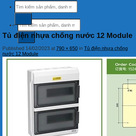
Tìm
Hỗ trợ khách hàng
kiếm:
tổng đài miễn phí
Tìm
kiếm:
Tủ điện nhựa chống nước 12 Module
Published
14/02/2023
at
790 × 650
in
Tủ điện nhựa chống
nước 12 Module