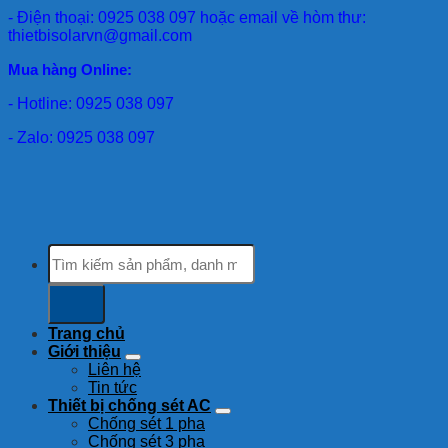
- Điện thoại: 0925 038 097 hoặc email về hòm thư:
thietbisolarvn@gmail.com
Mua hàng Online:
- Hotline: 0925 038 097
- Zalo: 0925 038 097
Tìm
kiếm:
Trang chủ
Giới thiệu
Liên hệ
Tin tức
Thiết bị chống sét AC
Chống sét 1 pha
Chống sét 3 pha