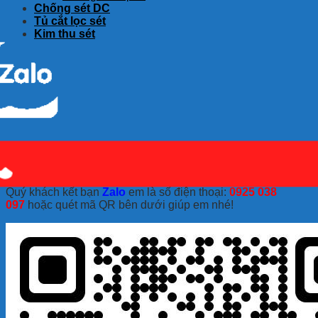
Chống sét DC
Tủ cắt lọc sét
Kim thu sét
Quý khách kết bạn
Zalo
em là số điện thoại:
0925 038
097
hoặc quét mã QR bên dưới giúp em nhé!