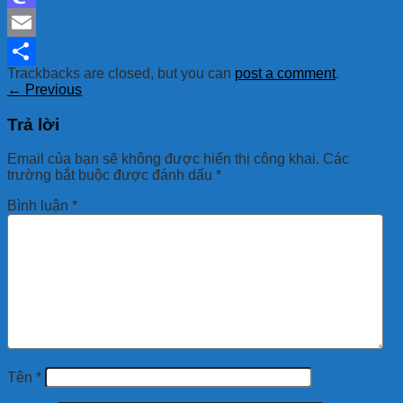
Mastodon
Email
Trackbacks are closed, but you can
post a comment
.
Share
←
Previous
Trả lời
Email của bạn sẽ không được hiển thị công khai.
Các
trường bắt buộc được đánh dấu
*
Bình luận
*
Tên
*