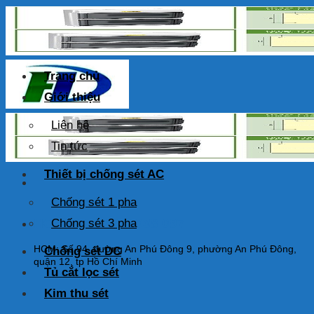
Skip
to
content
Trang chủ
Giới thiệu
Liên hệ
Tin tức
Thiết bị chống sét AC
Chống sét 1 pha
HOTLINE: 0925 038 097
Chống sét 3 pha
HCM: Số 94, đường An Phú Đông 9, phường An Phú Đông,
Chống sét DC
quận 12, tp Hồ Chí Minh
Tủ cắt lọc sét
Kim thu sét