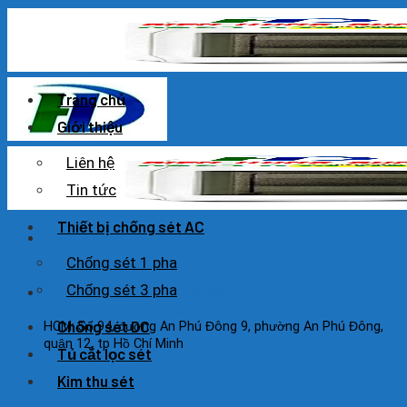
Skip
to
content
Trang chủ
Giới thiệu
Liên hệ
Tin tức
Thiết bị chống sét AC
Chống sét 1 pha
Chống sét 3 pha
HOTLINE: 0925 038 097
Chống sét DC
HCM: Số 94, đường An Phú Đông 9, phường An Phú Đông,
quận 12, tp Hồ Chí Minh
Tủ cắt lọc sét
Kim thu sét