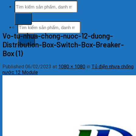
Tìm
Hỗ trợ khách hàng
kiếm:
tổng đài miễn phí
Tìm
kiếm:
Vo-tu-nhua-chong-nuoc-12-duong-
Distribution-Box-Switch-Box-Breaker-
Box (1)
Published
06/02/2023
at
1080 × 1080
in
Tủ điện nhựa chống
nước 12 Module