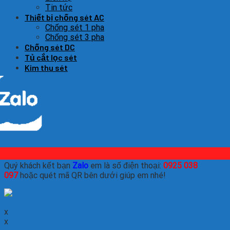
Tin tức
Thiết bị chống sét AC
Chống sét 1 pha
Chống sét 3 pha
Chống sét DC
Tủ cắt lọc sét
Kim thu sét
Quý khách kết bạn
Zalo
em là số điện thoại:
0925 038
097
hoặc quét mã QR bên dưới giúp em nhé!
x
x