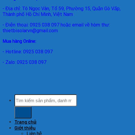
- Địa chỉ: Tô Ngọc Vân, Tổ 59, Phường 15, Quận Gò Vấp,
Thành phố Hồ Chí Minh, Việt Nam
- Điện thoại: 0925 038 097 hoặc email về hòm thư:
thietbisolarvn@gmail.com
Mua hàng Online:
- Hotline: 0925 038 097
- Zalo: 0925 038 097
Tìm
kiếm:
Trang chủ
Giới thiệu
Liên hệ