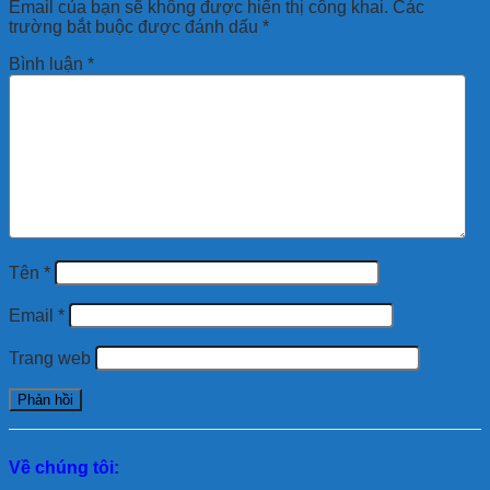
Email của bạn sẽ không được hiển thị công khai.
Các
trường bắt buộc được đánh dấu
*
Bình luận
*
Tên
*
Email
*
Trang web
Về chúng tôi: