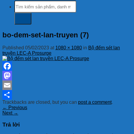
Tìm
kiếm:
bo-dem-set-lan-truyen (7)
Published
05/02/2023
at
1080 × 1080
in
Bộ đếm sét lan
truyền LEC-A Prosurge
Facebook
Mastodon
Email
Trackbacks are closed, but you can
post a comment
.
Share
←
Previous
Next
→
Trả lời