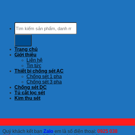
Tìm
kiếm:
Trang chủ
Giới thiệu
Liên hệ
Tin tức
Thiết bị chống sét AC
Chống sét 1 pha
Chống sét 3 pha
Chống sét DC
Tủ cắt lọc sét
Kim thu sét
Quý khách kết bạn
Zalo
em là số điện thoại:
0925 038