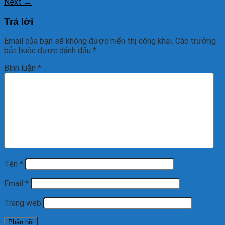
Next
→
Trả lời
Email của bạn sẽ không được hiển thị công khai.
Các trường
bắt buộc được đánh dấu
*
Bình luận
*
Tên
*
Email
*
Trang web