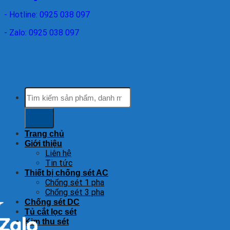
- Hotline: 0925 038 097
- Zalo: 0925 038 097
Tìm
kiếm:
Trang chủ
Giới thiệu
Liên hệ
Tin tức
Thiết bị chống sét AC
Chống sét 1 pha
Chống sét 3 pha
Chống sét DC
Tủ cắt lọc sét
Kim thu sét