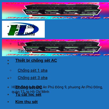
Skip
to
content
Trang chủ
Giới thiệu
Liên hệ
Tin tức
Thiết bị chống sét AC
Chống sét 1 pha
HOTLINE: 0925 038 097
Chống sét 3 pha
Chống sét DC
HCM: Số 94, đường An Phú Đông 9, phường An Phú Đông,
quận 12, tp Hồ Chí Minh
Tủ cắt lọc sét
Kim thu sét