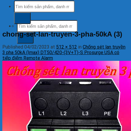
Tìm
Hỗ trợ khách hàng
kiếm:
tổng đài miễn phí
Tìm
kiếm:
chong-set-lan-truyen-3-pha-50kA (3)
Published
04/02/2023
at
512 × 512
in
Chống sét lan truyền
3 pha 50kA (Imax) DT50/420-(3V+T)-S Prosurge USA có
tiếp điểm Remote Alarm