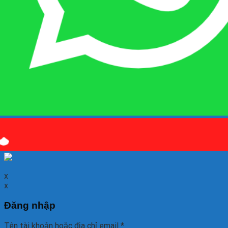
Quý khách kết bạn
Zalo
em là số điện thoại:
0925 038
097
hoặc quét mã QR bên dưới giúp em nhé!
x
x
Đăng nhập
Tên tài khoản hoặc địa chỉ email
*