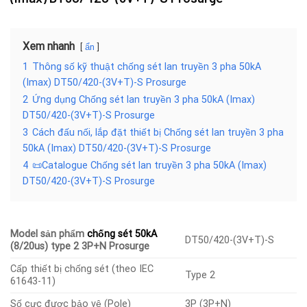
Xem nhanh
ẩn
1
Thông số kỹ thuật chống sét lan truyền 3 pha 50kA
(Imax) DT50/420-(3V+T)-S Prosurge
2
Ứng dụng Chống sét lan truyền 3 pha 50kA (Imax)
DT50/420-(3V+T)-S Prosurge
3
Cách đấu nối, lắp đặt thiết bị Chống sét lan truyền 3 pha
50kA (Imax) DT50/420-(3V+T)-S Prosurge
4
📜Catalogue Chống sét lan truyền 3 pha 50kA (Imax)
DT50/420-(3V+T)-S Prosurge
Model sản phẩm
chống sét 50kA
DT50/420-(3V+T)-S
(8/20us) type 2 3P+N Prosurge
Cấp thiết bị chống sét (theo IEC
Type 2
61643-11)
Số cực được bảo vệ (Pole)
3P (3P+N)