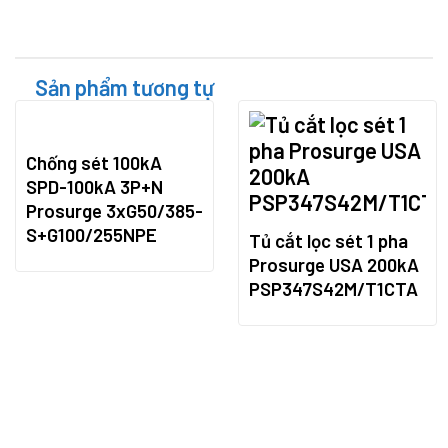
Sản phẩm tương tự
Chống sét 100kA
SPD-100kA 3P+N
Prosurge 3xG50/385-
S+G100/255NPE
Tủ cắt lọc sét 1 pha
Prosurge USA 200kA
PSP347S42M/T1CTA