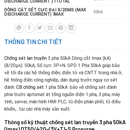
DISCHARGE CURRENT ) ITOTAL
DÒNG CẮT SÉT CỰC ĐẠI 8/20ΜS (MAX
50kA
DISCHARGE CURRENT) IMAX
THÔNG TIN CHI TIẾT
Chống sét lan truyền
3 pha 50kA Dòng cắt Imax (kA)
(8/20μs): 50kA, Số cực: 3P+N. SPD 1 Pha 50kA giúp bảo
vệ tối đa các hệ thống điện, điện tử và CNTT trong nhà ở,
hệ thống điện công nghiệp, dân dụng trước nguy cơ sét
đánh.
CB chống sét
1 pha 50kA bảo vệ chống sét đánh
phía trước aptomat át tổng nguồn điện 1 pha, 3 pha, máy
tính, server, màn hình HMI PLC, tủ điện phân phối, tủ điều
khiển,…tại các nhà máy sản xuất.
Thông số kỹ thuật chống sét lan truyền 3 pha 50kA
(Imax) DT50/420-(3V+T)-S Prosurge