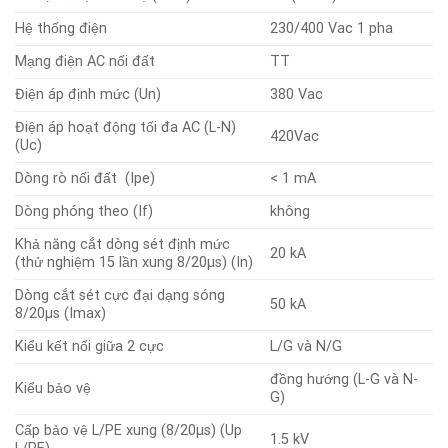
Hệ thống điện
230/400 Vac 1 pha
Mạng điện AC nối đất
TT
Điện áp định mức (Un)
380 Vac
Điện áp hoạt động tối đa AC (L-N)
420Vac
(Uc)
Dòng rò nối đất (Ipe)
< 1 mA
Dòng phóng theo (If)
không
Khả năng cắt dòng sét định mức
20 kA
(thử nghiệm 15 lần xung 8/20μs) (In)
Dòng cắt sét cực đại dạng sóng
50 kA
8/20µs (Imax)
Kiểu kết nối giữa 2 cực
L/G và N/G
đồng hướng (L-G và N-
Kiểu bảo vệ
G)
Cấp bảo vệ L/PE xung (8/20μs) (Up
1.5 kV