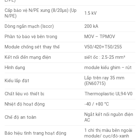
L/PE)
Cấp bảo vệ N/PE xung (8/20μs) (Up
1.5 kV
N/PE)
Dòng ngắn mạch (Isccr)
200 kA
Phần tử bảo vệ bên trong
MOV – TPMOV
Module chống sét thay thế
V50/420+T50/255
Kết nối đến mạng điện
siết ốc : 2.5-25 mm²
Hình dạng
module kiểu ghim – rút
Lắp trên ray 35 mm
Kiểu lắp đặt
(EN60715)
Chất liệu vỏ thiết bị
Thermoplastic UL94-V0
Nhiệt độ hoạt động
-40 / +80 °C
Ngắt kết nối nguồn điện
Chế độ an toàn
AC
1 chỉ thị màu bên ngoài
Báo hiệu tình trang hoạt động
module/ cực/đỏ-xanh