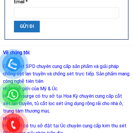
Email
*
Về chúng tôi:
Chống sét SPD
chuyên cung cấp sản phẩm và giải pháp
chống sét lan truyền và chống sét trực tiếp. Sản phẩm mang
công nghệ tiên tiên
nhất thế giới của Mỹ & Úc.
Hãng Prosurge
có trụ sở tại Hoa Kỳ chuyên cung cấp cắt
sét lan truyền, tủ cắt lọc sét ứng dụng rộng rãi cho nhà ở,
trung tâm thương mại,
nhà máy.... .
Hãng LPI
có trụ sở đặt tại Úc chuyên cung cấp kim thu sét