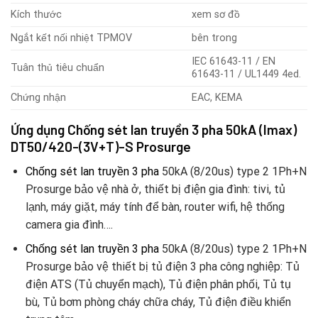
Kích thước
xem sơ đồ
Ngắt kết nối nhiệt TPMOV
bên trong
IEC 61643-11 / EN
Tuân thủ tiêu chuẩn
61643-11 / UL1449 4ed.
Chứng nhận
EAC, KEMA
Ứng dụng Chống sét lan truyền 3 pha 50kA (Imax)
DT50/420-(3V+T)-S Prosurge
Chống sét lan truyền 3 pha
50kA (8/20us) type 2 1Ph+N
Prosurge bảo vệ nhà ở, thiết bị điện gia đình: tivi, tủ
lạnh, máy giặt, máy tính để bàn, router wifi, hệ thống
camera gia đình….
Chống sét lan truyền 3 pha
50kA (8/20us) type 2 1Ph+N
Prosurge bảo vệ thiết bị tủ điện 3 pha công nghiệp: Tủ
điện ATS (Tủ chuyển mạch), Tủ điện phân phối, Tủ tụ
bù, Tủ bơm phòng cháy chữa cháy, Tủ điện điều khiển