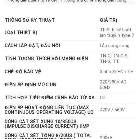
thống điện, điện tử và CNTT trong nhà ở, hệ thống điện công
nghiệp, dân dụng trước nguy cơ sét đánh. CB chống sét 1 pha
50kA bảo vệ chống sét đánh phía trước aptomat át tổng
THÔNG SỐ KỸ THUẬT
GIÁ TRỊ
nguồn điện 1 pha, 3 pha, máy tính, server, màn hình HMI PLC, tủ
điện phân phối, tủ điều khiển,…tại các nhà máy sản xuất.
Thiết bị cắt sét
LOẠI THIẾT BỊ
lan truyền type 2
CÁCH LẮP ĐẶT, ĐẤU NỐI
Lắp song song
TN-C, TN-C-S,
TÍNH TƯƠNG THÍCH VỚI MẠNG ĐIỆN
TN-S, TT.
CHẾ ĐỘ BẢO VỆ
3 pha 3P+N / PE
220/380V AC
ĐIỆN ÁP ĐỊNH MỨC UN
50Hz
TÍCH HỢP TIẾP ĐIỂM CẢNH BÁO TỪ XA
Có
ĐIỆN ÁP HOẠT ĐỘNG LIÊN TỤC (MAX
420V / 560V
CONTINUOUS OPERATING VOLTAGE) UC
DÒNG CẮT SÉT XUNG 10/350US
(IMPULSE DISCHARGE CURRENT) IIMP
DÒNG CẮT SÉT TỔNG 8/20US ( TOTAL
200kA