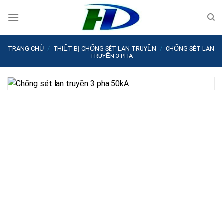
Skip
to
content
TRANG CHỦ
/
THIẾT BỊ CHỐNG SÉT LAN TRUYỀN
/
CHỐNG SÉT LAN
TRUYỀN 3 PHA