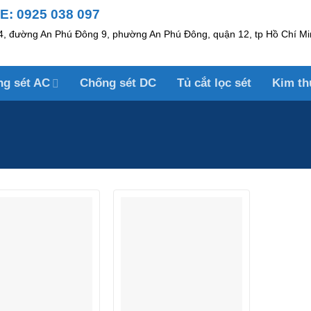
: 0925 038 097
, đường An Phú Đông 9, phường An Phú Đông, quận 12, tp Hồ Chí Mi
ng sét AC
Chống sét DC
Tủ cắt lọc sét
Kim th