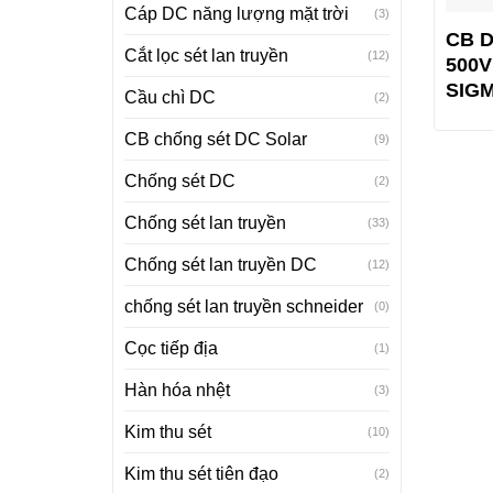
Cáp DC năng lượng mặt trời
(3)
CB D
Cắt lọc sét lan truyền
(12)
500
SIG
Cầu chì DC
(2)
CB chống sét DC Solar
(9)
Chống sét DC
(2)
Chống sét lan truyền
(33)
Chống sét lan truyền DC
(12)
chống sét lan truyền schneider
(0)
Cọc tiếp địa
(1)
Hàn hóa nhệt
(3)
Kim thu sét
(10)
Kim thu sét tiên đạo
(2)