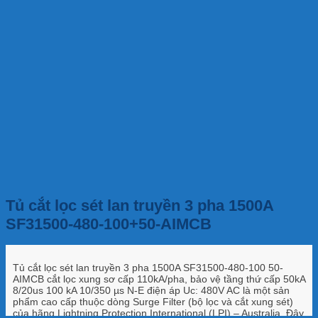
Tủ cắt lọc sét lan truyền 3 pha 1500A
SF31500-480-100+50-AIMCB
Tủ cắt lọc sét lan truyền 3 pha 1500A SF31500-480-100 50-
AIMCB cắt lọc xung sơ cấp 110kA/pha, bảo vệ tầng thứ cấp 50kA
8/20us 100 kA 10/350 µs N-E điện áp Uc: 480V AC là một sản
phẩm cao cấp thuộc dòng Surge Filter (bộ lọc và cắt xung sét)
của hãng Lightning Protection International (LPI) – Australia. Đây