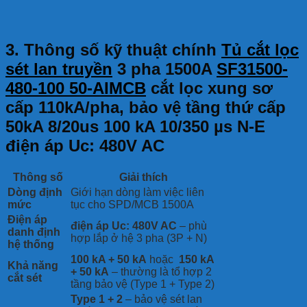
3. Thông số kỹ thuật chính
Tủ cắt lọc
sét lan truyền
3 pha 1500A
SF31500-
480-100 50-AIMCB
cắt lọc xung sơ
cấp 110kA/pha, bảo vệ tầng thứ cấp
50kA 8/20us 100 kA 10/350 µs N-E
điện áp Uc: 480V AC
Thông số
Giải thích
Dòng định
Giới hạn dòng làm việc liên
mức
tục cho SPD/MCB 1500A
Điện áp
điện áp Uc: 480V AC
– phù
danh định
hợp lắp ở hệ 3 pha (3P + N)
hệ thống
100 kA + 50 kA
hoặc
150 kA
Khả năng
+ 50 kA
– thường là tổ hợp 2
cắt sét
tầng bảo vệ (Type 1 + Type 2)
Type 1 + 2
– bảo vệ sét lan