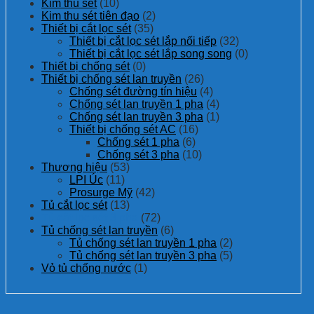
Kim thu sét
(10)
Kim thu sét tiên đạo
(2)
Thiết bị cắt lọc sét
(35)
Thiết bị cắt lọc sét lắp nối tiếp
(32)
Thiết bị cắt lọc sét lắp song song
(0)
Thiết bị chống sét
(0)
Thiết bị chống sét lan truyền
(26)
Chống sét đường tín hiệu
(4)
Chống sét lan truyền 1 pha
(4)
Chống sét lan truyền 3 pha
(1)
Thiết bị chống sét AC
(16)
Chống sét 1 pha
(6)
Chống sét 3 pha
(10)
Thương hiệu
(53)
LPI Úc
(11)
Prosurge Mỹ
(42)
Tủ cắt lọc sét
(13)
Tủ cắt lọc sét 3 pha
(72)
Tủ chống sét lan truyền
(6)
Tủ chống sét lan truyền 1 pha
(2)
Tủ chống sét lan truyền 3 pha
(5)
Vỏ tủ chống nước
(1)