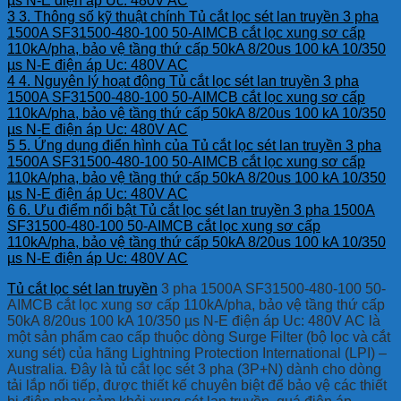
µs N-E điện áp Uc: 480V AC
3
3. Thông số kỹ thuật chính Tủ cắt lọc sét lan truyền 3 pha
1500A SF31500-480-100 50-AIMCB cắt lọc xung sơ cấp
110kA/pha, bảo vệ tầng thứ cấp 50kA 8/20us 100 kA 10/350
µs N-E điện áp Uc: 480V AC
4
4. Nguyên lý hoạt động Tủ cắt lọc sét lan truyền 3 pha
1500A SF31500-480-100 50-AIMCB cắt lọc xung sơ cấp
110kA/pha, bảo vệ tầng thứ cấp 50kA 8/20us 100 kA 10/350
µs N-E điện áp Uc: 480V AC
5
5. Ứng dụng điển hình của Tủ cắt lọc sét lan truyền 3 pha
1500A SF31500-480-100 50-AIMCB cắt lọc xung sơ cấp
110kA/pha, bảo vệ tầng thứ cấp 50kA 8/20us 100 kA 10/350
µs N-E điện áp Uc: 480V AC
6
6. Ưu điểm nổi bật Tủ cắt lọc sét lan truyền 3 pha 1500A
SF31500-480-100 50-AIMCB cắt lọc xung sơ cấp
110kA/pha, bảo vệ tầng thứ cấp 50kA 8/20us 100 kA 10/350
µs N-E điện áp Uc: 480V AC
Tủ cắt lọc sét lan truyền
3 pha 1500A SF31500-480-100 50-
AIMCB cắt lọc xung sơ cấp 110kA/pha, bảo vệ tầng thứ cấp
50kA 8/20us 100 kA 10/350 µs N-E điện áp Uc: 480V AC là
một sản phẩm cao cấp thuộc dòng Surge Filter (bộ lọc và cắt
xung sét) của hãng Lightning Protection International (LPI) –
Australia. Đây là tủ cắt lọc sét 3 pha (3P+N) dành cho dòng
tải lắp nối tiếp, được thiết kế chuyên biệt để bảo vệ các thiết