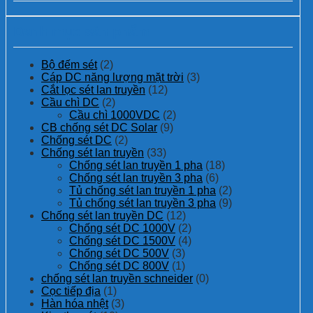
Danh mục sản phẩm
Bộ đếm sét
(2)
Cáp DC năng lượng mặt trời
(3)
Cắt lọc sét lan truyền
(12)
Cầu chì DC
(2)
Cầu chì 1000VDC
(2)
CB chống sét DC Solar
(9)
Chống sét DC
(2)
Chống sét lan truyền
(33)
Chống sét lan truyền 1 pha
(18)
Chống sét lan truyền 3 pha
(6)
Tủ chống sét lan truyền 1 pha
(2)
Tủ chống sét lan truyền 3 pha
(9)
Chống sét lan truyền DC
(12)
Chống sét DC 1000V
(2)
Chống sét DC 1500V
(4)
Chống sét DC 500V
(3)
Chống sét DC 800V
(1)
chống sét lan truyền schneider
(0)
Cọc tiếp địa
(1)
Hàn hóa nhệt
(3)