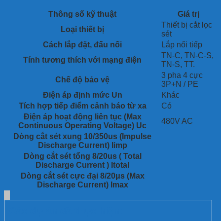
là tủ cắt lọc sét 3 pha (3P+N) dành cho dòng tải lắp nối tiếp,
được thiết kế chuyên biệt để bảo vệ các thiết bị điện nhạy cảm
Thông số kỹ thuật
Giá trị
khỏi xung sét lan truyền, quá điện áp, nhiễu cao tần và các xung
Thiết bị cắt lọc
đột biến từ đường nguồn điện.
Loại thiết bị
sét
Cách lắp đặt, đấu nối
Lắp nối tiếp
TN-C, TN-C-S,
Tính tương thích với mạng điện
TN-S, TT.
3 pha 4 cực
Chế độ bảo vệ
3P+N / PE
Điện áp định mức Un
Khác
Tích hợp tiếp điểm cảnh báo từ xa
Có
Điện áp hoạt động liên tục (Max
480V AC
Continuous Operating Voltage) Uc
Dòng cắt sét xung 10/350us (Impulse
Discharge Current) Iimp
Dòng cắt sét tổng 8/20us ( Total
Discharge Current ) Itotal
Dòng cắt sét cực đại 8/20μs (Max
Discharge Current) Imax
Các dự án đã thực hiện: