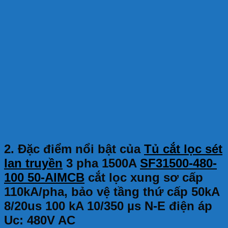
2. Đặc điểm nổi bật của
Tủ cắt lọc sét
lan truyền
3 pha 1500A
SF31500-480-
100 50-AIMCB
cắt lọc xung sơ cấp
110kA/pha, bảo vệ tầng thứ cấp 50kA
8/20us 100 kA 10/350 µs N-E điện áp
Uc: 480V AC