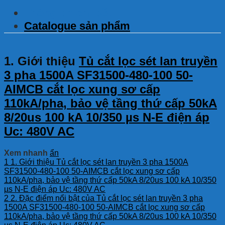
Thông tin chi tiết
Catalogue sản phẩm
1. Giới thiệu
Tủ cắt lọc sét lan truyền
3 pha 1500A SF31500-480-100 50-
AIMCB cắt lọc xung sơ cấp
110kA/pha, bảo vệ tầng thứ cấp 50kA
8/20us 100 kA 10/350 µs N-E điện áp
Uc: 480V AC
Xem nhanh
ẩn
1
1. Giới thiệu Tủ cắt lọc sét lan truyền 3 pha 1500A
SF31500-480-100 50-AIMCB cắt lọc xung sơ cấp
110kA/pha, bảo vệ tầng thứ cấp 50kA 8/20us 100 kA 10/350
µs N-E điện áp Uc: 480V AC
2
2. Đặc điểm nổi bật của Tủ cắt lọc sét lan truyền 3 pha
1500A SF31500-480-100 50-AIMCB cắt lọc xung sơ cấp
110kA/pha, bảo vệ tầng thứ cấp 50kA 8/20us 100 kA 10/350