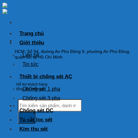
Skip
to
content
Trang chủ
HOTLINE: 0925 038 097
Giới thiệu
HCM: Số 94, đường An Phú Đông 9, phường An Phú Đông,
Liên hệ
quận 12, tp Hồ Chí Minh
Tin tức
Thiết bị chống sét AC
Hỗ trợ khách hàng
Chống sét 1 pha
tổng đài miễn phí
Chống sét 3 pha
Tìm
kiếm:
Chống sét DC
Tủ cắt lọc sét
Kim thu sét