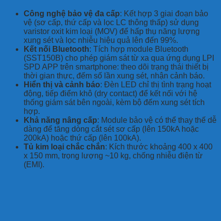
Công nghệ bảo vệ đa cấp
: Kết hợp 3 giai đoạn bảo
vệ (sơ cấp, thứ cấp và lọc LC thông thấp) sử dụng
varistor oxit kim loại (MOV) để hấp thụ năng lượng
xung sét và lọc nhiễu hiệu quả lên đến 99%.
Kết nối Bluetooth
: Tích hợp module Bluetooth
(SST150B) cho phép giám sát từ xa qua ứng dụng LPI
SPD APP trên smartphone: theo dõi trạng thái thiết bị
thời gian thực, đếm số lần xung sét, nhận cảnh báo.
Hiển thị và cảnh báo
: Đèn LED chỉ thị tình trạng hoạt
động, tiếp điểm khô (dry contact) để kết nối với hệ
thống giám sát bên ngoài, kèm bộ đếm xung sét tích
hợp.
Khả năng nâng cấp
: Module bảo vệ có thể thay thế dễ
dàng để tăng dòng cắt sét sơ cấp (lên 150kA hoặc
200kA) hoặc thứ cấp (lên 100kA).
Tủ kim loại chắc chắn
: Kích thước khoảng 400 x 400
x 150 mm, trọng lượng ~10 kg, chống nhiễu điện từ
(EMI).