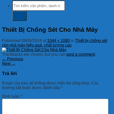
Tìm
kiếm:
Thiết Bị Chống Sét Cho Nhà Máy
Published
08/09/2024
at
1044 × 1080
in
Thiết bị chống sét
cho nhà máy hiệu quả, chất lượng cao
Trackbacks are closed, but you can
post a comment
.
←
Previous
Next
→
Trả lời
Email của bạn sẽ không được hiển thị công khai.
Các
trường bắt buộc được đánh dấu
*
Bình luận
*