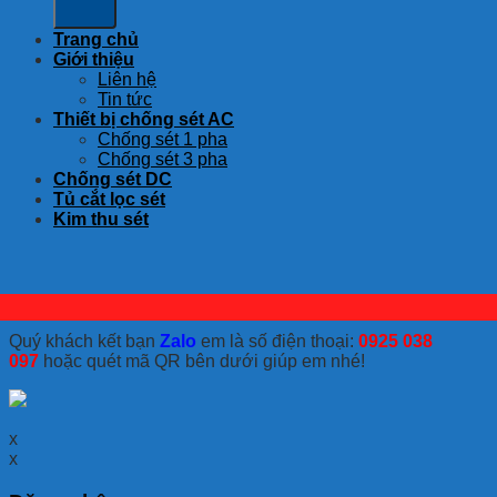
Trang chủ
Giới thiệu
Liên hệ
Tin tức
Thiết bị chống sét AC
Chống sét 1 pha
Chống sét 3 pha
Chống sét DC
Tủ cắt lọc sét
Kim thu sét
Quý khách kết bạn
Zalo
em là số điện thoại:
0925 038
097
hoặc quét mã QR bên dưới giúp em nhé!
x
x