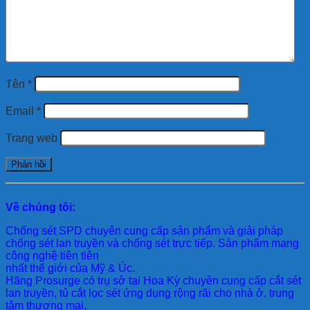
Tên
*
Email
*
Trang web
Về chúng tôi:
Chống sét SPD
chuyên cung cấp sản phẩm và giải pháp
chống sét lan truyền và chống sét trực tiếp. Sản phẩm mang
công nghệ tiên tiên
nhất thế giới của Mỹ & Úc.
Hãng Prosurge
có trụ sở tại Hoa Kỳ chuyên cung cấp cắt sét
lan truyền, tủ cắt lọc sét ứng dụng rộng rãi cho nhà ở, trung
tâm thương mại,