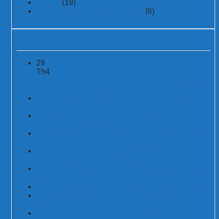
Tin tức
(19)
Ứng dụng chống sét lan truyền
(6)
Bài viết liên quan
29
Th4
Kim Thu Sét Bán Kính Bảo Vệ Và Ứng Dụng Thực Tế
Trong Chống Sét Hiệu Quả
Kim thu sét và kim chống sét: Giải pháp bảo vệ công
trình trước mọi rủi ro sét đánh
Chống Sét Lan Truyền Là Gì? Cẩm Nang Toàn Diện
Về Hệ Thống SPD Từ A-Z
Thiết bị cắt lọc sét là gì? Giải pháp bảo vệ toàn diện hệ
thống điện
Tủ Cắt Lọc Sét: Giải Pháp Bảo Vệ Toàn Diện Chống
Sét Lan Truyền Cho Hệ Thống Điện
Thiết bị chống sét cho ngân hàng hiệu quả, chất lượng
cao【1】
Thiết bị chống sét cho nhà ở hiệu quả, chất lượng cao
Thiết bị chống sét cho nhà máy hiệu quả, chất lượng
cao
Thiết bị lọc sét là gì? Phân loại thiết bị lọc sét