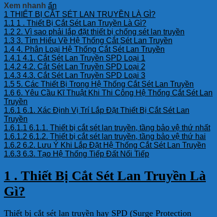
Xem nhanh
ẩn
1
THIẾT BỊ CẮT SÉT LAN TRUYỀN LÀ GÌ?
1.1
1 . Thiết Bị Cắt Sét Lan Truyền Là Gì?
1.2
2. Vì sao phải lắp đặt thiết bị chống sét lan truyền
1.3
3. Tìm Hiểu Về Hệ Thống Cắt Sét Lan Truyền
1.4
4. Phân Loại Hệ Thống Cắt Sét Lan Truyền
1.4.1
4.1. Cắt Sét Lan Truyền SPD Loại 1
1.4.2
4.2. Cắt Sét Lan Truyền SPD Loại 2
1.4.3
4.3. Cắt Sét Lan Truyền SPD Loại 3
1.5
5. Các Thiết Bị Trong Hệ Thống Cắt Sét Lan Truyền
1.6
6. Yêu Cầu Kĩ Thuật Khi Thi Công Hệ Thống Cắt Sét Lan
Truyền
1.6.1
6.1. Xác Định Vị Trí Lắp Đặt Thiết Bị Cắt Sét Lan
Truyền
1.6.1.1
6.1.1. Thiết bị cắt sét lan truyền, tầng bảo vệ thứ nhất
1.6.1.2
6.1.2. Thiết bị cắt sét lan truyền, tầng bảo vệ thứ hai
1.6.2
6.2. Lưu Ý Khi Lắp Đặt Hệ Thống Cắt Sét Lan Truyền
1.6.3
6.3. Tạo Hệ Thống Tiếp Đất Nối Tiếp
1 . Thiết Bị Cắt Sét Lan Truyền Là
Gì?
Thiết bị cắt sét lan truyền hay SPD (Surge Protection