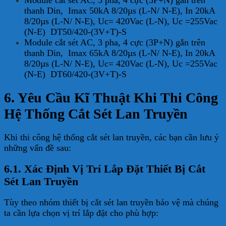
Module cắt sét AC, 3 pha, 4 cực (3P+N) gắn trên
thanh Din, Imax 50kA 8/20µs (L-N/ N-E), In 20kA
8/20µs (L-N/ N-E), Uc= 420Vac (L-N), Uc =255Vac
(N-E) DT50/420-(3V+T)-S
Module cắt sét AC, 3 pha, 4 cực (3P+N) gắn trên
thanh Din, Imax 65kA 8/20µs (L-N/ N-E), In 20kA
8/20µs (L-N/ N-E), Uc= 420Vac (L-N), Uc =255Vac
(N-E) DT60/420-(3V+T)-S
6. Yêu Cầu Kĩ Thuật Khi Thi Công
Hệ Thống Cắt Sét Lan Truyền
Khi thi công hệ thống cắt sét lan truyền, các bạn cần lưu ý
những vấn đề sau:
6.1. Xác Định Vị Trí Lắp Đặt Thiết Bị Cắt
Sét Lan Truyền
Tùy theo nhóm thiết bị cắt sét lan truyền bảo vệ mà chúng
ta cần lựa chọn vị trí lắp đặt cho phù hợp: