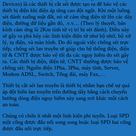
Devices) là các thiết bị cắt sét được tạo ra để bảo vệ các
thiết bị điện khi điện áp tăng cao đột ngột. Khi một luồng
sét đánh xuống mặt đất, nó sẽ cảm ứng điện từ lên các dây
điện, đường dữ liệu gần đó, .v.v… (Theo lý thuyết, bán
kính cảm ứng là 2Km tính từ vị trí bị sét đánh). Điều này
sẽ gây ra phá hủy các linh kiện điện tử như bộ nhớ, bộ xử
lý, tụ điện, và màn hình. Do đó ngoài việc chống sét trực
tiếp, chống sét lan truyền sẽ giúp cho hệ thống điện, điện
tử & CNTT được bảo vệ tối đa các nguy hiểm do sét gây
ra. Các thiết bị điện, điện tử, CNTT thường được bảo vệ
chống sét: Nguồn điện 1Pha, 3Pha, máy tính, Server,
Modem ADSL, Switch, Tổng đài, máy Fax,…
Thiết bị cắt sét lan truyền là thiết bị nhằm hạn chế sự quá
áp đột biến lan truyền trên đường dây bằng cách chuyển
hướng dòng điện nguy hiểm này sang nơi khác một cách
an toàn.
Chúng có chứa ít nhất một linh kiện phi tuyến. Loại SPD
một cổng được đấu nối song song hoặc loại SPD hai cổng
được đấu nối trực tiếp.