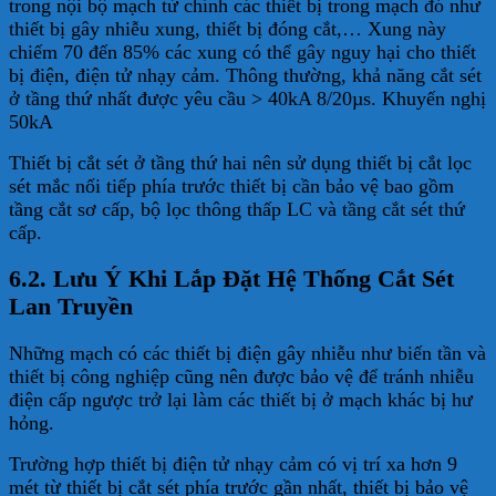
trong nội bộ mạch từ chính các thiết bị trong mạch đó như
thiết bị gây nhiễu xung, thiết bị đóng cắt,… Xung này
chiếm 70 đến 85% các xung có thể gây nguy hại cho thiết
bị điện, điện tử nhạy cảm. Thông thường, khả năng cắt sét
ở tầng thứ nhất được yêu cầu > 40kA 8/20µs. Khuyến nghị
50kA
Thiết bị cắt sét ở tầng thứ hai nên sử dụng thiết bị cắt lọc
sét mắc nối tiếp phía trước thiết bị cần bảo vệ bao gồm
tầng cắt sơ cấp, bộ lọc thông thấp LC và tầng cắt sét thứ
cấp.
6.2. Lưu Ý Khi Lắp Đặt Hệ Thống Cắt Sét
Lan Truyền
Những mạch có các thiết bị điện gây nhiễu như biến tần và
thiết bị công nghiệp cũng nên được bảo vệ để tránh nhiễu
điện cấp ngược trở lại làm các thiết bị ở mạch khác bị hư
hỏng.
Trường hợp thiết bị điện tử nhạy cảm có vị trí xa hơn 9
mét từ thiết bị cắt sét phía trước gần nhất, thiết bị bảo vệ