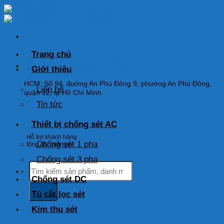
Skip
to
content
Trang chủ
HOTLINE: 0925 038 097
Giới thiệu
HCM: Số 94, đường An Phú Đông 9, phường An Phú Đông,
Liên hệ
quận 12, tp Hồ Chí Minh
Tin tức
Thiết bị chống sét AC
Hỗ trợ khách hàng
Chống sét 1 pha
tổng đài miễn phí
Chống sét 3 pha
Tìm
kiếm:
Chống sét DC
Tủ cắt lọc sét
Kim thu sét