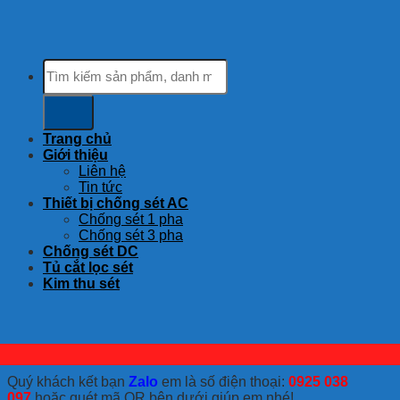
Tìm
kiếm:
Trang chủ
Giới thiệu
Liên hệ
Tin tức
Thiết bị chống sét AC
Chống sét 1 pha
Chống sét 3 pha
Chống sét DC
Tủ cắt lọc sét
Kim thu sét
Quý khách kết bạn
Zalo
em là số điện thoại:
0925 038
097
hoặc quét mã QR bên dưới giúp em nhé!