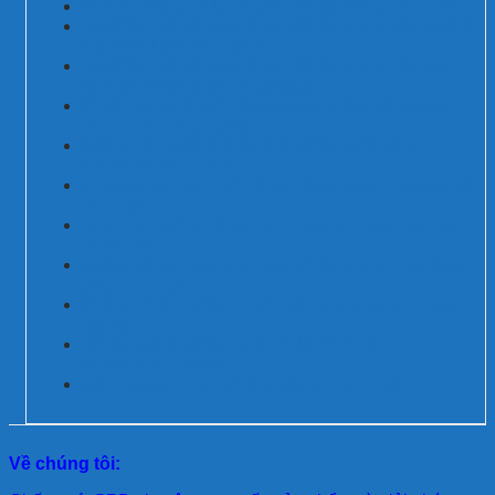
Thiết bị chống sét lan truyền cho hệ thống điện nhà ở
HƯỚNG DẪN CHỌN CB CHỐNG SÉT CHO NHÀ Ở
AN TOÀN VÀ HIỆU QUẢ
HƯỚNG DẪN CHỌN CB CHỐNG SÉT CHO GIA
ĐÌNH AN TOÀN VÀ HIỆU QUẢ
Tủ cắt lọc sét là gì? – Cách chọn thiết bị cắt lọc sét
cho tủ điện công nghiệp
CÁCH LẮP ĐẶT THIẾT BỊ CHỐNG SÉT LAN
TRUYỀN HIỆU QUẢ
Tủ chống sét lan truyền là gì – Cách chọn tủ chống sét
lan truyền
Giới thiệu thiết bị cắt lọc sét Prosurge – Cấu tạo của tủ
cắt lọc sét
Chống sét lan truyền SPD là gì? Nguyên lý hoạt động
SPD hiệu quả
Thiết bị chống sét lan truyền cho nhà máy, khu công
nghiệp
BẢNG GIÁ CHỐNG SÉT LAN TRUYỀN
SCHNEIDER 2023
Các thông số của thiết bị chống sét lan truyền
Về chúng tôi: