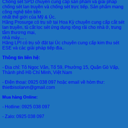
Chống sét SPD
chuyên cung cấp sản phẩm và giải pháp
chống sét lan truyền và chống sét trực tiếp. Sản phẩm mang
công nghệ tiên tiên
nhất thế giới của Mỹ & Úc.
Hãng Prosurge
có trụ sở tại Hoa Kỳ chuyên cung cấp cắt sét
lan truyền, tủ cắt lọc sét ứng dụng rộng rãi cho nhà ở, trung
tâm thương mại,
nhà máy.... .
Hãng LPI
có trụ sở đặt tại Úc chuyên cung cấp kim thu sét
ESE và các giải pháp tiếp địa..
Thông tin liên hệ:
- Địa chỉ: Tô Ngọc Vân, Tổ 59, Phường 15, Quận Gò Vấp,
Thành phố Hồ Chí Minh, Việt Nam
- Điện thoại: 0925 038 097 hoặc email về hòm thư:
thietbisolarvn@gmail.com
Mua hàng Online:
- Hotline: 0925 038 097
- Zalo: 0925 038 097