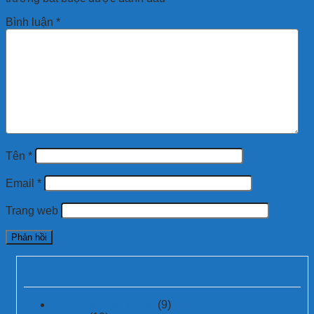
Bình luận
*
Tên
*
Email
*
Trang web
Danh mục bài viết
Chống sét lan truyền
(9)