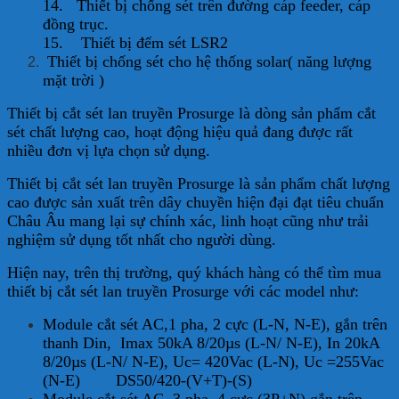
14. Thiết bị chống sét trên đường cáp feeder, cáp
đồng trục.
15. Thiết bị đếm sét LSR2
Thiết bị chống sét cho hệ thống solar( năng lượng
mặt trời )
Thiết bị cắt sét lan truyền Prosurge là dòng sản phẩm cắt
sét chất lượng cao, hoạt động hiệu quả đang được rất
nhiều đơn vị lựa chọn sử dụng.
Thiết bị cắt sét lan truyền Prosurge là sản phẩm chất lượng
cao được sản xuất trên dây chuyền hiện đại đạt tiêu chuẩn
Châu Âu mang lại sự chính xác, linh hoạt cũng như trải
nghiệm sử dụng tốt nhất cho người dùng.
Hiện nay, trên thị trường, quý khách hàng có thể tìm mua
thiết bị cắt sét lan truyền Prosurge với các model như:
Module cắt sét AC,1 pha, 2 cực (L-N, N-E), gắn trên
thanh Din, Imax 50kA 8/20µs (L-N/ N-E), In 20kA
8/20µs (L-N/ N-E), Uc= 420Vac (L-N), Uc =255Vac
(N-E) DS50/420-(V+T)-(S)