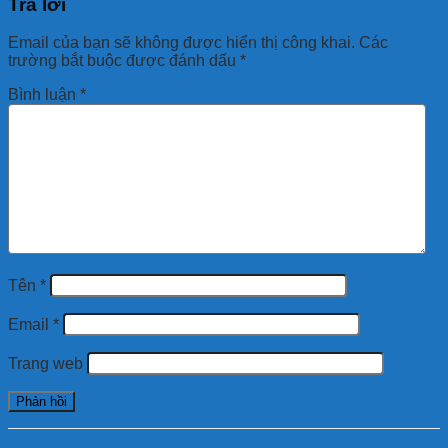
Trả lời
Email của bạn sẽ không được hiển thị công khai.
Các
trường bắt buộc được đánh dấu
*
Bình luận
*
Tên
*
Email
*
Trang web