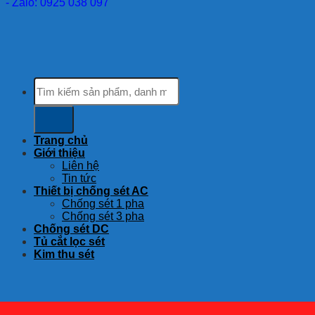
- Zalo: 0925 038 097
Tìm
kiếm:
Trang chủ
Giới thiệu
Liên hệ
Tin tức
Thiết bị chống sét AC
Chống sét 1 pha
Chống sét 3 pha
Chống sét DC
Tủ cắt lọc sét
Kim thu sét