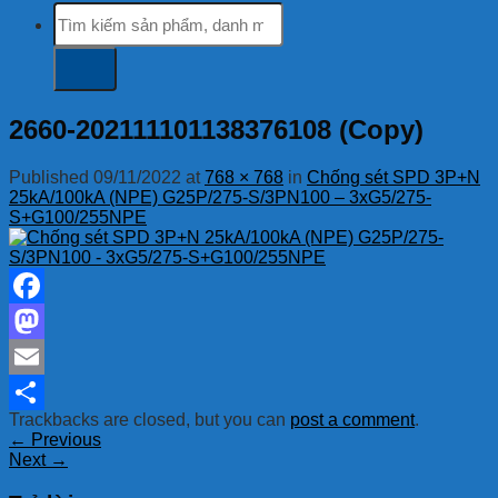
Tìm
kiếm:
2660-202111101138376108 (Copy)
Published
09/11/2022
at
768 × 768
in
Chống sét SPD 3P+N
25kA/100kA (NPE) G25P/275-S/3PN100 – 3xG5/275-
S+G100/255NPE
Facebook
Mastodon
Email
Trackbacks are closed, but you can
post a comment
.
Share
←
Previous
Next
→