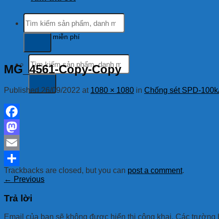
Tìm
kiếm:
Hỗ trợ khách hàng
tổng đài miễn phí
Tìm
MG_4561-Copy-Copy
kiếm:
Published
26/09/2022
at
1080 × 1080
in
Chống sét SPD-100k
Facebook
Mastodon
Email
Trackbacks are closed, but you can
post a comment
.
Share
←
Previous
Trả lời
Email của bạn sẽ không được hiển thị công khai.
Các trường 