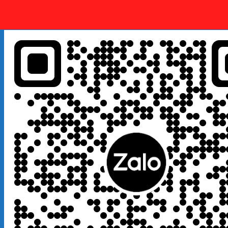
Quý khách kết bạn
Zalo
em là số điện thoại:
0925 038
097
hoặc quét mã QR bên dưới giúp em nhé!