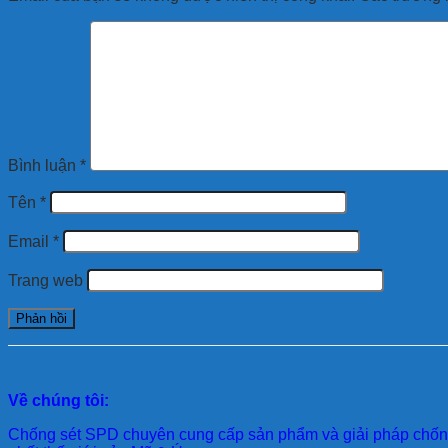
Bình luận
*
Tên
*
Email
*
Trang web
Về chúng tôi:
Chống sét SPD
chuyên cung cấp sản phẩm và giải pháp chống 