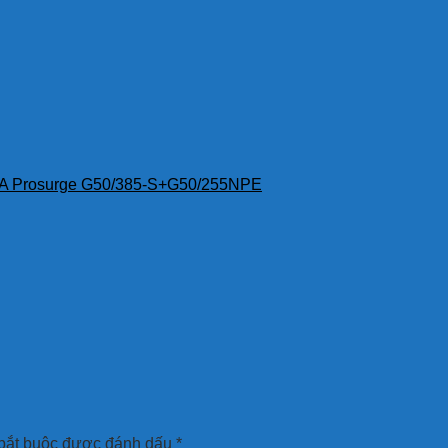
A Prosurge G50/385-S+G50/255NPE
bắt buộc được đánh dấu
*