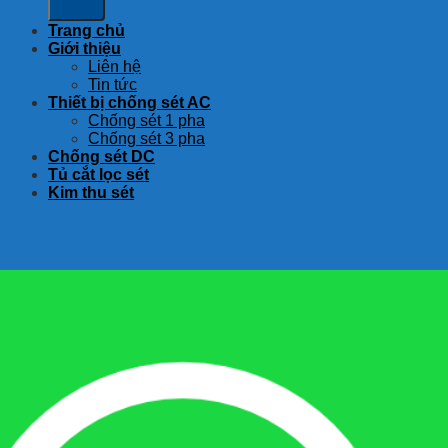
Trang chủ
Giới thiệu
Liên hệ
Tin tức
Thiết bị chống sét AC
Chống sét 1 pha
Chống sét 3 pha
Chống sét DC
Tủ cắt lọc sét
Kim thu sét