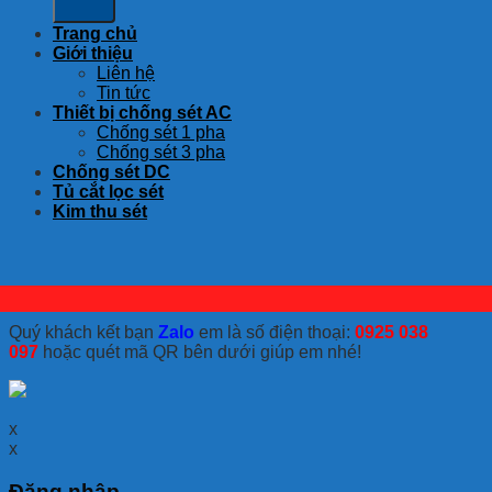
Trang chủ
Giới thiệu
Liên hệ
Tin tức
Thiết bị chống sét AC
Chống sét 1 pha
Chống sét 3 pha
Chống sét DC
Tủ cắt lọc sét
Kim thu sét
Quý khách kết bạn
Zalo
em là số điện thoại:
0925 038
097
hoặc quét mã QR bên dưới giúp em nhé!
x
x
Đăng nhập