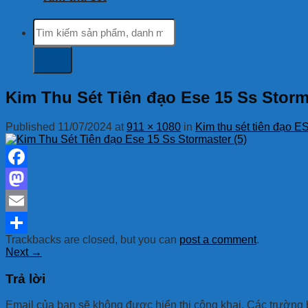
Tìm
kiếm:
Kim Thu Sét Tiên đạo Ese 15 Ss Storma
Published
11/07/2024
at
911 × 1080
in
Kim thu sét tiên đạo E
Facebook
Mastodon
Email
Trackbacks are closed, but you can
post a comment
.
Share
Next
→
Trả lời
Email của bạn sẽ không được hiển thị công khai.
Các trường 