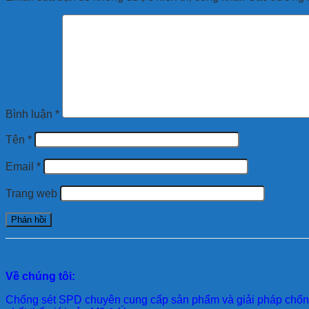
Bình luận
*
Tên
*
Email
*
Trang web
Về chúng tôi:
Chống sét SPD
chuyên cung cấp sản phẩm và giải pháp chống 