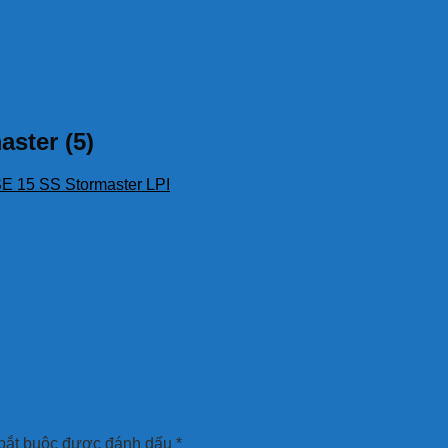
ster (5)
SE 15 SS Stormaster LPI
bắt buộc được đánh dấu
*