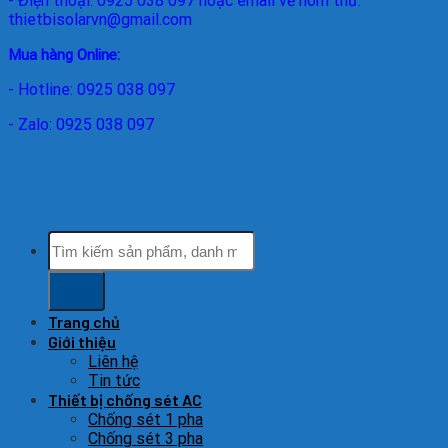
- Điện thoại: 0925 038 097 hoặc email về hòm thư:
thietbisolarvn@gmail.com
Mua hàng Online:
- Hotline: 0925 038 097
- Zalo: 0925 038 097
Tìm
kiếm:
Trang chủ
Giới thiệu
Liên hệ
Tin tức
Thiết bị chống sét AC
Chống sét 1 pha
Chống sét 3 pha