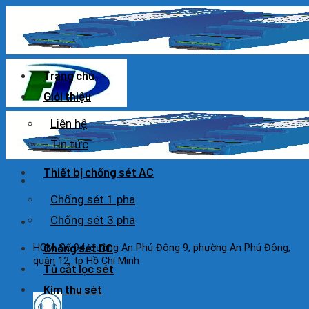
Skip
to
content
Trang chủ
Giới thiệu
Liên hệ
Tin tức
Thiết bị chống sét AC
Chống sét 1 pha
Chống sét 3 pha
HOTLINE: 0925 038 097
Chống sét DC
HCM: Số 94, đường An Phú Đông 9, phường An Phú Đông,
quận 12, tp Hồ Chí Minh
Tủ cắt lọc sét
Kim thu sét