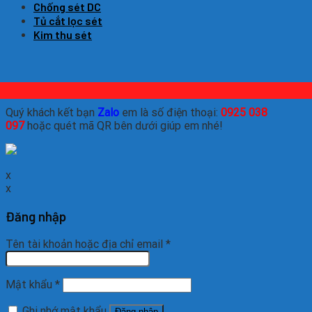
Chống sét DC
Tủ cắt lọc sét
Kim thu sét
Quý khách kết bạn
Zalo
em là số điện thoại:
0925 038
097
hoặc quét mã QR bên dưới giúp em nhé!
x
x
Đăng nhập
Tên tài khoản hoặc địa chỉ email
*
Mật khẩu
*
Ghi nhớ mật khẩu
Đăng nhập