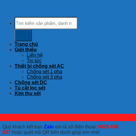
Tìm
kiếm:
Trang chủ
Giới thiệu
Liên hệ
Tin tức
Thiết bị chống sét AC
Chống sét 1 pha
Chống sét 3 pha
Chống sét DC
Tủ cắt lọc sét
Kim thu sét
Quý khách kết bạn
Zalo
em là số điện thoại:
0925 038
097
hoặc quét mã QR bên dưới giúp em nhé!