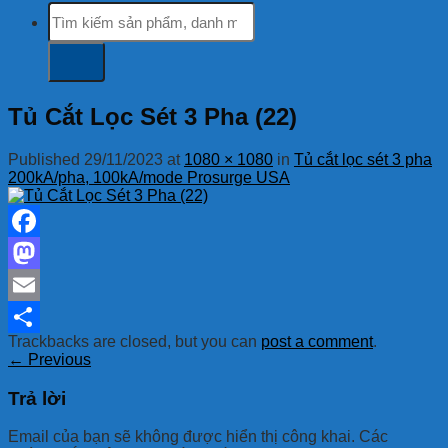
Tìm
kiếm:
Tủ Cắt Lọc Sét 3 Pha (22)
Published
29/11/2023
at
1080 × 1080
in
Tủ cắt lọc sét 3 pha
200kA/pha, 100kA/mode Prosurge USA
Facebook
Mastodon
Email
Trackbacks are closed, but you can
post a comment
.
Share
←
Previous
Trả lời
Email của bạn sẽ không được hiển thị công khai.
Các