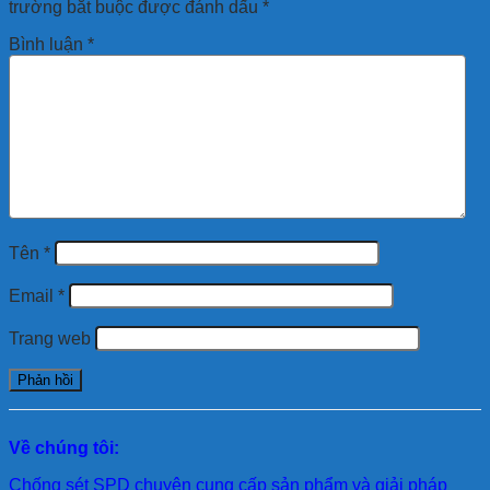
trường bắt buộc được đánh dấu
*
Bình luận
*
Tên
*
Email
*
Trang web
Về chúng tôi:
Chống sét SPD
chuyên cung cấp sản phẩm và giải pháp