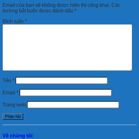
Email của bạn sẽ không được hiển thị công khai.
Các
trường bắt buộc được đánh dấu
*
Bình luận
*
Tên
*
Email
*
Trang web
Về chúng tôi: