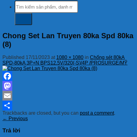
Tìm
kiếm:
Chong Set Lan Truyen 80ka Spd 80ka
(8)
Published
17/11/2023
at
1080 × 1080
in
Chống sét 80kA
SPD-80kA 3P+N BPS12.5V/320(-S)/4P /PROSURGE/MỸ
Facebook
Mastodon
Email
Trackbacks are closed, but you can
post a comment
.
Share
←
Previous
Trả lời