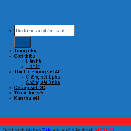
Tìm
kiếm:
Trang chủ
Giới thiệu
Liên hệ
Tin tức
Thiết bị chống sét AC
Chống sét 1 pha
Chống sét 3 pha
Chống sét DC
Tủ cắt lọc sét
Kim thu sét
Quý khách kết bạn
Zalo
em là số điện thoại:
0925 038