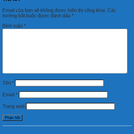
Email của bạn sẽ không được hiển thị công khai.
Các
trường bắt buộc được đánh dấu
*
Bình luận
*
Tên
*
Email
*
Trang web