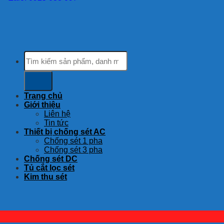
Tìm
kiếm:
Trang chủ
Giới thiệu
Liên hệ
Tin tức
Thiết bị chống sét AC
Chống sét 1 pha
Chống sét 3 pha
Chống sét DC
Tủ cắt lọc sét
Kim thu sét