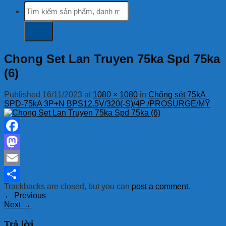
Tìm
kiếm:
Chong Set Lan Truyen 75ka Spd 75ka
(6)
Published
16/11/2023
at
1080 × 1080
in
Chống sét 75kA
SPD-75kA 3P+N BPS12.5V/320(-S)/4P /PROSURGE/MỸ
Facebook
Mastodon
Email
Trackbacks are closed, but you can
post a comment
.
Share
←
Previous
Next
→
Trả lời