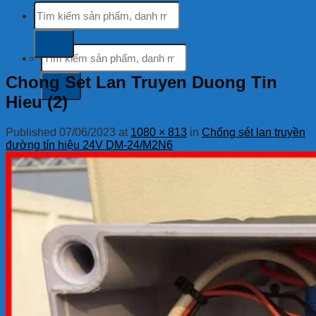
Tìm
Hỗ trợ khách hàng
kiếm:
tổng đài miễn phí
Tìm
kiếm:
Chong Set Lan Truyen Duong Tin
Hieu (2)
Published
07/06/2023
at
1080 × 813
in
Chống sét lan truyền
đường tín hiệu 24V DM-24/M2N6