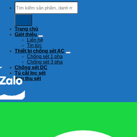
Tìm
kiếm:
Trang chủ
Giới thiệu
Liên hệ
Tin tức
Thiết bị chống sét AC
Chống sét 1 pha
Chống sét 3 pha
Chống sét DC
Tủ cắt lọc sét
Kim thu sét