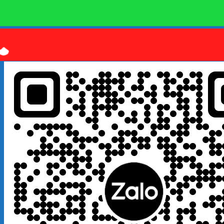
Quý khách kết bạn
Zalo
em là số điện thoại:
0925 038
097
hoặc quét mã QR bên dưới giúp em nhé!