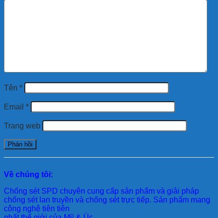
Tên
*
Email
*
Trang web
Về chúng tôi:
Chống sét SPD
chuyên cung cấp sản phẩm và giải pháp
chống sét lan truyền và chống sét trực tiếp. Sản phẩm mang
công nghệ tiên tiên
nhất thế giới của Mỹ & Úc.