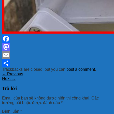
Facebook
Mastodon
Email
Trackbacks are closed, but you can
post a comment
.
Share
←
Previous
Next
→
Trả lời
Email của bạn sẽ không được hiển thị công khai.
Các
trường bắt buộc được đánh dấu
*
Bình luận
*