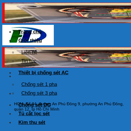
Skip
to
content
Trang chủ
Giới thiệu
Liên hệ
Tin tức
Thiết bị chống sét AC
Chống sét 1 pha
HOTLINE: 0925 038 097
Chống sét 3 pha
HCM: Số 94, đường An Phú Đông 9, phường An Phú Đông,
Chống sét DC
quận 12, tp Hồ Chí Minh
Tủ cắt lọc sét
Kim thu sét