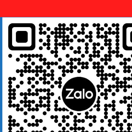
Quý khách kết bạn
Zalo
em là số điện thoại:
0925 038
097
hoặc quét mã QR bên dưới giúp em nhé!