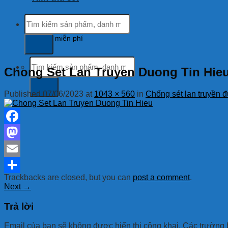
Tìm
kiếm:
Hỗ trợ khách hàng
tổng đài miễn phí
Tìm
Chong Set Lan Truyen Duong Tin Hie
kiếm:
Published
07/06/2023
at
1043 × 560
in
Chống sét lan truyền
Facebook
Mastodon
Email
Trackbacks are closed, but you can
post a comment
.
Share
Next
→
Trả lời
Email của bạn sẽ không được hiển thị công khai.
Các trường 