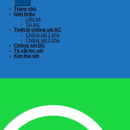
Trang chủ
Giới thiệu
Liên hệ
Tin tức
Thiết bị chống sét AC
Chống sét 1 pha
Chống sét 3 pha
Chống sét DC
Tủ cắt lọc sét
Kim thu sét