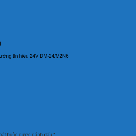
u
 đường tín hiệu 24V DM-24/M2N6
bắt buộc được đánh dấu
*