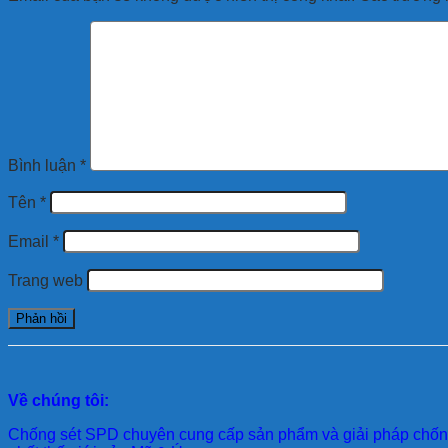
Bình luận
*
Tên
*
Email
*
Trang web
Về chúng tôi:
Chống sét SPD
chuyên cung cấp sản phẩm và giải pháp chống 