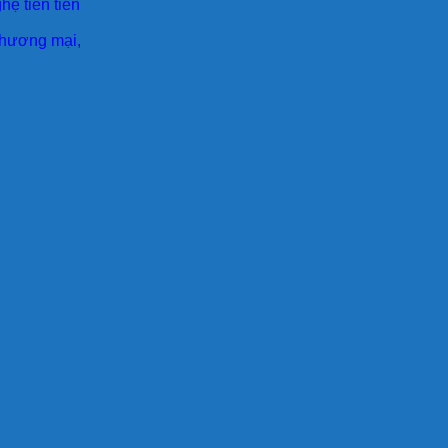
ệ tiên tiên
 thương mại,