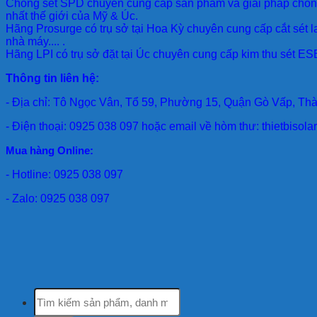
Chống sét SPD
chuyên cung cấp sản phẩm và giải pháp chống 
nhất thế giới của Mỹ & Úc.
Hãng Prosurge
có trụ sở tại Hoa Kỳ chuyên cung cấp cắt sét l
nhà máy.... .
Hãng LPI
có trụ sở đặt tại Úc chuyên cung cấp kim thu sét ESE
Thông tin liên hệ:
- Địa chỉ: Tô Ngọc Vân, Tổ 59, Phường 15, Quận Gò Vấp, Th
- Điện thoại: 0925 038 097 hoặc email về hòm thư: thietbiso
Mua hàng Online:
- Hotline: 0925 038 097
- Zalo: 0925 038 097
Tìm
kiếm: