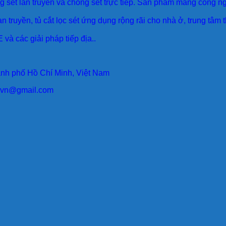
sét lan truyền và chống sét trực tiếp. Sản phẩm mang công ngh
an truyền, tủ cắt lọc sét ứng dụng rộng rãi cho nhà ở, trung tâm
 và các giải pháp tiếp địa..
ành phố Hồ Chí Minh, Việt Nam
larvn@gmail.com