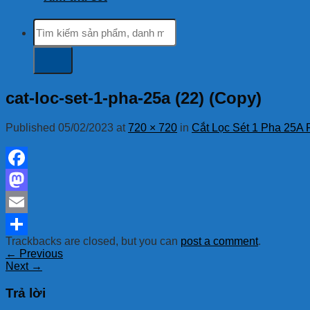
Tìm
kiếm:
cat-loc-set-1-pha-25a (22) (Copy)
Published
05/02/2023
at
720 × 720
in
Cắt Lọc Sét 1 Pha 25A 
Facebook
Mastodon
Email
Trackbacks are closed, but you can
post a comment
.
Share
←
Previous
Next
→
Trả lời