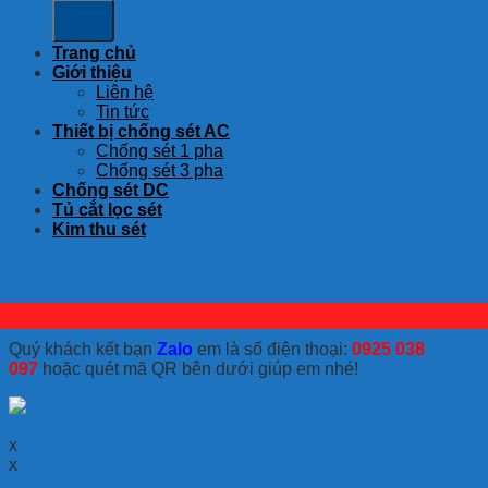
Trang chủ
Giới thiệu
Liên hệ
Tin tức
Thiết bị chống sét AC
Chống sét 1 pha
Chống sét 3 pha
Chống sét DC
Tủ cắt lọc sét
Kim thu sét
Quý khách kết bạn
Zalo
em là số điện thoại:
0925 038
097
hoặc quét mã QR bên dưới giúp em nhé!
x
x