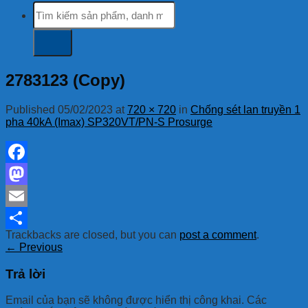
Tìm
kiếm:
2783123 (Copy)
Published
05/02/2023
at
720 × 720
in
Chống sét lan truyền 1
pha 40kA (Imax) SP320VT/PN-S Prosurge
Facebook
Mastodon
Email
Trackbacks are closed, but you can
post a comment
.
Share
←
Previous
Trả lời
Email của bạn sẽ không được hiển thị công khai.
Các