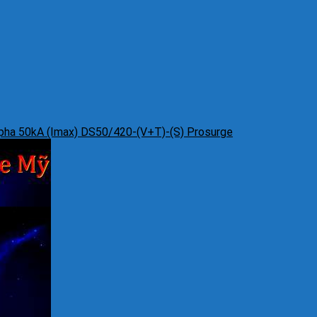
 pha 50kA (Imax) DS50/420-(V+T)-(S) Prosurge