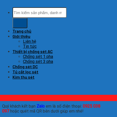
Tìm
kiếm:
Trang chủ
Giới thiệu
Liên hệ
Tin tức
Thiết bị chống sét AC
Chống sét 1 pha
Chống sét 3 pha
Chống sét DC
Tủ cắt lọc sét
Kim thu sét
Quý khách kết bạn
Zalo
em là số điện thoại:
0925 038
097
hoặc quét mã QR bên dưới giúp em nhé!