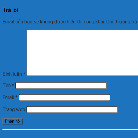
Trả lời
Email của bạn sẽ không được hiển thị công khai.
Các trường bắ
Bình luận
*
Tên
*
Email
*
Trang web