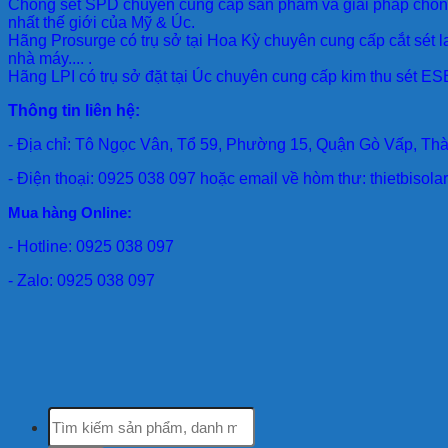
Chống sét SPD
chuyên cung cấp sản phẩm và giải pháp chống 
nhất thế giới của Mỹ & Úc.
Hãng Prosurge
có trụ sở tại Hoa Kỳ chuyên cung cấp cắt sét l
nhà máy.... .
Hãng LPI
có trụ sở đặt tại Úc chuyên cung cấp kim thu sét ESE
Thông tin liên hệ:
- Địa chỉ: Tô Ngọc Vân, Tổ 59, Phường 15, Quận Gò Vấp, Th
- Điện thoại: 0925 038 097 hoặc email về hòm thư: thietbiso
Mua hàng Online:
- Hotline: 0925 038 097
- Zalo: 0925 038 097
Tìm
kiếm: