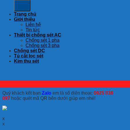
Trang chủ
Giới thiệu
Liên hệ
Tin tức
Thiết bị chống sét AC
Chống sét 1 pha
Chống sét 3 pha
Chống sét DC
Tủ cắt lọc sét
Kim thu sét
Quý khách kết bạn
Zalo
em là số điện thoại:
0925 038
097
hoặc quét mã QR bên dưới giúp em nhé!
x
x