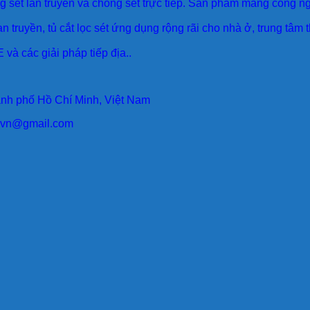
sét lan truyền và chống sét trực tiếp. Sản phẩm mang công ngh
an truyền, tủ cắt lọc sét ứng dụng rộng rãi cho nhà ở, trung tâm
 và các giải pháp tiếp địa..
ành phố Hồ Chí Minh, Việt Nam
larvn@gmail.com