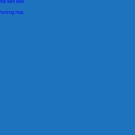
ệ tiên tiên
 thương mại,