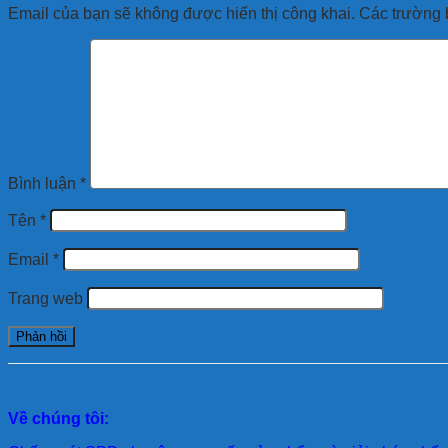
Email của bạn sẽ không được hiển thị công khai.
Các trường 
Bình luận
*
Tên
*
Email
*
Trang web
Về chúng tôi: