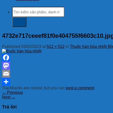
Tìm
kiếm:
4732e717ceeef81f0e404755f6603c10.jp
Published
03/02/2023
at
512 × 512
in
Thuốc hàn hóa nhiệt 90
Facebook
Mastodon
Email
Trackbacks are closed, but you can
post a comment
.
Share
←
Previous
Next
→
Trả lời