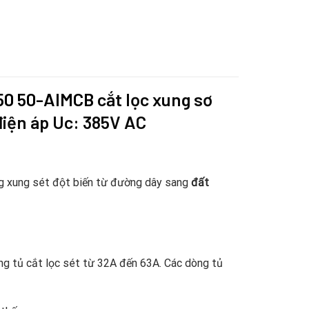
150 50-AIMCB
cắt lọc xung sơ
điện áp Uc: 385V AC
g xung sét đột biến từ đường dây sang
đất
ng tủ cắt lọc sét từ 32A đến 63A. Các dòng tủ