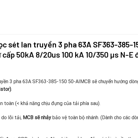
lọc sét lan truyền 3 pha 63A SF363-385-
ứ cấp 50kA 8/20us 100 kA 10/350 µs N-E 
truyền 3 pha 63A SF363-385-150 50-AIMCB sẽ chuyển hướng dòn
stor)
.
n toàn (< khả năng chịu đựng của tải phía sau).
o lỗi tải,
MCB sẽ nhảy
bảo vệ toàn bộ nhánh. (Dành cho các dò