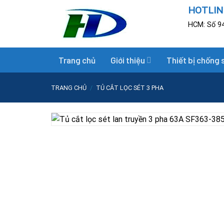
Skip
HOTLINE
to
HCM: Số 94
content
Trang chủ
Giới thiệu
Thiết bị chống 
TRANG CHỦ
/
TỦ CẮT LỌC SÉT 3 PHA