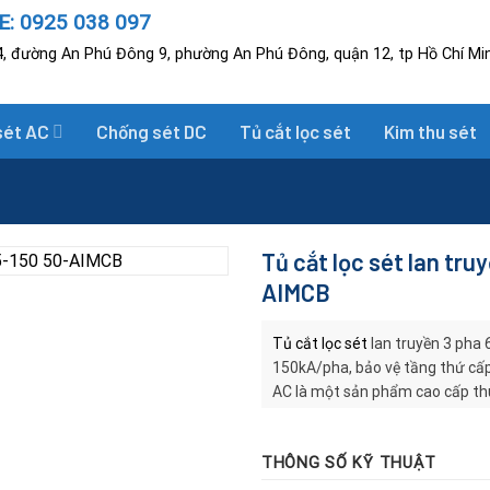
: 0925 038 097
, đường An Phú Đông 9, phường An Phú Đông, quận 12, tp Hồ Chí Mi
sét AC
Chống sét DC
Tủ cắt lọc sét
Kim thu sét
Tủ cắt lọc sét lan tr
AIMCB
Tủ cắt lọc sét
lan truyền 3 pha
150kA/pha, bảo vệ tầng thứ cấp
AC là một sản phẩm cao cấp thuộ
hãng Lightning Protection Intern
(3P+N) dành cho dòng tải lắp nối
THÔNG SỐ KỸ THUẬT
điện nhạy cảm khỏi xung sét lan
biến từ đường nguồn điện.