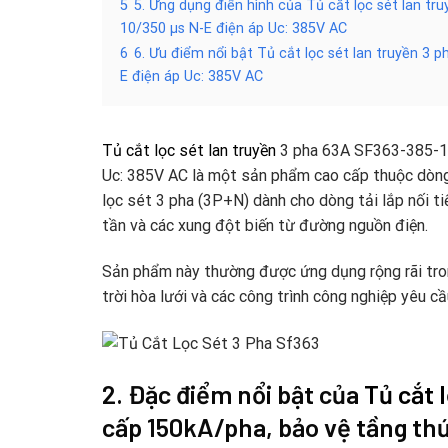
5
5. Ứng dụng điển hình của Tủ cắt lọc sét lan t
10/350 µs N-E điện áp Uc: 385V AC
6
6. Ưu điểm nổi bật Tủ cắt lọc sét lan truyền 3
E điện áp Uc: 385V AC
Tủ cắt lọc sét lan truyền
3 pha 63A SF363-385-15
Uc: 385V AC là một sản phẩm cao cấp thuộc dòng S
lọc sét 3 pha (3P+N) dành cho dòng tải lắp nối ti
tần và các xung đột biến từ đường nguồn điện.
Sản phẩm này thường được ứng dụng rộng rãi tron
trời hòa lưới và các công trình công nghiệp yêu cầ
2. Đặc điểm nổi bật của
Tủ cắt l
cấp 150kA/pha, bảo vệ tầng th