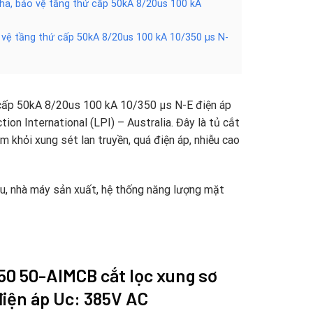
pha, bảo vệ tầng thứ cấp 50kA 8/20us 100 kA
o vệ tầng thứ cấp 50kA 8/20us 100 kA 10/350 µs N-
cấp 50kA 8/20us 100 kA 10/350 µs N-E điện áp
on International (LPI) – Australia. Đây là tủ cắt
m khỏi xung sét lan truyền, quá điện áp, nhiễu cao
ệu, nhà máy sản xuất, hệ thống năng lượng mặt
50 50-AIMCB
cắt lọc xung sơ
điện áp Uc: 385V AC