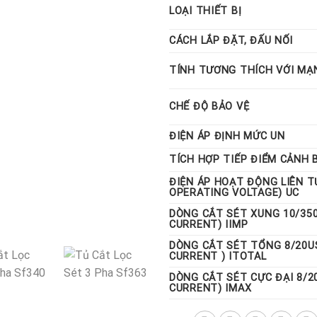
LOẠI THIẾT BỊ
CÁCH LẮP ĐẶT, ĐẤU NỐI
TÍNH TƯƠNG THÍCH VỚI MẠ
CHẾ ĐỘ BẢO VỆ
ĐIỆN ÁP ĐỊNH MỨC UN
TÍCH HỢP TIẾP ĐIỂM CẢNH 
ĐIỆN ÁP HOẠT ĐỘNG LIÊN 
OPERATING VOLTAGE) UC
DÒNG CẮT SÉT XUNG 10/35
CURRENT) IIMP
DÒNG CẮT SÉT TỔNG 8/20U
CURRENT ) ITOTAL
DÒNG CẮT SÉT CỰC ĐẠI 8/
CURRENT) IMAX