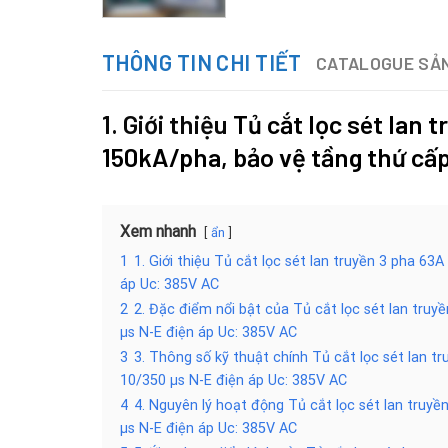
THÔNG TIN CHI TIẾT
CATALOGUE SẢ
1. Giới thiệu
Tủ cắt lọc sét lan
150kA/pha, bảo vệ tầng thứ cấ
Xem nhanh
ẩn
1
1. Giới thiệu Tủ cắt lọc sét lan truyền 3 pha 
áp Uc: 385V AC
2
2. Đặc điểm nổi bật của Tủ cắt lọc sét lan tr
µs N-E điện áp Uc: 385V AC
3
3. Thông số kỹ thuật chính Tủ cắt lọc sét lan 
10/350 µs N-E điện áp Uc: 385V AC
4
4. Nguyên lý hoạt động Tủ cắt lọc sét lan tru
µs N-E điện áp Uc: 385V AC