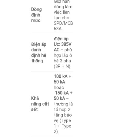
Giới hạn
dòng làm
Dòng
việc liên
định
tục cho
mức
SPD/MCB
63A
điện áp
Điện áp
Uc: 385V
danh
AC
– phù
định hệ
hợp lắp ở
thống
hệ 3 pha
(3P + N)
100 kA +
50 kA
hoặc
150 kA +
Khả
50 kA
–
năng cắt
thường là
sét
tổ hợp 2
tầng bảo
vệ (Type
1 + Type
2)