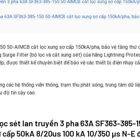
ruyền 3 pha 63A SF363-385-150 50-AIMCB cắt lọc xung sơ cấp 150kA/
 pha 63A SF363-385-150 50-AIMCB cắt lọc xung sơ cấp 150kA/pha, bả
0 50-AIMCB cắt lọc xung sơ cấp 150kA/pha, bảo vệ tầng thứ 
urge Filter (bộ lọc và cắt xung sét) của hãng Lightning Protecti
ếp, được thiết kế chuyên biệt để bảo vệ các thiết bị điện nhạy cả
g các hệ thống viễn thông, trạm thu phát sóng, trung tâm dữ li
u độ tin cậy cao.
ọc sét lan truyền 3 pha
63A
SF363-385-1
ứ cấp 50kA 8/20us 100 kA 10/350 µs N-E 