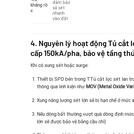
đảm bảo
kháng rò
xả sét
≤
nhanh
vào đất
4. Nguyên lý hoạt động
Tủ cắt 
cấp 150kA/pha, bảo vệ tầng th
Khi có xung sét hoặc surge:
Thiết bị SPD bên trong TTủ cắt lọc sét lan 
thông qua linh kiện như
MOV (Metal Oxide Vari
Xung năng lượng sét lớn sẽ bị hạn chế ở mức a
Nếu dòng bất thường vượt quá dòng định mức d
lớn sẽ được bảo vệ bằng cầu chì)