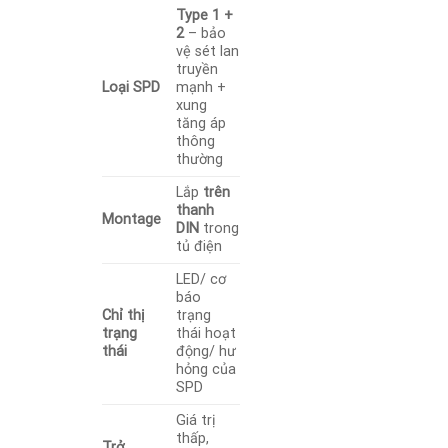
Type 1 +
2
– bảo
vệ sét lan
truyền
Loại SPD
mạnh +
xung
tăng áp
thông
thường
Lắp
trên
thanh
Montage
DIN
trong
tủ điện
LED/ cơ
báo
Chỉ thị
trạng
trạng
thái hoạt
thái
động/ hư
hỏng của
SPD
Giá trị
thấp,
Trở