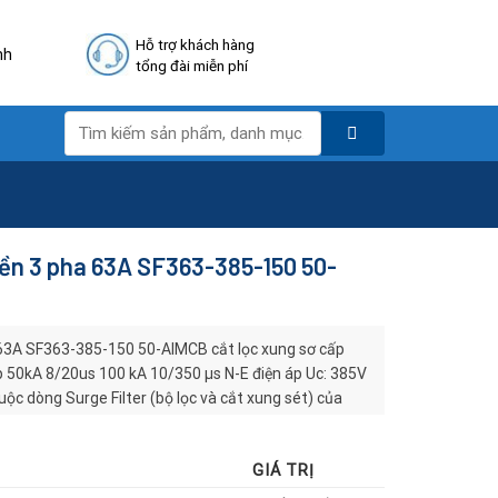
Hỗ trợ khách hàng
nh
tổng đài miễn phí
Tìm
kiếm:
uyền 3 pha 63A SF363-385-150 50-
 63A SF363-385-150 50-AIMCB cắt lọc xung sơ cấp
 50kA 8/20us 100 kA 10/350 µs N-E điện áp Uc: 385V
c dòng Surge Filter (bộ lọc và cắt xung sét) của
ational (LPI) – Australia. Đây là tủ cắt lọc sét 3 pha
 tiếp, được thiết kế chuyên biệt để bảo vệ các thiết bị
GIÁ TRỊ
 truyền, quá điện áp, nhiễu cao tần và các xung đột