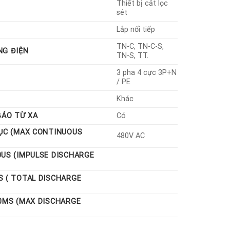
Thiết bị cắt lọc
sét
Lắp nối tiếp
TN-C, TN-C-S,
NG ĐIỆN
TN-S, TT.
3 pha 4 cực 3P+N
/ PE
Khác
BÁO TỪ XA
Có
TỤC (MAX CONTINUOUS
480V AC
0US (IMPULSE DISCHARGE
S ( TOTAL DISCHARGE
20ΜS (MAX DISCHARGE