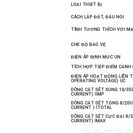
LOẠI THIẾT BỊ
CÁCH LẮP ĐẶT, ĐẤU NỐI
TÍNH TƯƠNG THÍCH VỚI M
CHẾ ĐỘ BẢO VỆ
ĐIỆN ÁP ĐỊNH MỨC UN
TÍCH HỢP TIẾP ĐIỂM CẢNH
ĐIỆN ÁP HOẠT ĐỘNG LIÊN 
OPERATING VOLTAGE) UC
DÒNG CẮT SÉT XUNG 10/35
CURRENT) IIMP
DÒNG CẮT SÉT TỔNG 8/20U
CURRENT ) ITOTAL
DÒNG CẮT SÉT CỰC ĐẠI 8/
CURRENT) IMAX