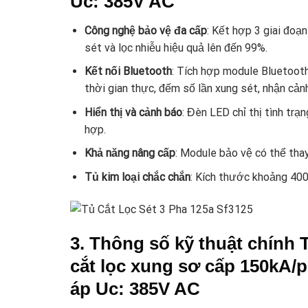
Uc: 385V AC
Công nghệ bảo vệ đa cấp
: Kết hợp 3 giai đoạ
sét và lọc nhiễu hiệu quả lên đến 99%.
Kết nối Bluetooth
: Tích hợp module Bluetoot
thời gian thực, đếm số lần xung sét, nhận cản
Hiển thị và cảnh báo
: Đèn LED chỉ thị tình tr
hợp.
Khả năng nâng cấp
: Module bảo vệ có thể tha
Tủ kim loại chắc chắn
: Kích thước khoảng 400
3. Thông số kỹ thuật chính
T
cắt lọc xung sơ cấp 150kA/p
áp Uc: 385V AC