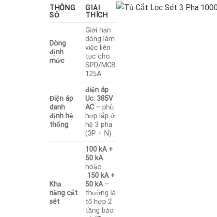
THÔNG
GIẢI
SỐ
THÍCH
Giới hạn
dòng làm
Dòng
việc liên
định
tục cho
mức
SPD/MCB
125A
điện áp
Điện áp
Uc: 385V
danh
AC
– phù
định hệ
hợp lắp ở
thống
hệ 3 pha
(3P + N)
100 kA +
50 kA
hoặc
150 kA +
Khả
50 kA
–
năng cắt
thường là
sét
tổ hợp 2
tầng bảo