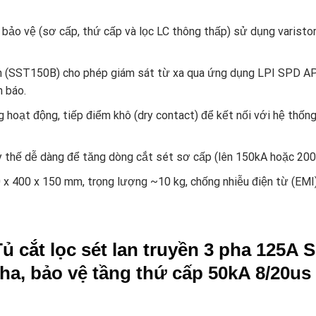
n bảo vệ (sơ cấp, thứ cấp và lọc LC thông thấp) sử dụng varisto
h (SST150B) cho phép giám sát từ xa qua ứng dụng LPI SPD APP 
h báo.
ạng hoạt động, tiếp điểm khô (dry contact) để kết nối với hệ thố
y thế dễ dàng để tăng dòng cắt sét sơ cấp (lên 150kA hoặc 200
 x 400 x 150 mm, trọng lượng ~10 kg, chống nhiễu điện từ (EMI)
ủ cắt lọc sét lan truyền 3 pha
125A
S
ha, bảo vệ tầng thứ cấp 50kA 8/20us 