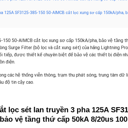
3 pha 125A SF3125-385-150 50-AIMCB cắt lọc xung sơ cấp 150kA/pha, 
150 50-AIMCB cắt lọc xung sơ cấp 150kA/pha, bảo vệ tầng t
g Surge Filter (bộ lọc và cắt xung sét) của hãng Lightning Prote
i tiếp, được thiết kế chuyên biệt để bảo vệ các thiết bị điện nh
ồn điện.
g các hệ thống viễn thông, trạm thu phát sóng, trung tâm dữ l
ầu độ tin cậy cao.
t lọc sét lan truyền
3 pha 125A
SF31
bảo vệ tầng thứ cấp 50kA 8/20us 100