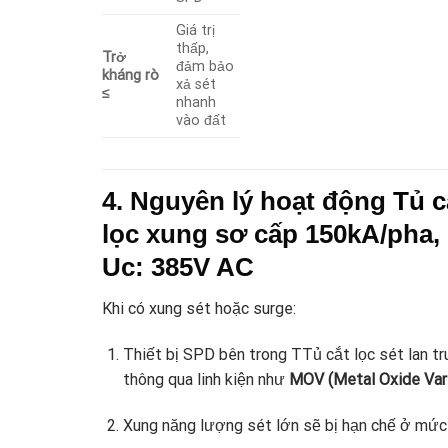
Giá trị
thấp,
Trở
đảm bảo
kháng rò
xả sét
≤
nhanh
vào đất
4. Nguyên lý hoạt động
Tủ c
lọc xung sơ cấp 150kA/pha, 
Uc: 385V AC
Khi có xung sét hoặc surge:
Thiết bị SPD bên trong TTủ cắt lọc sét lan
thông qua linh kiện như
MOV (Metal Oxide Vari
Xung năng lượng sét lớn sẽ bị hạn chế ở mức a