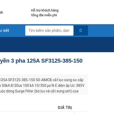
Hỗ trợ khách hàng
nh
tổng đài miễn phí
Tìm
u sét
kiếm:
truyền 3 pha 125A SF3125-385-150
 125A SF3125-385-150 50-AIMCB cắt lọc xung sơ cấp
p 50kA 8/20us 100 kA 10/350 µs N-E điện áp Uc: 385V
c dòng Surge Filter (bộ lọc và cắt xung sét) của
ational (LPI) – Australia. Đây là tủ cắt lọc sét 3 pha
i tiếp, được thiết kế chuyên biệt để bảo vệ các thiết
GIÁ TRỊ
lan truyền, quá điện áp, nhiễu cao tần và các xung đột