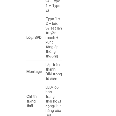
vệ (Type
1 + Type
2)
Type 1 +
2
– bảo
vệ sét lan
truyền
Loại SPD
mạnh +
xung
tăng áp
thông
thường
Lắp
trên
thanh
Montage
DIN
trong
tủ điện
LED/ cơ
báo
Chỉ thị
trạng
trạng
thái hoạt
thái
động/ hư
hỏng của
SPD