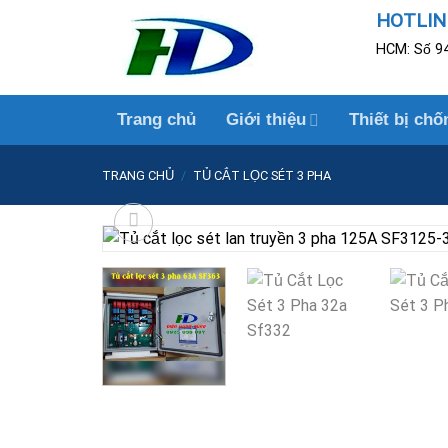
Skip
HOTLINE
to
HCM: Số 94
content
Trang chủ
Giới thiệu
Thiết bị chố
TRANG CHỦ
/
TỦ CẮT LỌC SÉT 3 PHA