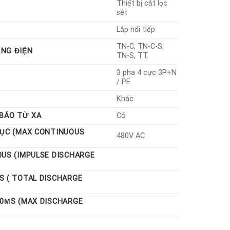
Thiết bị cắt lọc
sét
Lắp nối tiếp
TN-C, TN-C-S,
ẠNG ĐIỆN
TN-S, TT.
3 pha 4 cực 3P+N
/ PE
Khác
 BÁO TỪ XA
Có
TỤC (MAX CONTINUOUS
480V AC
0US (IMPULSE DISCHARGE
S ( TOTAL DISCHARGE
20ΜS (MAX DISCHARGE