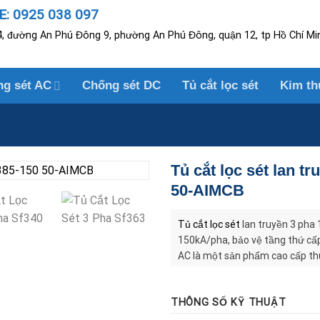
: 0925 038 097
, đường An Phú Đông 9, phường An Phú Đông, quận 12, tp Hồ Chí Mi
ng sét AC
Chống sét DC
Tủ cắt lọc sét
Kim th
Tủ cắt lọc sét lan 
50-AIMCB
Tủ cắt lọc sét
lan truyền 3 pha
150kA/pha, bảo vệ tầng thứ cấ
AC là một sản phẩm cao cấp thuộ
hãng Lightning Protection Intern
(3P+N) dành cho dòng tải lắp nố
THÔNG SỐ KỸ THUẬT
bị điện nhạy cảm khỏi xung sét 
biến từ đường nguồn điện.