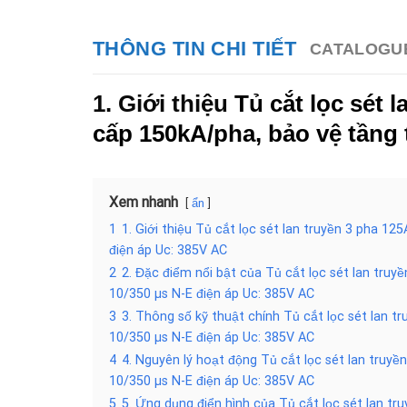
THÔNG TIN CHI TIẾT
CATALOGU
1. Giới thiệu
Tủ cắt lọc sét 
cấp 150kA/pha, bảo vệ tầng 
Xem nhanh
ẩn
1
1. Giới thiệu Tủ cắt lọc sét lan truyền 3 pha 
điện áp Uc: 385V AC
2
2. Đặc điểm nổi bật của Tủ cắt lọc sét lan tr
10/350 µs N-E điện áp Uc: 385V AC
3
3. Thông số kỹ thuật chính Tủ cắt lọc sét lan
10/350 µs N-E điện áp Uc: 385V AC
4
4. Nguyên lý hoạt động Tủ cắt lọc sét lan tru
10/350 µs N-E điện áp Uc: 385V AC
5
5. Ứng dụng điển hình của Tủ cắt lọc sét lan 