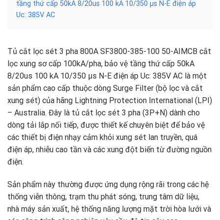
tầng thứ cấp 50kA 8/20us 100 kA 10/350 µs N-E điện áp
Uc: 385V AC
Tủ cắt lọc sét 3 pha 800A SF3800-385-100 50-AIMCB cắt
lọc xung sơ cấp 100kA/pha, bảo vệ tầng thứ cấp 50kA
8/20us 100 kA 10/350 µs N-E điện áp Uc: 385V AC là một
sản phẩm cao cấp thuộc dòng Surge Filter (bộ lọc và cắt
xung sét) của hãng Lightning Protection International (LPI)
– Australia. Đây là tủ cắt lọc sét 3 pha (3P+N) dành cho
dòng tải lắp nối tiếp, được thiết kế chuyên biệt để bảo vệ
các thiết bị điện nhạy cảm khỏi xung sét lan truyền, quá
điện áp, nhiễu cao tần và các xung đột biến từ đường nguồn
điện.
Sản phẩm này thường được ứng dụng rộng rãi trong các hệ
thống viễn thông, trạm thu phát sóng, trung tâm dữ liệu,
nhà máy sản xuất, hệ thống năng lượng mặt trời hòa lưới và