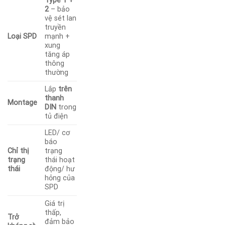
Type 1 +
2
– bảo
vệ sét lan
truyền
Loại SPD
mạnh +
xung
tăng áp
thông
thường
Lắp
trên
thanh
Montage
DIN
trong
tủ điện
LED/ cơ
báo
Chỉ thị
trạng
trạng
thái hoạt
thái
động/ hư
hỏng của
SPD
Giá trị
thấp,
Trở
đảm bảo