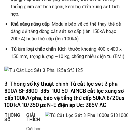
thống giám sát bên ngoài, kèm bộ đếm xung sét tích
hợp.
Khả năng nâng cấp
: Module bảo vệ có thể thay thế dễ
dàng để tăng dòng cắt sét sơ cấp (lên 150kA hoặc
200kA) hoặc thứ cấp (lên 100kA).
Tủ kim loại chắc chắn
: Kích thước khoảng 400 x 400 x
150 mm, trọng lượng ~10 kg, chống nhiễu điện từ (EMI).
3. Thông số kỹ thuật chính Tủ cắt lọc sét 3 pha
800A
SF3800-385-100 50-AIMCB
cắt lọc xung sơ
cấp 100kA/pha, bảo vệ tầng thứ cấp 50kA 8/20us
100 kA 10/350 µs N-E điện áp Uc: 385V AC
THÔNG
GIẢI
SỐ
THÍCH
Giới hạn