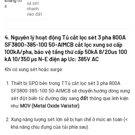
kháng rò
xả sét
≤
nhanh
vào đất
4. Nguyên lý hoạt động
Tủ cắt lọc sét 3 pha 800A
SF3800-385-100 50-AIMCB
cắt lọc xung sơ cấp
100kA/pha, bảo vệ tầng thứ cấp 50kA 8/20us 100
kA 10/350 µs N-E điện áp Uc: 385V AC
Khi có xung sét hoặc surge:
Thiết bị SPD bên trong TTủ cắt lọc sét 3 pha 800A
SF3800-385-100 50-AIMCB sẽ chuyển hướng dòng xung
sét đột biến từ đường dây sang
đất
thông qua linh kiện
như
MOV (Metal Oxide Varistor)
.
Xung năng lượng sét lớn sẽ bị hạn chế ở mức an toàn (<
khả năng chịu đựng của tải phía sau).