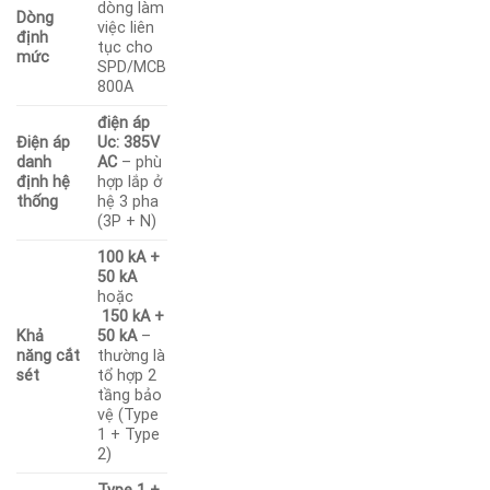
dòng làm
Dòng
việc liên
định
tục cho
mức
SPD/MCB
800A
điện áp
Điện áp
Uc: 385V
danh
AC
– phù
định hệ
hợp lắp ở
thống
hệ 3 pha
(3P + N)
100 kA +
50 kA
hoặc
150 kA +
Khả
50 kA
–
năng cắt
thường là
sét
tổ hợp 2
tầng bảo
vệ (Type
1 + Type
2)