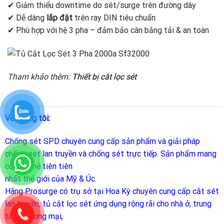
✔ Giảm thiểu downtime do sét/surge trên đường dây
✔ Dễ dàng
lắp đặt
trên ray DIN tiêu chuẩn
✔ Phù hợp với hệ 3 pha – đảm bảo cân bằng tải & an toàn
Tham khảo thêm:
Thiết bị cắt lọc sét
Về chúng tôi:
Chống sét SPD
chuyên cung cấp sản phẩm và giải pháp
chống sét lan truyền và chống sét trực tiếp. Sản phẩm mang
công nghệ tiên tiên
nhất thế giới của Mỹ & Úc.
Hãng Prosurge
có trụ sở tại Hoa Kỳ chuyên cung cấp cắt sét
lan truyền, tủ cắt lọc sét ứng dụng rộng rãi cho nhà ở, trung
tâm thương mại,