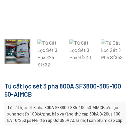
Tủ cắt lọc sét 3 pha 800A SF3800-385-100
50-AIMCB
Tủ cắt lọc sét 3 pha 800A SF3800-385-100 50-AIMCB cắt lọc
xung sơ cấp 100kA/pha, bảo vệ tầng thứ cấp 50kA 8/20us 100
kA 10/350 µs N-E điện áp Uc: 385V AC là một sản phẩm cao cấp
thuộc dòng Surge Filter (bộ lọc và cắt xung sét) của hãng