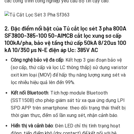
các công trình công nghiệp yêu cầu độ tin cậy cao.
2. Đặc điểm nổi bật của Tủ cắt lọc sét 3 pha 800A
SF3800-385-100 50-AIMCB
cắt lọc xung sơ cấp
100kA/pha, bảo vệ tầng thứ cấp 50kA 8/20us 100
kA 10/350 µs N-E điện áp Uc: 385V AC
Công nghệ bảo vệ đa cấp
: Kết hợp 3 giai đoạn bảo vệ
(sơ cấp, thứ cấp và lọc LC thông thấp) sử dụng varistor
oxit kim loại (MOV) để hấp thụ năng lượng xung sét và
lọc nhiễu hiệu quả lên đến 99%.
Kết nối Bluetooth
: Tích hợp module Bluetooth
(SST150B) cho phép giám sát từ xa qua ứng dụng LPI
SPD APP trên smartphone: theo dõi trạng thái thiết bị
thời gian thực, đếm số lần xung sét, nhận cảnh báo.
Hiển thị và cảnh báo
: Đèn LED chỉ thị tình trạng hoạt
động, tiếp điểm khô (dry contact) để kết nối với hệ