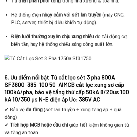
Tủ điện phân phối tổng
trong nhà xưởng & tòa nhà.
Hệ thống điện
nhạy cảm với sét lan truyền
(máy CNC,
PLC, server, thiết bị điều khiển tự động).
Điện lưới thường xuyên chịu xung nhiễu
do tải động cơ,
biến tần, hay hệ thống chiếu sáng công suất lớn.
6. Ưu điểm nổi bật
Tủ cắt lọc sét 3 pha 800A
SF3800-385-100 50-AIMCB
cắt lọc xung sơ cấp
100kA/pha, bảo vệ tầng thứ cấp 50kA 8/20us 100
kA 10/350 µs N-E điện áp Uc: 385V AC
✔ Bảo vệ
đa tầng
(sét lan truyền + xung tăng áp + quá
dòng)
✔
Tích hợp MCB hoặc cầu chì
giúp tiết kiệm không gian tủ
và tăng an toàn