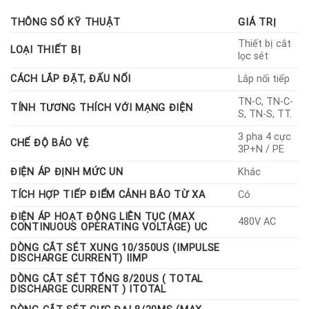
Lightning Protection International (LPI) – Australia. Đây là tủ
THÔNG SỐ KỸ THUẬT
GIÁ TRỊ
cắt lọc sét 3 pha (3P+N) dành cho dòng tải lắp nối tiếp, được
thiết kế chuyên biệt để bảo vệ các thiết bị điện nhạy cảm khỏi
Thiết bị cắt
LOẠI THIẾT BỊ
xung sét lan truyền, quá điện áp, nhiễu cao tần và các xung đột
lọc sét
biến từ đường nguồn điện.
CÁCH LẮP ĐẶT, ĐẤU NỐI
Lắp nối tiếp
TN-C, TN-C-
TÍNH TƯƠNG THÍCH VỚI MẠNG ĐIỆN
S, TN-S, TT.
3 pha 4 cực
CHẾ ĐỘ BẢO VỆ
3P+N / PE
ĐIỆN ÁP ĐỊNH MỨC UN
Khác
TÍCH HỢP TIẾP ĐIỂM CẢNH BÁO TỪ XA
Có
ĐIỆN ÁP HOẠT ĐỘNG LIÊN TỤC (MAX
480V AC
CONTINUOUS OPERATING VOLTAGE) UC
DÒNG CẮT SÉT XUNG 10/350US (IMPULSE
DISCHARGE CURRENT) IIMP
DÒNG CẮT SÉT TỔNG 8/20US ( TOTAL
DISCHARGE CURRENT ) ITOTAL