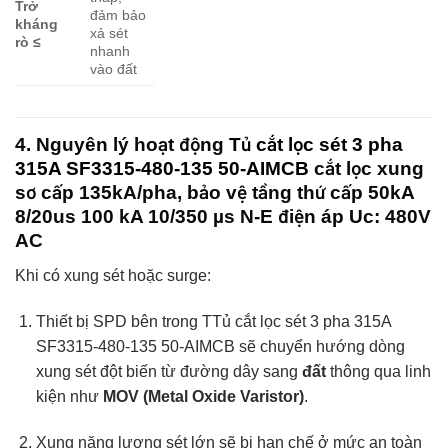
Trở
đảm bảo
kháng
xả sét
rò ≤
nhanh
vào đất
4. Nguyên lý hoạt động
Tủ cắt lọc sét 3 pha
315A SF3315-480-135 50-AIMCB
cắt lọc xung
sơ cấp 135kA/pha, bảo vệ tầng thứ cấp 50kA
8/20us 100 kA 10/350 µs N-E điện áp Uc: 480V
AC
Khi có xung sét hoặc surge:
Thiết bị SPD bên trong TTủ cắt lọc sét 3 pha 315A
SF3315-480-135 50-AIMCB sẽ chuyển hướng dòng
xung sét đột biến từ đường dây sang
đất
thông qua linh
kiện như
MOV (Metal Oxide Varistor)
.
Xung năng lượng sét lớn sẽ bị hạn chế ở mức an toàn