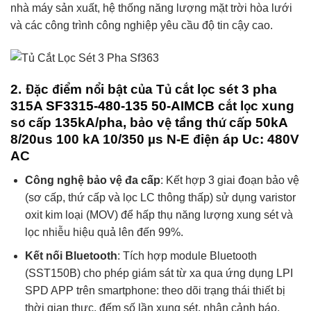
nhà máy sản xuất, hệ thống năng lượng mặt trời hòa lưới
và các công trình công nghiệp yêu cầu độ tin cậy cao.
2. Đặc điểm nổi bật của Tủ cắt lọc sét 3 pha
315A
SF3315-480-135 50-AIMCB
cắt lọc xung
sơ cấp 135kA/pha, bảo vệ tầng thứ cấp 50kA
8/20us 100 kA 10/350 µs N-E điện áp Uc: 480V
AC
Công nghệ bảo vệ đa cấp
: Kết hợp 3 giai đoạn bảo vệ
(sơ cấp, thứ cấp và lọc LC thông thấp) sử dụng varistor
oxit kim loại (MOV) để hấp thụ năng lượng xung sét và
lọc nhiễu hiệu quả lên đến 99%.
Kết nối Bluetooth
: Tích hợp module Bluetooth
(SST150B) cho phép giám sát từ xa qua ứng dụng LPI
SPD APP trên smartphone: theo dõi trạng thái thiết bị
thời gian thực, đếm số lần xung sét, nhận cảnh báo.