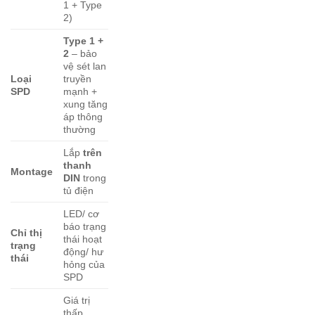
1 + Type
2)
Type 1 +
2
– bảo
vệ sét lan
Loại
truyền
SPD
mạnh +
xung tăng
áp thông
thường
Lắp
trên
thanh
Montage
DIN
trong
tủ điện
LED/ cơ
báo trạng
Chỉ thị
thái hoạt
trạng
động/ hư
thái
hỏng của
SPD
Giá trị
thấp,