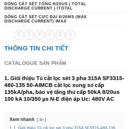
DÒNG CẮT SÉT TỔNG 8/20US ( TOTAL
DISCHARGE CURRENT ) ITOTAL
DÒNG CẮT SÉT CỰC ĐẠI 8/20ΜS (MAX
DISCHARGE CURRENT) IMAX
THÔNG TIN CHI TIẾT
CATALOGUE SẢN PHẨM
1. Giới thiệu
Tủ cắt lọc sét 3 pha 315A SF3315-
480-135 50-AIMCB cắt lọc xung sơ cấp
135kA/pha, bảo vệ tầng thứ cấp 50kA 8/20us
100 kA 10/350 µs N-E điện áp Uc: 480V AC
Xem nhanh
ẩn
1
1. Giới thiệu Tủ cắt lọc sét 3 pha 315A SF3315-480-135