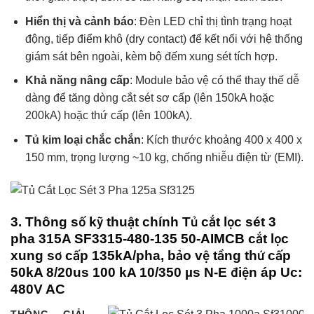
Hiển thị và cảnh báo
: Đèn LED chỉ thị tình trạng hoạt
động, tiếp điểm khô (dry contact) để kết nối với hệ thống
giám sát bên ngoài, kèm bộ đếm xung sét tích hợp.
Khả năng nâng cấp
: Module bảo vệ có thể thay thế dễ
dàng để tăng dòng cắt sét sơ cấp (lên 150kA hoặc
200kA) hoặc thứ cấp (lên 100kA).
Tủ kim loại chắc chắn
: Kích thước khoảng 400 x 400 x
150 mm, trọng lượng ~10 kg, chống nhiễu điện từ (EMI).
3. Thông số kỹ thuật chính Tủ cắt lọc sét 3
pha 315A
SF3315-480-135 50-AIMCB
cắt lọc
xung sơ cấp 135kA/pha, bảo vệ tầng thứ cấp
50kA 8/20us 100 kA 10/350 µs N-E điện áp Uc:
480V AC