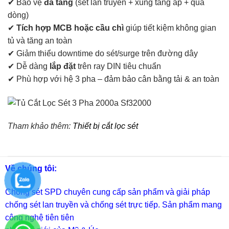
✔ Bảo vệ
đa tầng
(sét lan truyền + xung tăng áp + quá
dòng)
✔
Tích hợp MCB hoặc cầu chì
giúp tiết kiệm không gian
tủ và tăng an toàn
✔ Giảm thiểu downtime do sét/surge trên đường dây
✔ Dễ dàng
lắp đặt
trên ray DIN tiêu chuẩn
✔ Phù hợp với hệ 3 pha – đảm bảo cân bằng tải & an toàn
Tham khảo thêm:
Thiết bị cắt lọc sét
Về chúng tôi:
Chống sét SPD
chuyên cung cấp sản phẩm và giải pháp
chống sét lan truyền và chống sét trực tiếp. Sản phẩm mang
công nghệ tiên tiên