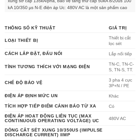
xung sơ cấp 135kA/pha, bảo vệ tầng thứ cấp 50kA 8/20us 100
kA 10/350 µs N-E điện áp Uc: 480V AC là một sản phẩm cao
cấp thuộc dòng Surge Filter (bộ lọc và cắt xung sét) của hãng
Lightning Protection International (LPI) – Australia. Đây là tủ
THÔNG SỐ KỸ THUẬT
GIÁ TRỊ
cắt lọc sét 3 pha (3P+N) dành cho dòng tải lắp nối tiếp, được
thiết kế chuyên biệt để bảo vệ các thiết bị điện nhạy cảm khỏi
Thiết bị cắt
LOẠI THIẾT BỊ
xung sét lan truyền, quá điện áp, nhiễu cao tần và các xung
lọc sét
đột biến từ đường nguồn điện.
CÁCH LẮP ĐẶT, ĐẤU NỐI
Lắp nối tiếp
TN-C, TN-C-
TÍNH TƯƠNG THÍCH VỚI MẠNG ĐIỆN
S, TN-S, TT.
3 pha 4 cực
CHẾ ĐỘ BẢO VỆ
3P+N / PE
ĐIỆN ÁP ĐỊNH MỨC UN
Khác
TÍCH HỢP TIẾP ĐIỂM CẢNH BÁO TỪ XA
Có
ĐIỆN ÁP HOẠT ĐỘNG LIÊN TỤC (MAX
480V AC
CONTINUOUS OPERATING VOLTAGE) UC
DÒNG CẮT SÉT XUNG 10/350US (IMPULSE
DISCHARGE CURRENT) IIMP