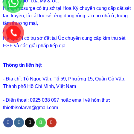
nhất thế giới của Mỹ & Úc.
Hãng Prosurge
có trụ sở tại Hoa Kỳ chuyên cung cấp cắt sét
lan truyền, tủ cắt lọc sét ứng dụng rộng rãi cho nhà ở, trung
tâm thương mại,
nhà máy.... .
Hãng LPI
có trụ sở đặt tại Úc chuyên cung cấp kim thu sét
ESE và các giải pháp tiếp địa..
Thông tin liên hệ:
- Địa chỉ: Tô Ngọc Vân, Tổ 59, Phường 15, Quận Gò Vấp,
Thành phố Hồ Chí Minh, Việt Nam
- Điện thoại: 0925 038 097 hoặc email về hòm thư:
thietbisolarvn@gmail.com