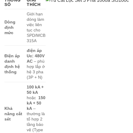
THÔNG
GIẢI
SỐ
THÍCH
Giới hạn
dòng làm
Dòng
việc liên
định
tục cho
mức
SPD/MCB
315A
điện áp
Điện áp
Uc: 480V
danh
AC
– phù
định hệ
hợp lắp ở
thống
hệ 3 pha
(3P + N)
100 kA +
50 kA
hoặc
150
kA + 50
Khả
kA
–
năng cắt
thường là
sét
tổ hợp 2
tầng bảo
vệ (Type