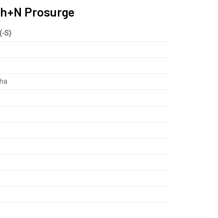
1Ph+N Prosurge
(-S)
pha