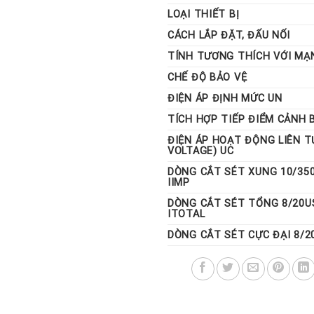
LOẠI THIẾT BỊ
thống điện gia đình trước nguy 
được bảo vệ chống sét đánh: ng
CÁCH LẮP ĐẶT, ĐẤU NỐI
switch, tổng đài, máy fax,…
TÍNH TƯƠNG THÍCH VỚI MẠ
CHẾ ĐỘ BẢO VỆ
ĐIỆN ÁP ĐỊNH MỨC UN
TÍCH HỢP TIẾP ĐIỂM CẢNH 
ĐIỆN ÁP HOẠT ĐỘNG LIÊN 
VOLTAGE) UC
DÒNG CẮT SÉT XUNG 10/35
IIMP
DÒNG CẮT SÉT TỔNG 8/20US
ITOTAL
DÒNG CẮT SÉT CỰC ĐẠI 8/2