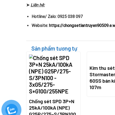
➤
Liên hệ:
Hotline/ Zalo: 0925 038 097
Website:
https://chongsetlantruyen90509.e.
Sản phẩm tương tự
Kim thu sét
Stormaster
60SS bán kí
107m
Chống sét SPD 3P+N
25kA/100kA (NPE)
G25P/275-S/3PN100