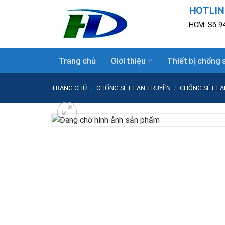
Skip
HOTLINE
to
HCM: Số 94
content
Trang chủ
Giới thiệu
Thiết bị chống 
TRANG CHỦ
/
CHỐNG SÉT LAN TRUYỀN
/
CHỐNG SÉT LA