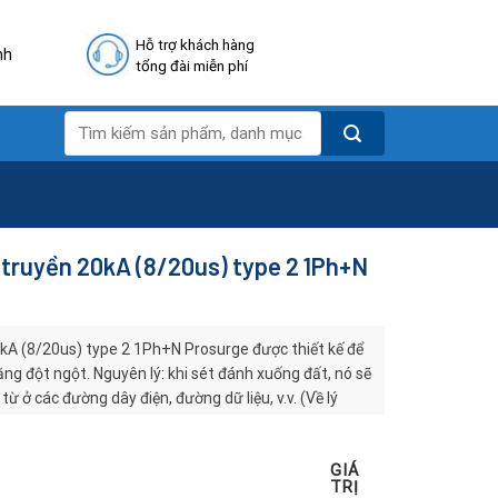
Hỗ trợ khách hàng
nh
tổng đài miễn phí
Tìm
kiếm:
n truyền 20kA (8/20us) type 2 1Ph+N
0kA (8/20us) type 2 1Ph+N Prosurge được thiết kế để
 tăng đột ngột. Nguyên lý: khi sét đánh xuống đất, nó sẽ
ừ ở các đường dây điện, đường dữ liệu, v.v. (Về lý
bán kính cảm ứng là 2 km tính từ vị trí xảy ra sét).
 linh kiện điện tử như bộ nhớ, bộ xử lý, máy tính và
GIÁ
 (SPD – Surge Arrester) là một loại aptomat (át
TRỊ
ác hệ thống điện, điện tử và CNTT trong nhà ở, hệ