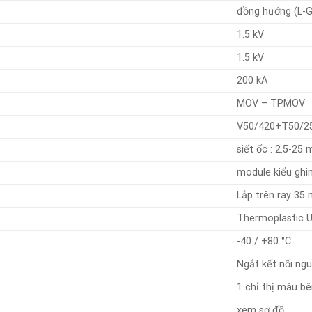
đồng hướng (L-G
1.5 kV
1.5 kV
200 kA
MOV – TPMOV
V50/420+T50/2
siết ốc : 2.5-25
module kiểu ghi
Lắp trên ray 35
Thermoplastic 
-40 / +80 °C
Ngắt kết nối ng
1 chỉ thị màu b
xem sơ đồ