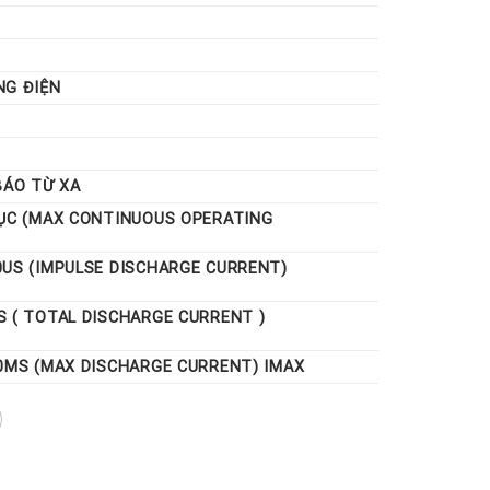
cơ sét đánh. Các thiết bị điện, điện tử, CNTT thường
uồn điện 1 pha, 3 pha, máy tính, server, modem ADSL,
NG ĐIỆN
BÁO TỪ XA
TỤC (MAX CONTINUOUS OPERATING
0US (IMPULSE DISCHARGE CURRENT)
 ( TOTAL DISCHARGE CURRENT )
0ΜS (MAX DISCHARGE CURRENT) IMAX