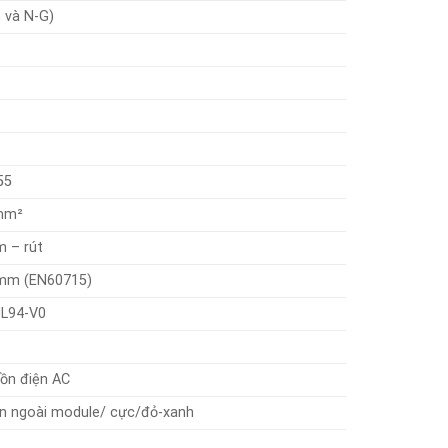
 và N-G)
55
 mm²
m – rút
 mm (EN60715)
UL94-V0
uồn điện AC
ên ngoài module/ cực/đỏ-xanh