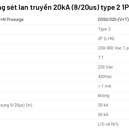
ng sét lan truyền 20kA (8/20us) type 2 
h+N Prosurge
DS50/320-(V+T)
Type 2
2P (L+N)
230/400 Vac 1 
TT
230 Vac
420Vac
< 1 mA
không
xung 8/20μs) (In)
20 kA
50 kA
L/G và N/G