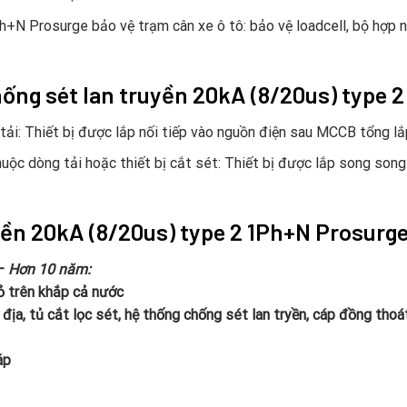
N Prosurge bảo vệ trạm cân xe ô tô: bảo vệ loadcell, bộ hợp nhấ
 chống sét lan truyền 20kA (8/20us) type 
 tải: Thiết bị được lắp nối tiếp vào nguồn điện sau MCCB tổng l
huộc dòng tải hoặc thiết bị cắt sét: Thiết bị được lắp song so
yền 20kA (8/20us) type 2 1Ph+N Prosurg
 –
Hơn 10 năm:
ỏ trên khắp cả nước
 địa, tủ cắt lọc sét, hệ thống chống sét lan tryền, cáp đồng thoát
áp