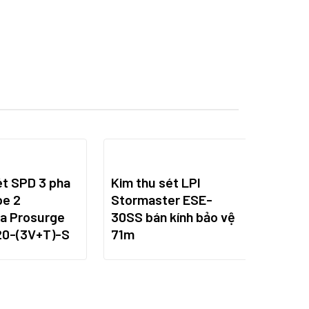
t SPD 3 pha
Kim thu sét LPI
pe 2
Stormaster ESE-
a Prosurge
30SS bán kính bảo vệ
0-(3V+T)-S
71m
Chống