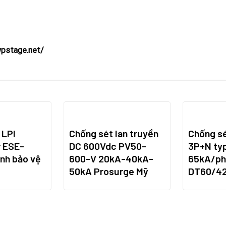
wpstage.net/
 LPI
Chống sét lan truyền
Chống sé
 ESE-
DC 600Vdc PV50-
3P+N ty
nh bảo vệ
600-V 20kA-40kA-
65kA/ph
50kA Prosurge Mỹ
DT60/42