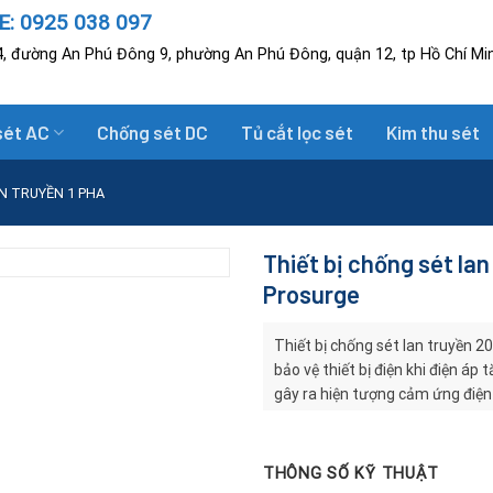
: 0925 038 097
, đường An Phú Đông 9, phường An Phú Đông, quận 12, tp Hồ Chí Mi
sét AC
Chống sét DC
Tủ cắt lọc sét
Kim thu sét
N TRUYỀN 1 PHA
Thiết bị chống sét la
Prosurge
Thiết bị chống sét lan truyền 2
bảo vệ thiết bị điện khi điện áp
gây ra hiện tượng cảm ứng điện t
thuyết, sự lan truyền của sét có 
Điều này gây ra hư hại trong các
màn hình. Chống sét lan truyền
THÔNG SỐ KỸ THUẬT
chống sét) giúp bảo vệ tối đa c